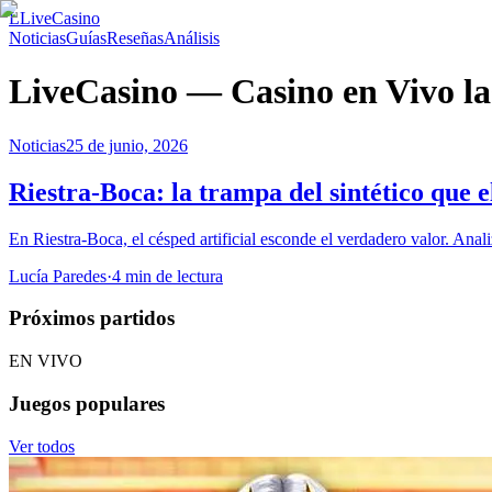
L
LiveCasino
Noticias
Guías
Reseñas
Análisis
LiveCasino
—
Casino en Vivo l
Noticias
25 de junio, 2026
Riestra-Boca: la trampa del sintético que 
En Riestra-Boca, el césped artificial esconde el verdadero valor. Anal
Lucía Paredes
·
4 min
de lectura
Próximos partidos
EN VIVO
Juegos populares
Ver todos