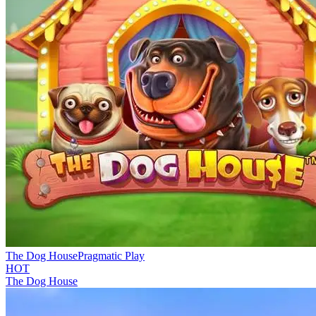
The Dog House
Pragmatic Play
HOT
The Dog House