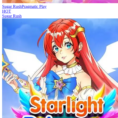
Sugar Rush
Pragmatic Play
HOT
Sugar Rush