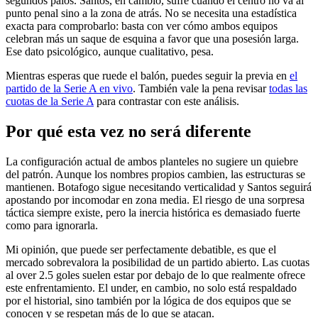
segundos palos. Santos, en cambio, sufre cuando el centro no va al
punto penal sino a la zona de atrás. No se necesita una estadística
exacta para comprobarlo: basta con ver cómo ambos equipos
celebran más un saque de esquina a favor que una posesión larga.
Ese dato psicológico, aunque cualitativo, pesa.
Mientras esperas que ruede el balón, puedes seguir la previa en
el
partido de la Serie A en vivo
. También vale la pena revisar
todas las
cuotas de la Serie A
para contrastar con este análisis.
Por qué esta vez no será diferente
La configuración actual de ambos planteles no sugiere un quiebre
del patrón. Aunque los nombres propios cambien, las estructuras se
mantienen. Botafogo sigue necesitando verticalidad y Santos seguirá
apostando por incomodar en zona media. El riesgo de una sorpresa
táctica siempre existe, pero la inercia histórica es demasiado fuerte
como para ignorarla.
Mi opinión, que puede ser perfectamente debatible, es que el
mercado sobrevalora la posibilidad de un partido abierto. Las cuotas
al over 2.5 goles suelen estar por debajo de lo que realmente ofrece
este enfrentamiento. El under, en cambio, no solo está respaldado
por el historial, sino también por la lógica de dos equipos que se
conocen y se respetan más de lo que se atacan.