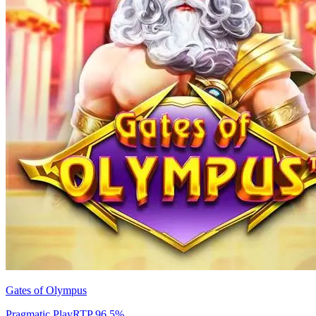
Gates of Olympus
Pragmatic Play
RTP
96.5
%