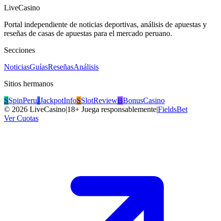
LiveCasino
Portal independiente de noticias deportivas, análisis de apuestas y
reseñas de casas de apuestas para el mercado peruano.
Secciones
Noticias
Guías
Reseñas
Análisis
Sitios hermanos
S
SpinPeru
J
JackpotInfo
S
SlotReview
B
BonusCasino
©
2026
LiveCasino
|
18+ Juega responsablemente
|
FieldsBet
Ver Cuotas