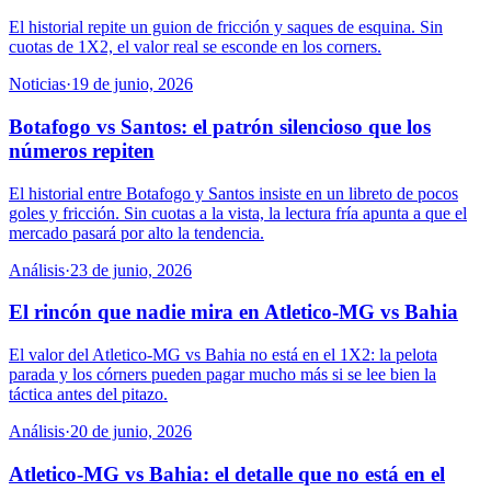
El historial repite un guion de fricción y saques de esquina. Sin
cuotas de 1X2, el valor real se esconde en los corners.
Noticias
·
19 de junio, 2026
Botafogo vs Santos: el patrón silencioso que los
números repiten
El historial entre Botafogo y Santos insiste en un libreto de pocos
goles y fricción. Sin cuotas a la vista, la lectura fría apunta a que el
mercado pasará por alto la tendencia.
Análisis
·
23 de junio, 2026
El rincón que nadie mira en Atletico-MG vs Bahia
El valor del Atletico-MG vs Bahia no está en el 1X2: la pelota
parada y los córners pueden pagar mucho más si se lee bien la
táctica antes del pitazo.
Análisis
·
20 de junio, 2026
Atletico-MG vs Bahia: el detalle que no está en el