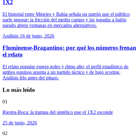
1X2
El historial entre Mineiro y Bahia señala un patrón que el público
suele ignorar: la fricción del medio campo y las jugadas a balón
parado abren ventanas en mercados alternativos.
Análisis
·
16 de junio, 2026
Fluminense-Bragantino: por qué los números frenan
el relato
El relato popular espera goles y ritmo alto; el perfil estadístico de
ambos equipos apunta a un partido táctico y de bajo scoring.
Análisis frío antes del pitazo.
Lo más leído
01
Riestra-Boca: la trampa del sintético que el 1X2 esconde
25 de junio, 2026
02