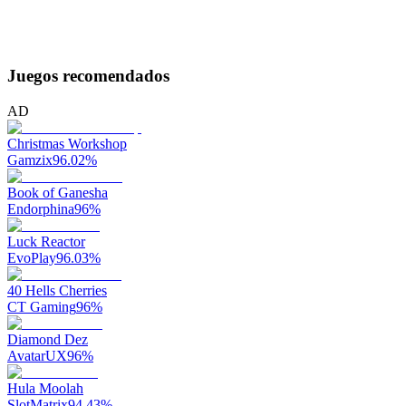
Juegos recomendados
AD
Christmas Workshop
Gamzix
96.02
%
Book of Ganesha
Endorphina
96
%
Luck Reactor
EvoPlay
96.03
%
40 Hells Cherries
CT Gaming
96
%
Diamond Dez
AvatarUX
96
%
Hula Moolah
SlotMatrix
94.43
%