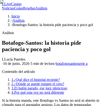
L
LiveCasino
Noticias
Guías
Reseñas
Análisis
Inicio
›
Análisis
›
Botafogo-Santos: la historia pide paciencia y poco gol
Análisis
Botafogo-Santos: la historia pide
paciencia y poco gol
L
Lucía Paredes
·
16 de junio, 2026
·
5 min
de lectura
·
botafogo
santos
serie a
Contenido del artículo
1.
¿Qué dice el historial reciente?
2.
¿Dónde se puede romper el cero?
3.
El balón parado, ese juez silencioso
4.
Por qué esta vez no será diferente
Si la historia manda, este Botafogo vs Santos no será ni abierto ni
cómodo para el apostador ansioso. Los datos de temporadas