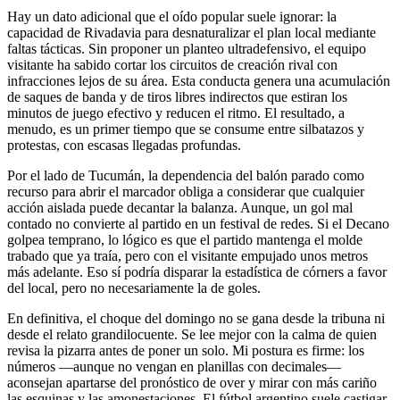
Hay un dato adicional que el oído popular suele ignorar: la
capacidad de Rivadavia para desnaturalizar el plan local mediante
faltas tácticas. Sin proponer un planteo ultradefensivo, el equipo
visitante ha sabido cortar los circuitos de creación rival con
infracciones lejos de su área. Esta conducta genera una acumulación
de saques de banda y de tiros libres indirectos que estiran los
minutos de juego efectivo y reducen el ritmo. El resultado, a
menudo, es un primer tiempo que se consume entre silbatazos y
protestas, con escasas llegadas profundas.
Por el lado de Tucumán, la dependencia del balón parado como
recurso para abrir el marcador obliga a considerar que cualquier
acción aislada puede decantar la balanza. Aunque, un gol mal
contado no convierte al partido en un festival de redes. Si el Decano
golpea temprano, lo lógico es que el partido mantenga el molde
trabado que ya traía, pero con el visitante empujado unos metros
más adelante. Eso sí podría disparar la estadística de córners a favor
del local, pero no necesariamente la de goles.
En definitiva, el choque del domingo no se gana desde la tribuna ni
desde el relato grandilocuente. Se lee mejor con la calma de quien
revisa la pizarra antes de poner un solo. Mi postura es firme: los
números —aunque no vengan en planillas con decimales—
aconsejan apartarse del pronóstico de over y mirar con más cariño
las esquinas y las amonestaciones. El fútbol argentino suele castigar