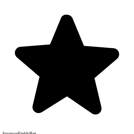
Sponsor
FieldsBet