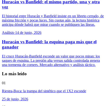
Huracán vs Banfield: el mismo partido, una y otra
vez
El historial entre Huracán y Banfield insiste en un libreto cerrado, de
máxima fricción y pocas luces. Sin cuotas aún, la lectura histórica
anticipa dónde habrá que mirar cuando se publiquen las líneas.
Análisis
·
14 de junio, 2026
Huracán vs Banfield: la esquina paga más que el
ganador
El cruce Huracán-Banfield esconde un valor que pocos miran: los
saques de esquina. La presión alta versus salida controlada genera
una tormenta de corners. Mercado alternativo y análisis táctico.
Lo más leído
01
Riestra-Boca: la trampa del sintético que el 1X2 esconde
25 de junio, 2026