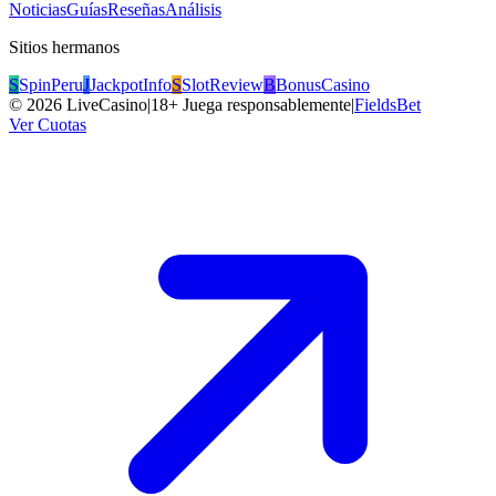
Noticias
Guías
Reseñas
Análisis
Sitios hermanos
S
SpinPeru
J
JackpotInfo
S
SlotReview
B
BonusCasino
©
2026
LiveCasino
|
18+ Juega responsablemente
|
FieldsBet
Ver Cuotas