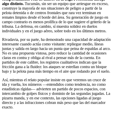
algo distinto.
Tucumán, sin ser un equipo que arriesgue en exceso,
construye la mayoría de sus situaciones de peligro a partir de la
pelota detenida o de centros frontales que rara vez terminan en
remates limpios desde el borde del área. Su generación de juego en
campo contrario es menos prolífica de lo que sugiere el griterío de la
tribuna. La defensa, en cambio, sí muestra solidez en duelos
individuales y en el juego aéreo, sobre todo en los últimos metros.
Rivadavia, por su parte, ha demostrado una capacidad de adaptación
interesante cuando actúa como visitante: repliegue medio, líneas
juntas y salida en largo hacia un punta que peina de espaldas al arco.
No es una propuesta vistosa, pero reduce la cantidad de ocasiones
claras en contra y obliga al rival a pensar más de la cuenta. En
partidos de este calibre, los registros cualitativos indican que la
fricción gana a la fluidez: los ataques se estrellan contra un bloque
bajo y la pelota pasa más tiempo en el aire que rodando por el suelo.
Así, mientras el relato popular insiste en que veremos un cruce de
ida y vuelta, los números —entendidos como tendencia, no como
estadísticas rígidas— advierten un partido de pocos espacios, con
intercambio de golpes físicos y dominio de las segundas jugadas. La
pizarra manda, y en ese contexto, las opciones ligadas al juego
directo y a las infracciones cobran más peso que las del marcador
exacto.