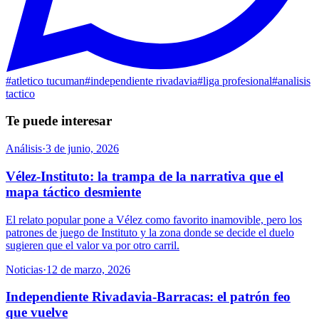
#
atletico tucuman
#
independiente rivadavia
#
liga profesional
#
analisis
tactico
Te puede interesar
Análisis
·
3 de junio, 2026
Vélez-Instituto: la trampa de la narrativa que el
mapa táctico desmiente
El relato popular pone a Vélez como favorito inamovible, pero los
patrones de juego de Instituto y la zona donde se decide el duelo
sugieren que el valor va por otro carril.
Noticias
·
12 de marzo, 2026
Independiente Rivadavia-Barracas: el patrón feo
que vuelve