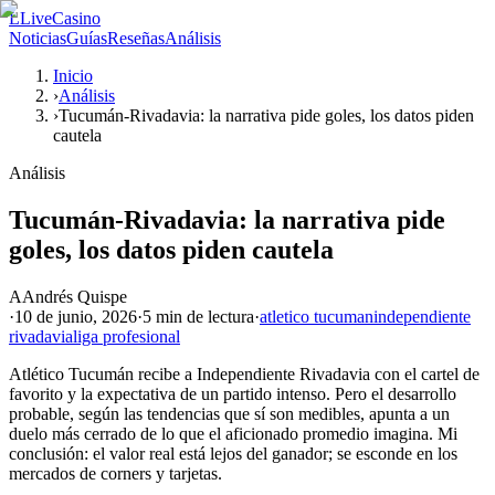
L
LiveCasino
Noticias
Guías
Reseñas
Análisis
Inicio
›
Análisis
›
Tucumán-Rivadavia: la narrativa pide goles, los datos piden
cautela
Análisis
Tucumán-Rivadavia: la narrativa pide
goles, los datos piden cautela
A
Andrés Quispe
·
10 de junio, 2026
·
5 min
de lectura
·
atletico tucuman
independiente
rivadavia
liga profesional
Atlético Tucumán recibe a Independiente Rivadavia con el cartel de
favorito y la expectativa de un partido intenso. Pero el desarrollo
probable, según las tendencias que sí son medibles, apunta a un
duelo más cerrado de lo que el aficionado promedio imagina. Mi
conclusión: el valor real está lejos del ganador; se esconde en los
mercados de corners y tarjetas.