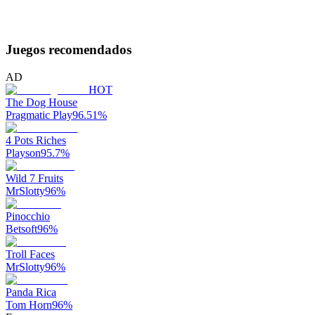
Juegos recomendados
AD
HOT
The Dog House
Pragmatic Play
96.51
%
4 Pots Riches
Playson
95.7
%
Wild 7 Fruits
MrSlotty
96
%
Pinocchio
Betsoft
96
%
Troll Faces
MrSlotty
96
%
Panda Rica
Tom Horn
96
%