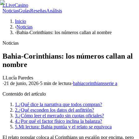
L
LiveCasino
Noticias
Guías
Reseñas
Análisis
Inicio
›
Noticias
›
Bahia-Corinthians: los números callan al nombre
Noticias
Bahia-Corinthians: los números callan al
nombre
L
Lucía Paredes
·
21 de junio, 2026
·
5 min
de lectura
·
bahia
corinthians
serie a
Contenido del artículo
1.
¿Qué dice la narrativa que todos compran?
2.
¿Qué esconden los datos del anfitrión?
3.
¿Cómo leer el mercado sin cuotas oficiales?
4.
¿Por qué el factor físico inclina la balanza?
5.
Mi lectura: Bahia puntúa y el relato se equivoca
El relato popular coloca al Corinthians un escalón por encima, pero