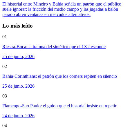
El historial entre Mineiro y Bahia señala un patrón que el público
suele ignorar: la fricción del medio campo y las jugadas a balón
parado abren ventanas en mercados alternativos.
Lo más leído
01
Riestra-Boca: la trampa del sintético que el 1X2 esconde
25 de junio, 2026
02
Bahia-Corinthians: el patrón que los corners repiten en silencio
25 de junio, 2026
03
Flamengo-Sao Paulo: el guion que el historial insiste en repetir
24 de junio, 2026
04