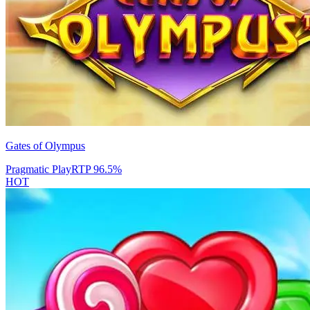
Gates of Olympus
Pragmatic Play
RTP
96.5
%
HOT