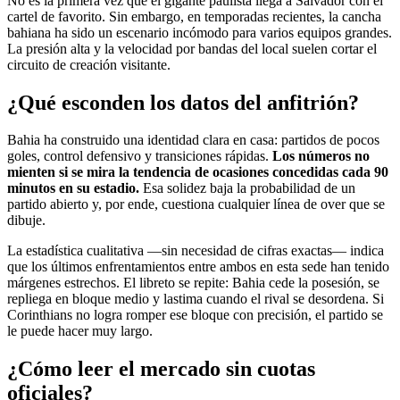
No es la primera vez que el gigante paulista llega a Salvador con el
cartel de favorito. Sin embargo, en temporadas recientes, la cancha
bahiana ha sido un escenario incómodo para varios equipos grandes.
La presión alta y la velocidad por bandas del local suelen cortar el
circuito de creación visitante.
¿Qué esconden los datos del anfitrión?
Bahia ha construido una identidad clara en casa: partidos de pocos
goles, control defensivo y transiciones rápidas.
Los números no
mienten si se mira la tendencia de ocasiones concedidas cada 90
minutos en su estadio.
Esa solidez baja la probabilidad de un
partido abierto y, por ende, cuestiona cualquier línea de over que se
dibuje.
La estadística cualitativa —sin necesidad de cifras exactas— indica
que los últimos enfrentamientos entre ambos en esta sede han tenido
márgenes estrechos. El libreto se repite: Bahia cede la posesión, se
repliega en bloque medio y lastima cuando el rival se desordena. Si
Corinthians no logra romper ese bloque con precisión, el partido se
le puede hacer muy largo.
¿Cómo leer el mercado sin cuotas
oficiales?