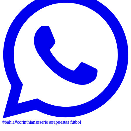
#
bahia
#
corinthians
#
serie a
#
apuestas fútbol