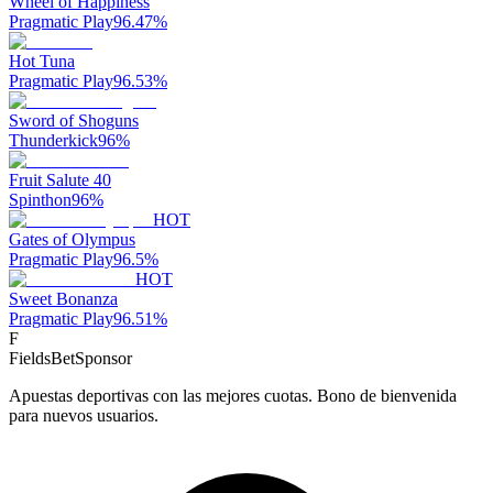
Wheel of Happiness
Pragmatic Play
96.47
%
Hot Tuna
Pragmatic Play
96.53
%
Sword of Shoguns
Thunderkick
96
%
Fruit Salute 40
Spinthon
96
%
HOT
Gates of Olympus
Pragmatic Play
96.5
%
HOT
Sweet Bonanza
Pragmatic Play
96.51
%
F
FieldsBet
Sponsor
Apuestas deportivas con las mejores cuotas. Bono de bienvenida
para nuevos usuarios.