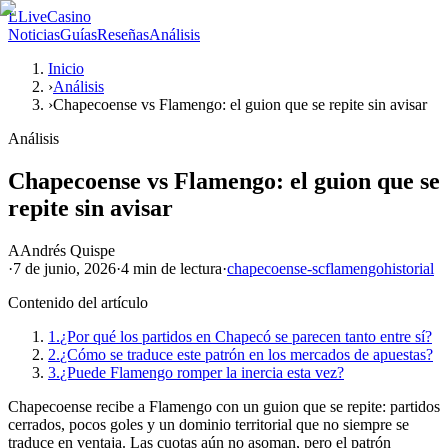
L
LiveCasino
Noticias
Guías
Reseñas
Análisis
Inicio
›
Análisis
›
Chapecoense vs Flamengo: el guion que se repite sin avisar
Análisis
Chapecoense vs Flamengo: el guion que se
repite sin avisar
A
Andrés Quispe
·
7 de junio, 2026
·
4 min
de lectura
·
chapecoense-sc
flamengo
historial
Contenido del artículo
1.
¿Por qué los partidos en Chapecó se parecen tanto entre sí?
2.
¿Cómo se traduce este patrón en los mercados de apuestas?
3.
¿Puede Flamengo romper la inercia esta vez?
Chapecoense recibe a Flamengo con un guion que se repite: partidos
cerrados, pocos goles y un dominio territorial que no siempre se
traduce en ventaja. Las cuotas aún no asoman, pero el patrón