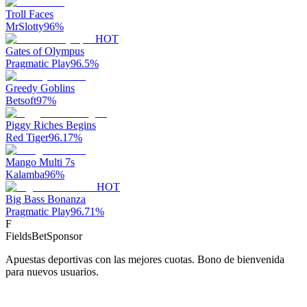
Troll Faces
MrSlotty
96
%
HOT
Gates of Olympus
Pragmatic Play
96.5
%
Greedy Goblins
Betsoft
97
%
Piggy Riches Begins
Red Tiger
96.17
%
Mango Multi 7s
Kalamba
96
%
HOT
Big Bass Bonanza
Pragmatic Play
96.71
%
F
FieldsBet
Sponsor
Apuestas deportivas con las mejores cuotas. Bono de bienvenida
para nuevos usuarios.