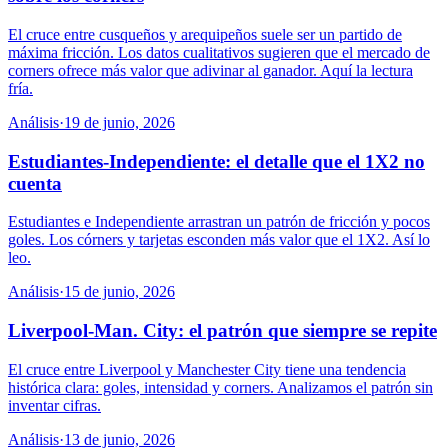
El cruce entre cusqueños y arequipeños suele ser un partido de
máxima fricción. Los datos cualitativos sugieren que el mercado de
corners ofrece más valor que adivinar al ganador. Aquí la lectura
fría.
Análisis
·
19 de junio, 2026
Estudiantes-Independiente: el detalle que el 1X2 no
cuenta
Estudiantes e Independiente arrastran un patrón de fricción y pocos
goles. Los córners y tarjetas esconden más valor que el 1X2. Así lo
leo.
Análisis
·
15 de junio, 2026
Liverpool-Man. City: el patrón que siempre se repite
El cruce entre Liverpool y Manchester City tiene una tendencia
histórica clara: goles, intensidad y corners. Analizamos el patrón sin
inventar cifras.
Análisis
·
13 de junio, 2026