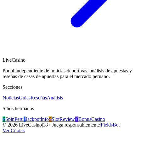
LiveCasino
Portal independiente de noticias deportivas, análisis de apuestas y
reseñas de casas de apuestas para el mercado peruano.
Secciones
Noticias
Guías
Reseñas
Análisis
Sitios hermanos
S
SpinPeru
J
JackpotInfo
S
SlotReview
B
BonusCasino
©
2026
LiveCasino
|
18+ Juega responsablemente
|
FieldsBet
Ver Cuotas