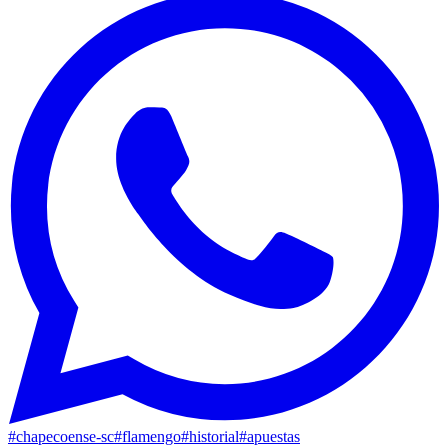
#
chapecoense-sc
#
flamengo
#
historial
#
apuestas