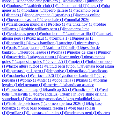
lisboa
(
1
)
#
independiente petrolero
(
1
)
#
brasileirao
(
1
)
#
thunder
(
1
)
#
toulouse
(
1
)
#
athletic club
(
1
)
#
atlético madrid
(
1
)
#
nets
(
1
)
#
nba
apuestas
(
1
)
#
honduras
(
1
)
#
pedro gallese
(
1
)
#
recambio peru
(
1
)
#
atenas
(
1
)
#
copa argentina
(
1
)
#
parlays
(
1
)
#
sorteos online
(
1
)
#
juegos de casino
(
1
)
#
repechaje
(
1
)
#
mundial 2026
(
1
)
#
clasificación mundial
(
1
)
#
sorteo
(
1
)
#
la tinka hoy
(
1
)
#
robbie
williams
(
1
)
#
robbie williams peru
(
1
)
#
conciertos lima
(
1
)
#
tendencias peru
(
1
)
#
union berlin
(
1
)
#
andre carrillo
(
1
)
#
camiseta
alterna peru
(
1
)
#
cruz azul
(
1
)
#
fórmula 1
(
1
)
#
apuestas f1
(
1
)
#
antonelli
(
1
)
#
lewis hamilton
(
1
)
#
racing
(
1
)
#
estrasburgo
(
1
)
#
paris
(
1
)
#
tarjeta roja
(
1
)
#
árbitro
(
1
)
#
bulls
(
1
)
#
gestión de
bankroll
(
1
)
#
europa league
(
1
)
#
roma
(
1
)
#
juegos de azar
(
1
)
#
junior
(
1
)
#
mavericks
(
1
)
#
jayson tatum
(
1
)
#
over under
(
1
)
#
mas menos
goles
(
1
)
#
apuestas goles
(
1
)
#
over 2.5
(
1
)
#
mujer
(
1
)
#
fútbol europeo
(
1
)
#
factor altura futbol
(
1
)
#
altitud peru futbol
(
1
)
#
ventaja local altura
(
1
)
#
apuestas liga 1 peru
(
1
)
#
deportivo
(
1
)
#
garcilaso
(
1
)
#
pelicans
(
1
)
#
madureira
(
1
)
#
carioca 2026
(
1
)
#
gestion de bankroll
(
1
)
#
liga
peruana
(
1
)
#
como
(
1
)
#
inter
(
1
)
#
copa italia
(
1
)
#
kings
(
1
)
#
normas
legales
(
1
)
#
el peruano
(
1
)
#
america
(
1
)
#
handicap asiatico
(
1
)
#
apuestas handicap
(
1
)
#
handicap 0.5
(
1
)
#
handicap -1
(
1
)
#
real
betis
(
1
)
#
sevilla
(
1
)
#
derbi andaluz
(
1
)
#
am i in love shine original
soundtrack
(
1
)
#
reseña tragamonedas
(
1
)
#
rtp volatilidad slots
(
1
)
#
tabla de posiciones
(
1
)
#
torneo apertura 2026
(
1
)
#
big bass
bonanza
(
1
)
#
big bass bonanza reseña
(
1
)
#
big bass splash
(
1
)
#
gorillaz
(
1
)
#
apuestas culturales
(
1
)
#
tendencias perú
(
1
)
#
sorteo