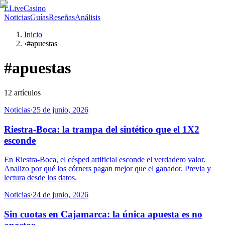
L
LiveCasino
Noticias
Guías
Reseñas
Análisis
Inicio
›
#apuestas
#
apuestas
12
artículos
Noticias
·
25 de junio, 2026
Riestra-Boca: la trampa del sintético que el 1X2
esconde
En Riestra-Boca, el césped artificial esconde el verdadero valor.
Analizo por qué los córners pagan mejor que el ganador. Previa y
lectura desde los datos.
Noticias
·
24 de junio, 2026
Sin cuotas en Cajamarca: la única apuesta es no