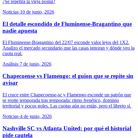
¿Se repetirá la vieja postal?
Noticias
·
10 de junio, 2026
El detalle escondido de Fluminense-Bragantino que
nadie apuesta
El Fluminense-Bragantino del 22/07 esconde valor lejos del 1X2.
Analizo el mercado secundario que las casas ignoran y dónde veo la
cuota real.
Análisis
·
7 de junio, 2026
Chapecoense vs Flamengo: el guion que se repite sin
avisar
El cruce entre Chapecoense-sc y Flamengo esconde un patrón que
se repite temporada tras temporada: ritmo frenético, dominio
territorial y pocos goles. Las cuotas aún no están, pero el libreto sí.
Noticias
·
4 de junio, 2026
Nashville SC vs Atlanta United: por qué el historial
pide cautela