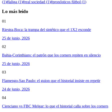
(
1
)
#
laliga
(
1
)
#
real sociedad
(
1
)
#
pronósticos fútbol
(
1
)
Lo más leído
01
Riestra-Boca: la trampa del sintético que el 1X2 esconde
25 de junio, 2026
02
Bahia-Corinthians: el patrón que los corners repiten en silencio
25 de junio, 2026
03
Flamengo-Sao Paulo: el guion que el historial insiste en repetir
24 de junio, 2026
04
Cienciano vs FBC Melgar: lo que el historial calla sobre los corners