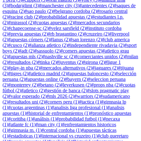
(
3
)
#
bodø/glimt
(
3
)
#
manchester city
(
3
)
#
antecedentes
(
2
)
#
saques de
esquina
(
2
)
#
sao paulo
(
2
)
#
belgrano cordoba
(
2
)
#
rosario central
(
2
)
#
racing club
(
2
)
#
probabilidad apuestas
(
2
)
#
estudiantes l.p.
(
2
)
#
mirassol
(
2
)
#
cuotas apuestas
(
2
)
#
mercados secundarios
(
2
)
#
chapecoense-sc
(
2
)
#
velez sarsfield
(
2
)
#
instituto cordoba
(
2
)
#
previa apuestas
(
2
)
#
rb bragantino
(
2
)
#
cruzeiro
(
2
)
#
liverpool
(
2
)
#
apuestas córners
(
2
)
#
lanus
(
2
)
#
san lorenzo
(
2
)
#
club america
(
2
)
#
cusco
(
2
)
#
alianza atletico
(
2
)
#
independiente rivadavia
(
2
)
#
sport
boys
(
2
)
#
adt
(
2
)
#
sassuolo
(
2
)
#
corners apuestas
(
2
)
#
atletico grau
(
2
)
#
apuestas mls
(
2
)
#
nashville sc
(
2
)
#
comerciantes unidos
(
2
)
#
milan
(
2
)
#
resultados
(
2
)
#
tinka
(
2
)
#
juventus
(
2
)
#
girona
(
2
)
#
ligue 1
(
2
)
#
play-in nba
(
2
)
#
mercados alternativos
(
2
)
#
jaguares
(
2
)
#
tijuana
(
2
)
#
tigres
(
2
)
#
atletico madrid
(
2
)
#
apuestas baloncesto
(
2
)
#
selección
peruana
(
2
)
#
apuestas online
(
2
)
#
bayern
(
2
)
#
seleccion peruana
(
2
)
#
monterrey
(
2
)
#
betano
(
2
)
#
leverkusen
(
2
)
#
props nba
(
2
)
#
cuotas
fútbol
(
2
)
#
atletico
(
2
)
#
gestión de banca
(
2
)
#
slots pragmatic play
(
2
)
#
valor esperado
(
2
)
#
mls 2026
(
2
)
#
warriors
(
2
)
#
sudamericano
(
2
)
#
resultados uni
(
2
)
#
corners peru
(
1
)
#
tactica
(
1
)
#
gimnasia lp
(
1
)
#
cuotas argentinas
(
1
)
#
analisis liga profesional
(
1
)
#
analisis
apuestas
(
1
)
#
historial de enfrentamientos
(
1
)
#
pronóstico apuestas
(
1
)
#
coritiba
(
1
)
#
análisis
(
1
)
#
probabilidad futbol
(
1
)
#
necaxa
(
1
)
#
atlante fc
(
1
)
#
man city
(
1
)
#
enfrentamientos historicos
(
1
)
#
gimnasia m.
(
1
)
#
central cordoba
(
1
)
#
apuestas tácticas
(
1
)
#
estadisticas
(
1
)
#
internacional vs cruzeiro
(
1
)
#
club queretaro