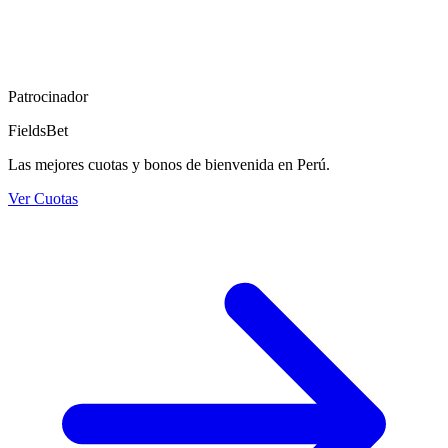
Patrocinador
FieldsBet
Las mejores cuotas y bonos de bienvenida en Perú.
Ver Cuotas