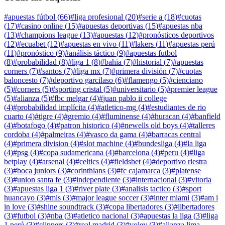
#
apuestas fútbol
(
66
)
#
liga profesional
(
20
)
#
serie a
(
18
)
#
cuotas
(
17
)
#
casino online
(
15
)
#
apuestas deportivas
(
15
)
#
apuestas nba
(
13
)
#
champions league
(
13
)
#
apuestas
(
12
)
#
pronósticos deportivos
(
12
)
#
ecuabet
(
12
)
#
apuestas en vivo
(
11
)
#
lakers
(
11
)
#
apuestas perú
(
11
)
#
pronóstico
(
9
)
#
análisis táctico
(
9
)
#
apuestas futbol
(
8
)
#
probabilidad
(
8
)
#
liga 1
(
8
)
#
bahia
(
7
)
#
historial
(
7
)
#
apuestas
corners
(
7
)
#
santos
(
7
)
#
liga mx
(
7
)
#
primera división
(
7
)
#
cuotas
baloncesto
(
7
)
#
deportivo garcilaso
(
6
)
#
flamengo
(
5
)
#
cienciano
(
5
)
#
corners
(
5
)
#
sporting cristal
(
5
)
#
universitario
(
5
)
#
premier league
(
5
)
#
alianza
(
5
)
#
fbc melgar
(
4
)
#
juan pablo ii college
(
4
)
#
probabilidad implícita
(
4
)
#
atletico-mg
(
4
)
#
estudiantes de rio
cuarto
(
4
)
#
tigre
(
4
)
#
gremio
(
4
)
#
fluminense
(
4
)
#
huracan
(
4
)
#
banfield
(
4
)
#
botafogo
(
4
)
#
patron historico
(
4
)
#
newells old boys
(
4
)
#
talleres
cordoba
(
4
)
#
palmeiras
(
4
)
#
vasco da gama
(
4
)
#
barracas central
(
4
)
#
primera division
(
4
)
#
slot machine
(
4
)
#
bundesliga
(
4
)
#
la liga
(
4
)
#
psg
(
4
)
#
copa sudamericana
(
4
)
#
barcelona
(
4
)
#
peru
(
4
)
#
liga
betplay
(
4
)
#
arsenal
(
4
)
#
celtics
(
4
)
#
fieldsbet
(
4
)
#
deportivo riestra
(
3
)
#
boca juniors
(
3
)
#
corinthians
(
3
)
#
fc cajamarca
(
3
)
#
platense
(
3
)
#
union santa fe
(
3
)
#
independiente
(
3
)
#
internacional
(
3
)
#
vitoria
(
3
)
#
apuestas liga 1
(
3
)
#
river plate
(
3
)
#
analisis tactico
(
3
)
#
sport
huancayo
(
3
)
#
mls
(
3
)
#
major league soccer
(
3
)
#
inter miami
(
3
)
#
am i
in love
(
3
)
#
shine soundtrack
(
3
)
#
copa libertadores
(
3
)
#
libertadores
(
3
)
#
futbol
(
3
)
#
nba
(
3
)
#
atletico nacional
(
3
)
#
apuestas la liga
(
3
)
#
liga
1 perú
(
3
)
#
clippers
(
3
)
#
real madrid
(
3
)
#
voley
(
3
)
#
alianza lima