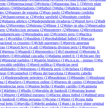
ente
(
3
)
#
internacional
(
3
)
#
vitoria
(
3
)
#
apuestas liga 1
(
3
)
#
river plate
tadores
(
3
)
#
libertadores
(
3
)
#
futbol
(
3
)
#
nba
(
3
)
#
atletico nacional
tes
(
2
)
#
saques de esquina
(
2
)
#
sao paulo
(
2
)
#
belgrano cordoba
(
2
)
#
chapecoense-sc
(
2
)
#
velez sarsfield
(
2
)
#
instituto cordoba
2
)
#
alianza atletico
(
2
)
#
independiente rivadavia
(
2
)
#
sport boys
(
2
)
#
adt
inka
(
2
)
#
juventus
(
2
)
#
girona
(
2
)
#
ligue 1
(
2
)
#
play-in nba
(
2
)
#
mercados
ern
(
2
)
#
seleccion peruana
(
2
)
#
monterrey
(
2
)
#
betano
(
2
)
#
leverkusen
sudamericano
(
2
)
#
resultados uni
(
2
)
#
corners peru
(
1
)
#
tactica
tas
(
1
)
#
coritiba
(
1
)
#
análisis
(
1
)
#
probabilidad futbol
(
1
)
#
necaxa
nacional vs cruzeiro
(
1
)
#
club queretaro
(
1
)
#
previo apuestas
irao
(
1
)
#
sport boys vs adt
(
1
)
#
primera division peru
(
1
)
#
tarjetas
1
)
#
genoa
(
1
)
#
napoli
(
1
)
#
pronostico
(
1
)
#
cf montreal
(
1
)
#
toronto fc
timbers
(
1
)
#
rivalidad cascadia
(
1
)
#
atlanta united fc
(
1
)
#
chicago fire
1
)
#
historial partidos
(
1
)
#
patrón histórico
(
1
)
#
u.n.a.m. - pumas
(
1
)
#
sc
oswaldo ordóñez
(
1
)
#
perú política
(
1
)
#
noticias perú
babilidades
(
1
)
#
domingo
(
1
)
#
lotería perú
(
1
)
#
chelsea
(
1
)
#
leeds
heat
(
1
)
#
conmebol
(
1
)
#
hora del barcelona
(
1
)
#
puerto cabello
a
(
1
)
#
independiente petrolero
(
1
)
#
brasileirao
(
1
)
#
thunder
(
1
)
#
toulouse
ina
(
1
)
#
parlays
(
1
)
#
sorteos online
(
1
)
#
juegos de casino
(
1
)
#
repechaje
#
tendencias peru
(
1
)
#
union berlin
(
1
)
#
andre carrillo
(
1
)
#
camiseta
(
1
)
#
árbitro
(
1
)
#
bulls
(
1
)
#
gestión de bankroll
(
1
)
#
europa league
(
1
)
#
mujer
(
1
)
#
fútbol europeo
(
1
)
#
factor altura futbol
(
1
)
#
altitud peru
e bankroll
(
1
)
#
liga peruana
(
1
)
#
como
(
1
)
#
inter
(
1
)
#
copa italia
real betis
(
1
)
#
sevilla
(
1
)
#
derbi andaluz
(
1
)
#
am i in love shine original
bass bonanza reseña
(
1
)
#
big bass splash
(
1
)
#
gorillaz
(
1
)
#
apuestas