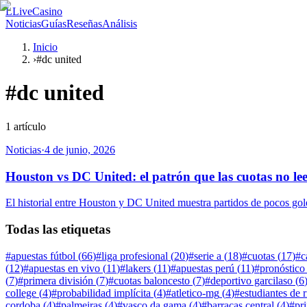
L
LiveCasino
Noticias
Guías
Reseñas
Análisis
Inicio
›
#dc united
#
dc united
1
artículo
Noticias
·
4 de junio, 2026
Houston vs DC United: el patrón que las cuotas no le
El historial entre Houston y DC United muestra partidos de pocos goles 
Todas las etiquetas
#
apuestas fútbol
(
66
)
#
liga profesional
(
20
)
#
serie a
(
18
)
#
cuotas
(
17
)
#
c
(
12
)
#
apuestas en vivo
(
11
)
#
lakers
(
11
)
#
apuestas perú
(
11
)
#
pronóstico
(
7
)
#
primera división
(
7
)
#
cuotas baloncesto
(
7
)
#
deportivo garcilaso
(
6
college
(
4
)
#
probabilidad implícita
(
4
)
#
atletico-mg
(
4
)
#
estudiantes de r
cordoba
(
4
)
#
palmeiras
(
4
)
#
vasco da gama
(
4
)
#
barracas central
(
4
)
#
pr