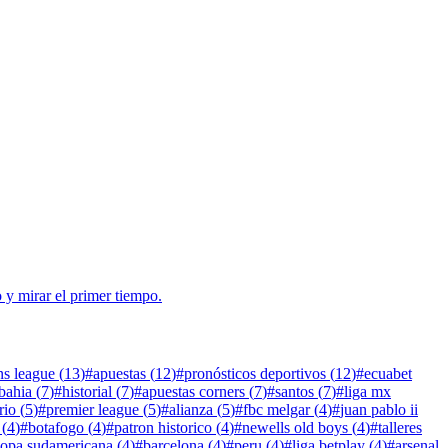
o y mirar el primer tiempo.
s league
(
13
)
#
apuestas
(
12
)
#
pronósticos deportivos
(
12
)
#
ecuabet
bahia
(
7
)
#
historial
(
7
)
#
apuestas corners
(
7
)
#
santos
(
7
)
#
liga mx
rio
(
5
)
#
premier league
(
5
)
#
alianza
(
5
)
#
fbc melgar
(
4
)
#
juan pablo ii
(
4
)
#
botafogo
(
4
)
#
patron historico
(
4
)
#
newells old boys
(
4
)
#
talleres
copa sudamericana
(
4
)
#
barcelona
(
4
)
#
peru
(
4
)
#
liga betplay
(
4
)
#
arsenal