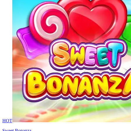
HOT
Sweet Bonanza