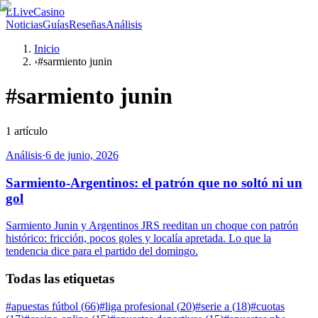
L
LiveCasino
Noticias
Guías
Reseñas
Análisis
Inicio
›
#sarmiento junin
#
sarmiento junin
1
artículo
Análisis
·
6 de junio, 2026
Sarmiento-Argentinos: el patrón que no soltó ni un
gol
Sarmiento Junin y Argentinos JRS reeditan un choque con patrón
histórico: fricción, pocos goles y localía apretada. Lo que la
tendencia dice para el partido del domingo.
Todas las etiquetas
#
apuestas fútbol
(
66
)
#
liga profesional
(
20
)
#
serie a
(
18
)
#
cuotas