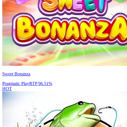
Sweet Bonanza
Pragmatic Play
RTP
96.51
%
HOT