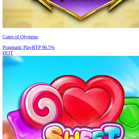
Gates of Olympus
Pragmatic Play
RTP
96.5
%
HOT