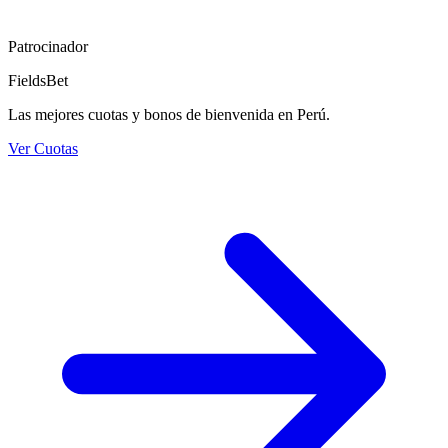
Patrocinador
FieldsBet
Las mejores cuotas y bonos de bienvenida en Perú.
Ver Cuotas