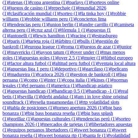
(
1
)
#
atenas
(
1
)
#
copa argentina
(
1
)
#
parlays
(
1
)
#
sorteos online
(
1
)
#
juegos de casino
(
1
)
#
repechaje
(
1
)
#
mundial 2026
(
1
)
#
clasificación mundial
(
1
)
#
sorteo
(
1
)
#
la tinka hoy
(
1
)
#
robbie
williams
(
1
)
#
robbie williams peru
(
1
)
#
conciertos lima
(
1
)
#
tendencias peru
(
1
)
#
union berlin
(
1
)
#
andre carrillo
(
1
)
#
camiseta
alterna peru
(
1
)
#
cruz azul
(
1
)
#
fórmula 1
(
1
)
#
apuestas f1
(
1
)
#
antonelli
(
1
)
#
lewis hamilton
(
1
)
#
racing
(
1
)
#
estrasburgo
(
1
)
#
paris
(
1
)
#
tarjeta roja
(
1
)
#
árbitro
(
1
)
#
bulls
(
1
)
#
gestión de
bankroll
(
1
)
#
europa league
(
1
)
#
roma
(
1
)
#
juegos de azar
(
1
)
#
junior
(
1
)
#
mavericks
(
1
)
#
jayson tatum
(
1
)
#
over under
(
1
)
#
mas menos
goles
(
1
)
#
apuestas goles
(
1
)
#
over 2.5
(
1
)
#
mujer
(
1
)
#
fútbol europeo
(
1
)
#
factor altura futbol
(
1
)
#
altitud peru futbol
(
1
)
#
ventaja local altura
(
1
)
#
apuestas liga 1 peru
(
1
)
#
deportivo
(
1
)
#
garcilaso
(
1
)
#
pelicans
(
1
)
#
madureira
(
1
)
#
carioca 2026
(
1
)
#
gestion de bankroll
(
1
)
#
liga
peruana
(
1
)
#
como
(
1
)
#
inter
(
1
)
#
copa italia
(
1
)
#
kings
(
1
)
#
normas
legales
(
1
)
#
el peruano
(
1
)
#
america
(
1
)
#
handicap asiatico
(
1
)
#
apuestas handicap
(
1
)
#
handicap 0.5
(
1
)
#
handicap -1
(
1
)
#
real
betis
(
1
)
#
sevilla
(
1
)
#
derbi andaluz
(
1
)
#
am i in love shine original
soundtrack
(
1
)
#
reseña tragamonedas
(
1
)
#
rtp volatilidad slots
(
1
)
#
tabla de posiciones
(
1
)
#
torneo apertura 2026
(
1
)
#
big bass
bonanza
(
1
)
#
big bass bonanza reseña
(
1
)
#
big bass splash
(
1
)
#
gorillaz
(
1
)
#
apuestas culturales
(
1
)
#
tendencias perú
(
1
)
#
sorteo
champions 2026
(
1
)
#
mercados de tarjetas
(
1
)
#
libertadores apuestas
(
1
)
#
equipos peruanos libertadores
(
1
)
#
sweet bonanza
(
1
)
#
sweet
bonanza reseña
(
1
)
#
sweet bonanza rtp
(
1
)
#
santa fe
(
1
)
#
volatilidad