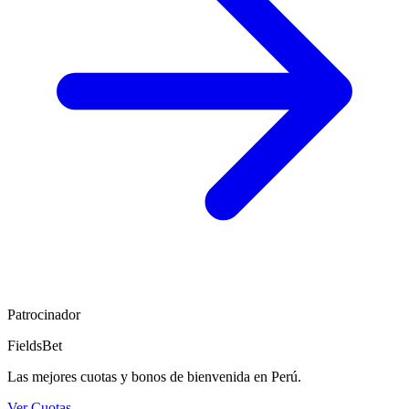
Patrocinador
FieldsBet
Las mejores cuotas y bonos de bienvenida en Perú.
Ver Cuotas