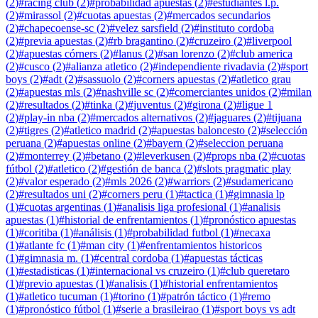
(
2
)
#
racing club
(
2
)
#
probabilidad apuestas
(
2
)
#
estudiantes l.p.
(
2
)
#
mirassol
(
2
)
#
cuotas apuestas
(
2
)
#
mercados secundarios
(
2
)
#
chapecoense-sc
(
2
)
#
velez sarsfield
(
2
)
#
instituto cordoba
(
2
)
#
previa apuestas
(
2
)
#
rb bragantino
(
2
)
#
cruzeiro
(
2
)
#
liverpool
(
2
)
#
apuestas córners
(
2
)
#
lanus
(
2
)
#
san lorenzo
(
2
)
#
club america
(
2
)
#
cusco
(
2
)
#
alianza atletico
(
2
)
#
independiente rivadavia
(
2
)
#
sport
boys
(
2
)
#
adt
(
2
)
#
sassuolo
(
2
)
#
corners apuestas
(
2
)
#
atletico grau
(
2
)
#
apuestas mls
(
2
)
#
nashville sc
(
2
)
#
comerciantes unidos
(
2
)
#
milan
(
2
)
#
resultados
(
2
)
#
tinka
(
2
)
#
juventus
(
2
)
#
girona
(
2
)
#
ligue 1
(
2
)
#
play-in nba
(
2
)
#
mercados alternativos
(
2
)
#
jaguares
(
2
)
#
tijuana
(
2
)
#
tigres
(
2
)
#
atletico madrid
(
2
)
#
apuestas baloncesto
(
2
)
#
selección
peruana
(
2
)
#
apuestas online
(
2
)
#
bayern
(
2
)
#
seleccion peruana
(
2
)
#
monterrey
(
2
)
#
betano
(
2
)
#
leverkusen
(
2
)
#
props nba
(
2
)
#
cuotas
fútbol
(
2
)
#
atletico
(
2
)
#
gestión de banca
(
2
)
#
slots pragmatic play
(
2
)
#
valor esperado
(
2
)
#
mls 2026
(
2
)
#
warriors
(
2
)
#
sudamericano
(
2
)
#
resultados uni
(
2
)
#
corners peru
(
1
)
#
tactica
(
1
)
#
gimnasia lp
(
1
)
#
cuotas argentinas
(
1
)
#
analisis liga profesional
(
1
)
#
analisis
apuestas
(
1
)
#
historial de enfrentamientos
(
1
)
#
pronóstico apuestas
(
1
)
#
coritiba
(
1
)
#
análisis
(
1
)
#
probabilidad futbol
(
1
)
#
necaxa
(
1
)
#
atlante fc
(
1
)
#
man city
(
1
)
#
enfrentamientos historicos
(
1
)
#
gimnasia m.
(
1
)
#
central cordoba
(
1
)
#
apuestas tácticas
(
1
)
#
estadisticas
(
1
)
#
internacional vs cruzeiro
(
1
)
#
club queretaro
(
1
)
#
previo apuestas
(
1
)
#
analisis
(
1
)
#
historial enfrentamientos
(
1
)
#
atletico tucuman
(
1
)
#
torino
(
1
)
#
patrón táctico
(
1
)
#
remo
(
1
)
#
pronóstico fútbol
(
1
)
#
serie a brasileirao
(
1
)
#
sport boys vs adt