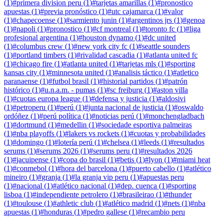
(
1
)
#
primera division peru
(
1
)
#
tarjetas amarillas
(
1
)
#
pronostico
apuestas
(
1
)
#
previa pronóstico
(
1
)
#
utc cajamarca
(
1
)
#
valor
(
1
)
#
chapecoense
(
1
)
#
sarmiento junin
(
1
)
#
argentinos jrs
(
1
)
#
genoa
(
1
)
#
napoli
(
1
)
#
pronostico
(
1
)
#
cf montreal
(
1
)
#
toronto fc
(
1
)
#
liga
profesional argentina
(
1
)
#
houston dynamo
(
1
)
#
dc united
(
1
)
#
columbus crew
(
1
)
#
new york city fc
(
1
)
#
seattle sounders
(
1
)
#
portland timbers
(
1
)
#
rivalidad cascadia
(
1
)
#
atlanta united fc
(
1
)
#
chicago fire
(
1
)
#
atlanta united
(
1
)
#
tarjetas mls
(
1
)
#
sporting
kansas city
(
1
)
#
minnesota united
(
1
)
#
analisis táctico
(
1
)
#
atletico
paranaense
(
1
)
#
futbol brasil
(
1
)
#
historial partidos
(
1
)
#
patrón
histórico
(
1
)
#
u.n.a.m. - pumas
(
1
)
#
sc freiburg
(
1
)
#
aston villa
(
1
)
#
cuotas europa league
(
1
)
#
defensa y justicia
(
1
)
#
aldosivi
(
1
)
#
petroperu
(
1
)
#
perú
(
1
)
#
junta nacional de justicia
(
1
)
#
oswaldo
ordóñez
(
1
)
#
perú política
(
1
)
#
noticias perú
(
1
)
#
monchengladbach
(
1
)
#
dortmund
(
1
)
#
medellin
(
1
)
#
sociedade esportiva palmeiras
(
1
)
#
nba playoffs
(
1
)
#
lakers vs rockets
(
1
)
#
cuotas y probabilidades
(
1
)
#
domingo
(
1
)
#
lotería perú
(
1
)
#
chelsea
(
1
)
#
leeds
(
1
)
#
resultados
serums
(
1
)
#
serums 2026
(
1
)
#
serums peru
(
1
)
#
resultados 2026
(
1
)
#
jacuipense
(
1
)
#
copa do brasil
(
1
)
#
betis
(
1
)
#
lyon
(
1
)
#
miami heat
(
1
)
#
conmebol
(
1
)
#
hora del barcelona
(
1
)
#
puerto cabello
(
1
)
#
atlético
mineiro
(
1
)
#
granja
(
1
)
#
la granja vip peru
(
1
)
#
apuestas peru
(
1
)
#
nacional
(
1
)
#
atlético nacional
(
1
)
#
dep. cuenca
(
1
)
#
sporting
lisboa
(
1
)
#
independiente petrolero
(
1
)
#
brasileirao
(
1
)
#
thunder
(
1
)
#
toulouse
(
1
)
#
athletic club
(
1
)
#
atlético madrid
(
1
)
#
nets
(
1
)
#
nba
apuestas
(
1
)
#
honduras
(
1
)
#
pedro gallese
(
1
)
#
recambio peru