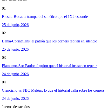
01
Riestra-Boca: la trampa del sintético que el 1X2 esconde
25 de junio, 2026
02
Bahia-Corinthians: el patrón que los corners repiten en silencio
25 de junio, 2026
03
Flamengo-Sao Paulo: el guion que el historial insiste en repetir
24 de junio, 2026
04
Cienciano vs FBC Melgar: lo que el historial calla sobre los corners
24 de junio, 2026
Juegos destacados