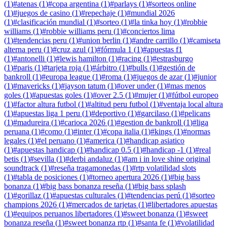
(
1
)
#
atenas
(
1
)
#
copa argentina
(
1
)
#
parlays
(
1
)
#
sorteos online
(
1
)
#
juegos de casino
(
1
)
#
repechaje
(
1
)
#
mundial 2026
(
1
)
#
clasificación mundial
(
1
)
#
sorteo
(
1
)
#
la tinka hoy
(
1
)
#
robbie
williams
(
1
)
#
robbie williams peru
(
1
)
#
conciertos lima
(
1
)
#
tendencias peru
(
1
)
#
union berlin
(
1
)
#
andre carrillo
(
1
)
#
camiseta
alterna peru
(
1
)
#
cruz azul
(
1
)
#
fórmula 1
(
1
)
#
apuestas f1
(
1
)
#
antonelli
(
1
)
#
lewis hamilton
(
1
)
#
racing
(
1
)
#
estrasburgo
(
1
)
#
paris
(
1
)
#
tarjeta roja
(
1
)
#
árbitro
(
1
)
#
bulls
(
1
)
#
gestión de
bankroll
(
1
)
#
europa league
(
1
)
#
roma
(
1
)
#
juegos de azar
(
1
)
#
junior
(
1
)
#
mavericks
(
1
)
#
jayson tatum
(
1
)
#
over under
(
1
)
#
mas menos
goles
(
1
)
#
apuestas goles
(
1
)
#
over 2.5
(
1
)
#
mujer
(
1
)
#
fútbol europeo
(
1
)
#
factor altura futbol
(
1
)
#
altitud peru futbol
(
1
)
#
ventaja local altura
(
1
)
#
apuestas liga 1 peru
(
1
)
#
deportivo
(
1
)
#
garcilaso
(
1
)
#
pelicans
(
1
)
#
madureira
(
1
)
#
carioca 2026
(
1
)
#
gestion de bankroll
(
1
)
#
liga
peruana
(
1
)
#
como
(
1
)
#
inter
(
1
)
#
copa italia
(
1
)
#
kings
(
1
)
#
normas
legales
(
1
)
#
el peruano
(
1
)
#
america
(
1
)
#
handicap asiatico
(
1
)
#
apuestas handicap
(
1
)
#
handicap 0.5
(
1
)
#
handicap -1
(
1
)
#
real
betis
(
1
)
#
sevilla
(
1
)
#
derbi andaluz
(
1
)
#
am i in love shine original
soundtrack
(
1
)
#
reseña tragamonedas
(
1
)
#
rtp volatilidad slots
(
1
)
#
tabla de posiciones
(
1
)
#
torneo apertura 2026
(
1
)
#
big bass
bonanza
(
1
)
#
big bass bonanza reseña
(
1
)
#
big bass splash
(
1
)
#
gorillaz
(
1
)
#
apuestas culturales
(
1
)
#
tendencias perú
(
1
)
#
sorteo
champions 2026
(
1
)
#
mercados de tarjetas
(
1
)
#
libertadores apuestas
(
1
)
#
equipos peruanos libertadores
(
1
)
#
sweet bonanza
(
1
)
#
sweet
bonanza reseña
(
1
)
#
sweet bonanza rtp
(
1
)
#
santa fe
(
1
)
#
volatilidad