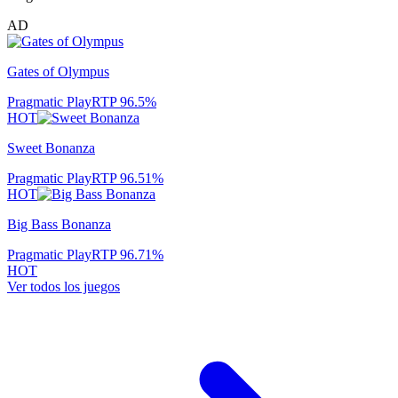
AD
Gates of Olympus
Pragmatic Play
RTP
96.5
%
HOT
Sweet Bonanza
Pragmatic Play
RTP
96.51
%
HOT
Big Bass Bonanza
Pragmatic Play
RTP
96.71
%
HOT
Ver todos los juegos