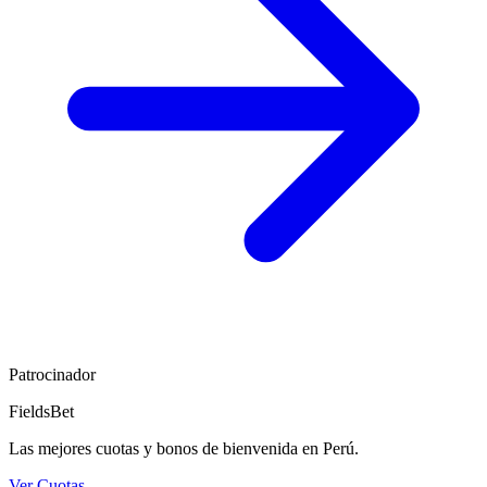
Patrocinador
FieldsBet
Las mejores cuotas y bonos de bienvenida en Perú.
Ver Cuotas