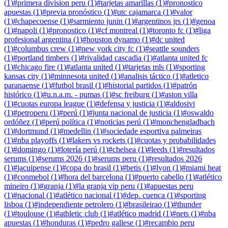
(
1
)
#
primera division peru
(
1
)
#
tarjetas amarillas
(
1
)
#
pronostico
apuestas
(
1
)
#
previa pronóstico
(
1
)
#
utc cajamarca
(
1
)
#
valor
(
1
)
#
chapecoense
(
1
)
#
sarmiento junin
(
1
)
#
argentinos jrs
(
1
)
#
genoa
(
1
)
#
napoli
(
1
)
#
pronostico
(
1
)
#
cf montreal
(
1
)
#
toronto fc
(
1
)
#
liga
profesional argentina
(
1
)
#
houston dynamo
(
1
)
#
dc united
(
1
)
#
columbus crew
(
1
)
#
new york city fc
(
1
)
#
seattle sounders
(
1
)
#
portland timbers
(
1
)
#
rivalidad cascadia
(
1
)
#
atlanta united fc
(
1
)
#
chicago fire
(
1
)
#
atlanta united
(
1
)
#
tarjetas mls
(
1
)
#
sporting
kansas city
(
1
)
#
minnesota united
(
1
)
#
analisis táctico
(
1
)
#
atletico
paranaense
(
1
)
#
futbol brasil
(
1
)
#
historial partidos
(
1
)
#
patrón
histórico
(
1
)
#
u.n.a.m. - pumas
(
1
)
#
sc freiburg
(
1
)
#
aston villa
(
1
)
#
cuotas europa league
(
1
)
#
defensa y justicia
(
1
)
#
aldosivi
(
1
)
#
petroperu
(
1
)
#
perú
(
1
)
#
junta nacional de justicia
(
1
)
#
oswaldo
ordóñez
(
1
)
#
perú política
(
1
)
#
noticias perú
(
1
)
#
monchengladbach
(
1
)
#
dortmund
(
1
)
#
medellin
(
1
)
#
sociedade esportiva palmeiras
(
1
)
#
nba playoffs
(
1
)
#
lakers vs rockets
(
1
)
#
cuotas y probabilidades
(
1
)
#
domingo
(
1
)
#
lotería perú
(
1
)
#
chelsea
(
1
)
#
leeds
(
1
)
#
resultados
serums
(
1
)
#
serums 2026
(
1
)
#
serums peru
(
1
)
#
resultados 2026
(
1
)
#
jacuipense
(
1
)
#
copa do brasil
(
1
)
#
betis
(
1
)
#
lyon
(
1
)
#
miami heat
(
1
)
#
conmebol
(
1
)
#
hora del barcelona
(
1
)
#
puerto cabello
(
1
)
#
atlético
mineiro
(
1
)
#
granja
(
1
)
#
la granja vip peru
(
1
)
#
apuestas peru
(
1
)
#
nacional
(
1
)
#
atlético nacional
(
1
)
#
dep. cuenca
(
1
)
#
sporting
lisboa
(
1
)
#
independiente petrolero
(
1
)
#
brasileirao
(
1
)
#
thunder
(
1
)
#
toulouse
(
1
)
#
athletic club
(
1
)
#
atlético madrid
(
1
)
#
nets
(
1
)
#
nba
apuestas
(
1
)
#
honduras
(
1
)
#
pedro gallese
(
1
)
#
recambio peru