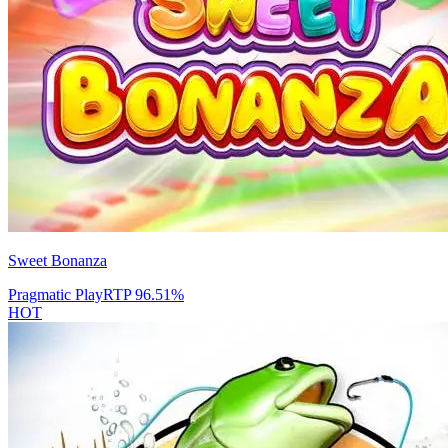
Sweet Bonanza
Pragmatic Play
RTP
96.51
%
HOT