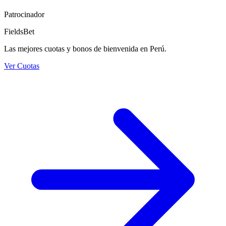
Patrocinador
FieldsBet
Las mejores cuotas y bonos de bienvenida en Perú.
Ver Cuotas