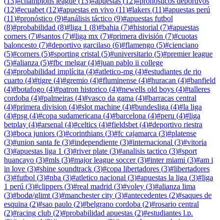
(
13
)
#
champions league
(
13
)
#
apuestas
(
12
)
#
pronósticos deportivos
(
12
)
#
ecuabet
(
12
)
#
apuestas en vivo
(
11
)
#
lakers
(
11
)
#
apuestas perú
(
11
)
#
pronóstico
(
9
)
#
análisis táctico
(
9
)
#
apuestas futbol
(
8
)
#
probabilidad
(
8
)
#
liga 1
(
8
)
#
bahia
(
7
)
#
historial
(
7
)
#
apuestas
corners
(
7
)
#
santos
(
7
)
#
liga mx
(
7
)
#
primera división
(
7
)
#
cuotas
baloncesto
(
7
)
#
deportivo garcilaso
(
6
)
#
flamengo
(
5
)
#
cienciano
(
5
)
#
corners
(
5
)
#
sporting cristal
(
5
)
#
universitario
(
5
)
#
premier league
(
5
)
#
alianza
(
5
)
#
fbc melgar
(
4
)
#
juan pablo ii college
(
4
)
#
probabilidad implícita
(
4
)
#
atletico-mg
(
4
)
#
estudiantes de rio
cuarto
(
4
)
#
tigre
(
4
)
#
gremio
(
4
)
#
fluminense
(
4
)
#
huracan
(
4
)
#
banfield
(
4
)
#
botafogo
(
4
)
#
patron historico
(
4
)
#
newells old boys
(
4
)
#
talleres
cordoba
(
4
)
#
palmeiras
(
4
)
#
vasco da gama
(
4
)
#
barracas central
(
4
)
#
primera division
(
4
)
#
slot machine
(
4
)
#
bundesliga
(
4
)
#
la liga
(
4
)
#
psg
(
4
)
#
copa sudamericana
(
4
)
#
barcelona
(
4
)
#
peru
(
4
)
#
liga
betplay
(
4
)
#
arsenal
(
4
)
#
celtics
(
4
)
#
fieldsbet
(
4
)
#
deportivo riestra
(
3
)
#
boca juniors
(
3
)
#
corinthians
(
3
)
#
fc cajamarca
(
3
)
#
platense
(
3
)
#
union santa fe
(
3
)
#
independiente
(
3
)
#
internacional
(
3
)
#
vitoria
(
3
)
#
apuestas liga 1
(
3
)
#
river plate
(
3
)
#
analisis tactico
(
3
)
#
sport
huancayo
(
3
)
#
mls
(
3
)
#
major league soccer
(
3
)
#
inter miami
(
3
)
#
am i
in love
(
3
)
#
shine soundtrack
(
3
)
#
copa libertadores
(
3
)
#
libertadores
(
3
)
#
futbol
(
3
)
#
nba
(
3
)
#
atletico nacional
(
3
)
#
apuestas la liga
(
3
)
#
liga
1 perú
(
3
)
#
clippers
(
3
)
#
real madrid
(
3
)
#
voley
(
3
)
#
alianza lima
(
3
)
#
bodø/glimt
(
3
)
#
manchester city
(
3
)
#
antecedentes
(
2
)
#
saques de
esquina
(
2
)
#
sao paulo
(
2
)
#
belgrano cordoba
(
2
)
#
rosario central
(
2
)
#
racing club
(
2
)
#
probabilidad apuestas
(
2
)
#
estudiantes l.p.