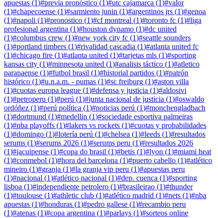
apuestas
(
1
)
#
previa pronóstico
(
1
)
#
utc cajamarca
(
1
)
#
valor
(
1
)
#
chapecoense
(
1
)
#
sarmiento junin
(
1
)
#
argentinos jrs
(
1
)
#
genoa
(
1
)
#
napoli
(
1
)
#
pronostico
(
1
)
#
cf montreal
(
1
)
#
toronto fc
(
1
)
#
liga
profesional argentina
(
1
)
#
houston dynamo
(
1
)
#
dc united
(
1
)
#
columbus crew
(
1
)
#
new york city fc
(
1
)
#
seattle sounders
(
1
)
#
portland timbers
(
1
)
#
rivalidad cascadia
(
1
)
#
atlanta united fc
(
1
)
#
chicago fire
(
1
)
#
atlanta united
(
1
)
#
tarjetas mls
(
1
)
#
sporting
kansas city
(
1
)
#
minnesota united
(
1
)
#
analisis táctico
(
1
)
#
atletico
paranaense
(
1
)
#
futbol brasil
(
1
)
#
historial partidos
(
1
)
#
patrón
histórico
(
1
)
#
u.n.a.m. - pumas
(
1
)
#
sc freiburg
(
1
)
#
aston villa
(
1
)
#
cuotas europa league
(
1
)
#
defensa y justicia
(
1
)
#
aldosivi
(
1
)
#
petroperu
(
1
)
#
perú
(
1
)
#
junta nacional de justicia
(
1
)
#
oswaldo
ordóñez
(
1
)
#
perú política
(
1
)
#
noticias perú
(
1
)
#
monchengladbach
(
1
)
#
dortmund
(
1
)
#
medellin
(
1
)
#
sociedade esportiva palmeiras
(
1
)
#
nba playoffs
(
1
)
#
lakers vs rockets
(
1
)
#
cuotas y probabilidades
(
1
)
#
domingo
(
1
)
#
lotería perú
(
1
)
#
chelsea
(
1
)
#
leeds
(
1
)
#
resultados
serums
(
1
)
#
serums 2026
(
1
)
#
serums peru
(
1
)
#
resultados 2026
(
1
)
#
jacuipense
(
1
)
#
copa do brasil
(
1
)
#
betis
(
1
)
#
lyon
(
1
)
#
miami heat
(
1
)
#
conmebol
(
1
)
#
hora del barcelona
(
1
)
#
puerto cabello
(
1
)
#
atlético
mineiro
(
1
)
#
granja
(
1
)
#
la granja vip peru
(
1
)
#
apuestas peru
(
1
)
#
nacional
(
1
)
#
atlético nacional
(
1
)
#
dep. cuenca
(
1
)
#
sporting
lisboa
(
1
)
#
independiente petrolero
(
1
)
#
brasileirao
(
1
)
#
thunder
(
1
)
#
toulouse
(
1
)
#
athletic club
(
1
)
#
atlético madrid
(
1
)
#
nets
(
1
)
#
nba
apuestas
(
1
)
#
honduras
(
1
)
#
pedro gallese
(
1
)
#
recambio peru
(
1
)
#
atenas
(
1
)
#
copa argentina
(
1
)
#
parlays
(
1
)
#
sorteos online