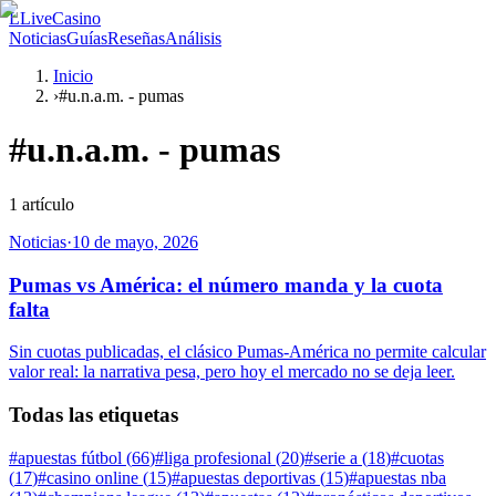
L
LiveCasino
Noticias
Guías
Reseñas
Análisis
Inicio
›
#u.n.a.m. - pumas
#
u.n.a.m. - pumas
1
artículo
Noticias
·
10 de mayo, 2026
Pumas vs América: el número manda y la cuota
falta
Sin cuotas publicadas, el clásico Pumas-América no permite calcular
valor real: la narrativa pesa, pero hoy el mercado no se deja leer.
Todas las etiquetas
#
apuestas fútbol
(
66
)
#
liga profesional
(
20
)
#
serie a
(
18
)
#
cuotas
(
17
)
#
casino online
(
15
)
#
apuestas deportivas
(
15
)
#
apuestas nba