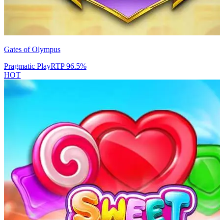
Gates of Olympus
Pragmatic Play
RTP
96.5
%
HOT