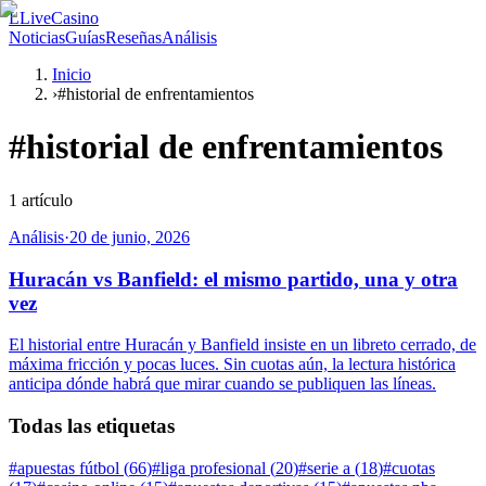
L
LiveCasino
Noticias
Guías
Reseñas
Análisis
Inicio
›
#historial de enfrentamientos
#
historial de enfrentamientos
1
artículo
Análisis
·
20 de junio, 2026
Huracán vs Banfield: el mismo partido, una y otra
vez
El historial entre Huracán y Banfield insiste en un libreto cerrado, de
máxima fricción y pocas luces. Sin cuotas aún, la lectura histórica
anticipa dónde habrá que mirar cuando se publiquen las líneas.
Todas las etiquetas
#
apuestas fútbol
(
66
)
#
liga profesional
(
20
)
#
serie a
(
18
)
#
cuotas