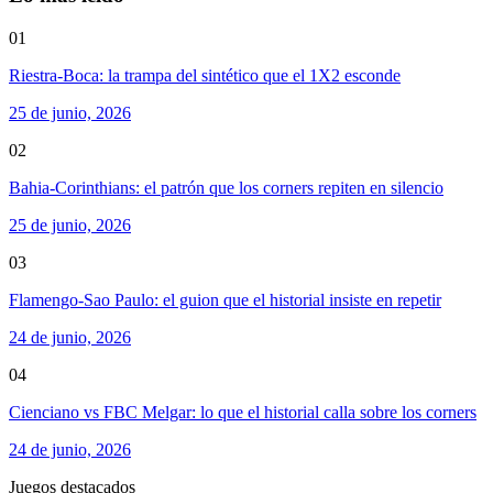
01
Riestra-Boca: la trampa del sintético que el 1X2 esconde
25 de junio, 2026
02
Bahia-Corinthians: el patrón que los corners repiten en silencio
25 de junio, 2026
03
Flamengo-Sao Paulo: el guion que el historial insiste en repetir
24 de junio, 2026
04
Cienciano vs FBC Melgar: lo que el historial calla sobre los corners
24 de junio, 2026
Juegos destacados