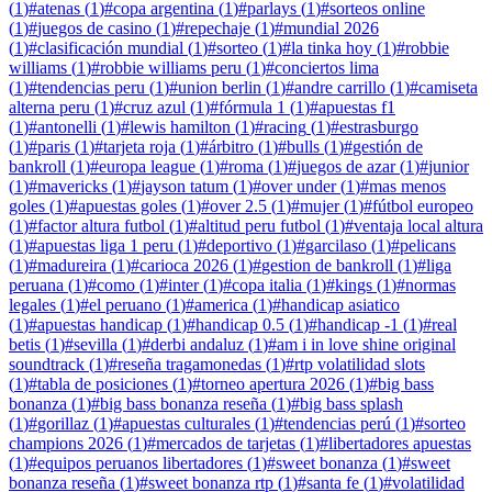
(
1
)
#
atenas
(
1
)
#
copa argentina
(
1
)
#
parlays
(
1
)
#
sorteos online
(
1
)
#
juegos de casino
(
1
)
#
repechaje
(
1
)
#
mundial 2026
(
1
)
#
clasificación mundial
(
1
)
#
sorteo
(
1
)
#
la tinka hoy
(
1
)
#
robbie
williams
(
1
)
#
robbie williams peru
(
1
)
#
conciertos lima
(
1
)
#
tendencias peru
(
1
)
#
union berlin
(
1
)
#
andre carrillo
(
1
)
#
camiseta
alterna peru
(
1
)
#
cruz azul
(
1
)
#
fórmula 1
(
1
)
#
apuestas f1
(
1
)
#
antonelli
(
1
)
#
lewis hamilton
(
1
)
#
racing
(
1
)
#
estrasburgo
(
1
)
#
paris
(
1
)
#
tarjeta roja
(
1
)
#
árbitro
(
1
)
#
bulls
(
1
)
#
gestión de
bankroll
(
1
)
#
europa league
(
1
)
#
roma
(
1
)
#
juegos de azar
(
1
)
#
junior
(
1
)
#
mavericks
(
1
)
#
jayson tatum
(
1
)
#
over under
(
1
)
#
mas menos
goles
(
1
)
#
apuestas goles
(
1
)
#
over 2.5
(
1
)
#
mujer
(
1
)
#
fútbol europeo
(
1
)
#
factor altura futbol
(
1
)
#
altitud peru futbol
(
1
)
#
ventaja local altura
(
1
)
#
apuestas liga 1 peru
(
1
)
#
deportivo
(
1
)
#
garcilaso
(
1
)
#
pelicans
(
1
)
#
madureira
(
1
)
#
carioca 2026
(
1
)
#
gestion de bankroll
(
1
)
#
liga
peruana
(
1
)
#
como
(
1
)
#
inter
(
1
)
#
copa italia
(
1
)
#
kings
(
1
)
#
normas
legales
(
1
)
#
el peruano
(
1
)
#
america
(
1
)
#
handicap asiatico
(
1
)
#
apuestas handicap
(
1
)
#
handicap 0.5
(
1
)
#
handicap -1
(
1
)
#
real
betis
(
1
)
#
sevilla
(
1
)
#
derbi andaluz
(
1
)
#
am i in love shine original
soundtrack
(
1
)
#
reseña tragamonedas
(
1
)
#
rtp volatilidad slots
(
1
)
#
tabla de posiciones
(
1
)
#
torneo apertura 2026
(
1
)
#
big bass
bonanza
(
1
)
#
big bass bonanza reseña
(
1
)
#
big bass splash
(
1
)
#
gorillaz
(
1
)
#
apuestas culturales
(
1
)
#
tendencias perú
(
1
)
#
sorteo
champions 2026
(
1
)
#
mercados de tarjetas
(
1
)
#
libertadores apuestas
(
1
)
#
equipos peruanos libertadores
(
1
)
#
sweet bonanza
(
1
)
#
sweet
bonanza reseña
(
1
)
#
sweet bonanza rtp
(
1
)
#
santa fe
(
1
)
#
volatilidad