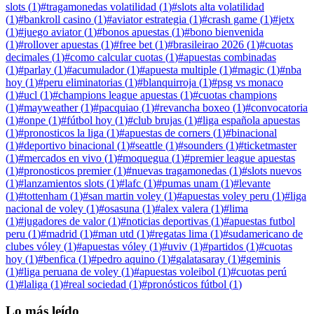
slots
(
1
)
#
tragamonedas volatilidad
(
1
)
#
slots alta volatilidad
(
1
)
#
bankroll casino
(
1
)
#
aviator estrategia
(
1
)
#
crash game
(
1
)
#
jetx
(
1
)
#
juego aviator
(
1
)
#
bonos apuestas
(
1
)
#
bono bienvenida
(
1
)
#
rollover apuestas
(
1
)
#
free bet
(
1
)
#
brasileirao 2026
(
1
)
#
cuotas
decimales
(
1
)
#
como calcular cuotas
(
1
)
#
apuestas combinadas
(
1
)
#
parlay
(
1
)
#
acumulador
(
1
)
#
apuesta multiple
(
1
)
#
magic
(
1
)
#
nba
hoy
(
1
)
#
peru eliminatorias
(
1
)
#
blanquirroja
(
1
)
#
psg vs monaco
(
1
)
#
ucl
(
1
)
#
champions league apuestas
(
1
)
#
cuotas champions
(
1
)
#
mayweather
(
1
)
#
pacquiao
(
1
)
#
revancha boxeo
(
1
)
#
convocatoria
(
1
)
#
onpe
(
1
)
#
fútbol hoy
(
1
)
#
club brujas
(
1
)
#
liga española apuestas
(
1
)
#
pronosticos la liga
(
1
)
#
apuestas de corners
(
1
)
#
binacional
(
1
)
#
deportivo binacional
(
1
)
#
seattle
(
1
)
#
sounders
(
1
)
#
ticketmaster
(
1
)
#
mercados en vivo
(
1
)
#
moquegua
(
1
)
#
premier league apuestas
(
1
)
#
pronosticos premier
(
1
)
#
nuevas tragamonedas
(
1
)
#
slots nuevos
(
1
)
#
lanzamientos slots
(
1
)
#
lafc
(
1
)
#
pumas unam
(
1
)
#
levante
(
1
)
#
tottenham
(
1
)
#
san martin voley
(
1
)
#
apuestas voley peru
(
1
)
#
liga
nacional de voley
(
1
)
#
osasuna
(
1
)
#
alex valera
(
1
)
#
lima
(
1
)
#
jugadores de valor
(
1
)
#
noticias deportivas
(
1
)
#
apuestas futbol
peru
(
1
)
#
madrid
(
1
)
#
man utd
(
1
)
#
regatas lima
(
1
)
#
sudamericano de
clubes vóley
(
1
)
#
apuestas vóley
(
1
)
#
uviv
(
1
)
#
partidos
(
1
)
#
cuotas
hoy
(
1
)
#
benfica
(
1
)
#
pedro aquino
(
1
)
#
galatasaray
(
1
)
#
geminis
(
1
)
#
liga peruana de voley
(
1
)
#
apuestas voleibol
(
1
)
#
cuotas perú
(
1
)
#
laliga
(
1
)
#
real sociedad
(
1
)
#
pronósticos fútbol
(
1
)
Lo más leído