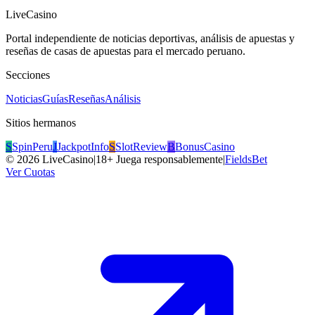
LiveCasino
Portal independiente de noticias deportivas, análisis de apuestas y
reseñas de casas de apuestas para el mercado peruano.
Secciones
Noticias
Guías
Reseñas
Análisis
Sitios hermanos
S
SpinPeru
J
JackpotInfo
S
SlotReview
B
BonusCasino
©
2026
LiveCasino
|
18+ Juega responsablemente
|
FieldsBet
Ver Cuotas