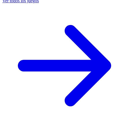
Ver todos los juegos