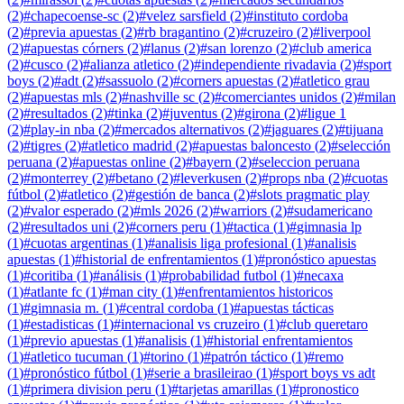
(
2
)
#
chapecoense-sc
(
2
)
#
velez sarsfield
(
2
)
#
instituto cordoba
(
2
)
#
previa apuestas
(
2
)
#
rb bragantino
(
2
)
#
cruzeiro
(
2
)
#
liverpool
(
2
)
#
apuestas córners
(
2
)
#
lanus
(
2
)
#
san lorenzo
(
2
)
#
club america
(
2
)
#
cusco
(
2
)
#
alianza atletico
(
2
)
#
independiente rivadavia
(
2
)
#
sport
boys
(
2
)
#
adt
(
2
)
#
sassuolo
(
2
)
#
corners apuestas
(
2
)
#
atletico grau
(
2
)
#
apuestas mls
(
2
)
#
nashville sc
(
2
)
#
comerciantes unidos
(
2
)
#
milan
(
2
)
#
resultados
(
2
)
#
tinka
(
2
)
#
juventus
(
2
)
#
girona
(
2
)
#
ligue 1
(
2
)
#
play-in nba
(
2
)
#
mercados alternativos
(
2
)
#
jaguares
(
2
)
#
tijuana
(
2
)
#
tigres
(
2
)
#
atletico madrid
(
2
)
#
apuestas baloncesto
(
2
)
#
selección
peruana
(
2
)
#
apuestas online
(
2
)
#
bayern
(
2
)
#
seleccion peruana
(
2
)
#
monterrey
(
2
)
#
betano
(
2
)
#
leverkusen
(
2
)
#
props nba
(
2
)
#
cuotas
fútbol
(
2
)
#
atletico
(
2
)
#
gestión de banca
(
2
)
#
slots pragmatic play
(
2
)
#
valor esperado
(
2
)
#
mls 2026
(
2
)
#
warriors
(
2
)
#
sudamericano
(
2
)
#
resultados uni
(
2
)
#
corners peru
(
1
)
#
tactica
(
1
)
#
gimnasia lp
(
1
)
#
cuotas argentinas
(
1
)
#
analisis liga profesional
(
1
)
#
analisis
apuestas
(
1
)
#
historial de enfrentamientos
(
1
)
#
pronóstico apuestas
(
1
)
#
coritiba
(
1
)
#
análisis
(
1
)
#
probabilidad futbol
(
1
)
#
necaxa
(
1
)
#
atlante fc
(
1
)
#
man city
(
1
)
#
enfrentamientos historicos
(
1
)
#
gimnasia m.
(
1
)
#
central cordoba
(
1
)
#
apuestas tácticas
(
1
)
#
estadisticas
(
1
)
#
internacional vs cruzeiro
(
1
)
#
club queretaro
(
1
)
#
previo apuestas
(
1
)
#
analisis
(
1
)
#
historial enfrentamientos
(
1
)
#
atletico tucuman
(
1
)
#
torino
(
1
)
#
patrón táctico
(
1
)
#
remo
(
1
)
#
pronóstico fútbol
(
1
)
#
serie a brasileirao
(
1
)
#
sport boys vs adt
(
1
)
#
primera division peru
(
1
)
#
tarjetas amarillas
(
1
)
#
pronostico