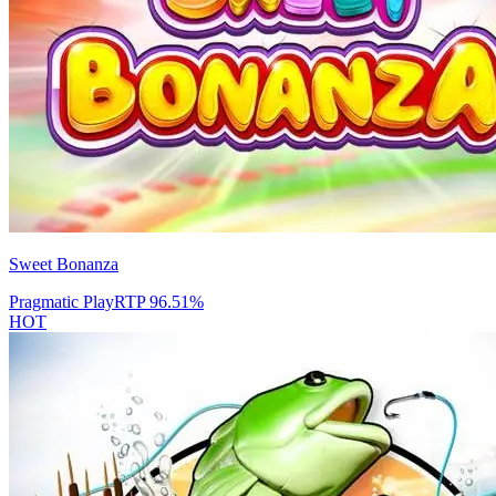
Sweet Bonanza
Pragmatic Play
RTP
96.51
%
HOT