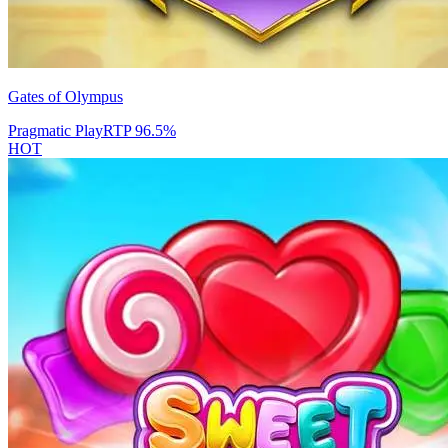
Gates of Olympus
Pragmatic Play
RTP
96.5
%
HOT