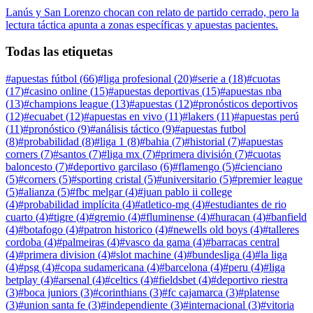
Lanús y San Lorenzo chocan con relato de partido cerrado, pero la
lectura táctica apunta a zonas específicas y apuestas pacientes.
Todas las etiquetas
#
apuestas fútbol
(
66
)
#
liga profesional
(
20
)
#
serie a
(
18
)
#
cuotas
(
17
)
#
casino online
(
15
)
#
apuestas deportivas
(
15
)
#
apuestas nba
(
13
)
#
champions league
(
13
)
#
apuestas
(
12
)
#
pronósticos deportivos
(
12
)
#
ecuabet
(
12
)
#
apuestas en vivo
(
11
)
#
lakers
(
11
)
#
apuestas perú
(
11
)
#
pronóstico
(
9
)
#
análisis táctico
(
9
)
#
apuestas futbol
(
8
)
#
probabilidad
(
8
)
#
liga 1
(
8
)
#
bahia
(
7
)
#
historial
(
7
)
#
apuestas
corners
(
7
)
#
santos
(
7
)
#
liga mx
(
7
)
#
primera división
(
7
)
#
cuotas
baloncesto
(
7
)
#
deportivo garcilaso
(
6
)
#
flamengo
(
5
)
#
cienciano
(
5
)
#
corners
(
5
)
#
sporting cristal
(
5
)
#
universitario
(
5
)
#
premier league
(
5
)
#
alianza
(
5
)
#
fbc melgar
(
4
)
#
juan pablo ii college
(
4
)
#
probabilidad implícita
(
4
)
#
atletico-mg
(
4
)
#
estudiantes de rio
cuarto
(
4
)
#
tigre
(
4
)
#
gremio
(
4
)
#
fluminense
(
4
)
#
huracan
(
4
)
#
banfield
(
4
)
#
botafogo
(
4
)
#
patron historico
(
4
)
#
newells old boys
(
4
)
#
talleres
cordoba
(
4
)
#
palmeiras
(
4
)
#
vasco da gama
(
4
)
#
barracas central
(
4
)
#
primera division
(
4
)
#
slot machine
(
4
)
#
bundesliga
(
4
)
#
la liga
(
4
)
#
psg
(
4
)
#
copa sudamericana
(
4
)
#
barcelona
(
4
)
#
peru
(
4
)
#
liga
betplay
(
4
)
#
arsenal
(
4
)
#
celtics
(
4
)
#
fieldsbet
(
4
)
#
deportivo riestra
(
3
)
#
boca juniors
(
3
)
#
corinthians
(
3
)
#
fc cajamarca
(
3
)
#
platense
(
3
)
#
union santa fe
(
3
)
#
independiente
(
3
)
#
internacional
(
3
)
#
vitoria