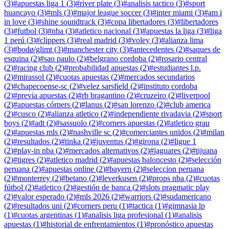
(
3
)
#
apuestas liga 1
(
3
)
#
river plate
(
3
)
#
analisis tactico
(
3
)
#
sport
huancayo
(
3
)
#
mls
(
3
)
#
major league soccer
(
3
)
#
inter miami
(
3
)
#
am i
in love
(
3
)
#
shine soundtrack
(
3
)
#
copa libertadores
(
3
)
#
libertadores
(
3
)
#
futbol
(
3
)
#
nba
(
3
)
#
atletico nacional
(
3
)
#
apuestas la liga
(
3
)
#
liga
1 perú
(
3
)
#
clippers
(
3
)
#
real madrid
(
3
)
#
voley
(
3
)
#
alianza lima
(
3
)
#
bodø/glimt
(
3
)
#
manchester city
(
3
)
#
antecedentes
(
2
)
#
saques de
esquina
(
2
)
#
sao paulo
(
2
)
#
belgrano cordoba
(
2
)
#
rosario central
(
2
)
#
racing club
(
2
)
#
probabilidad apuestas
(
2
)
#
estudiantes l.p.
(
2
)
#
mirassol
(
2
)
#
cuotas apuestas
(
2
)
#
mercados secundarios
(
2
)
#
chapecoense-sc
(
2
)
#
velez sarsfield
(
2
)
#
instituto cordoba
(
2
)
#
previa apuestas
(
2
)
#
rb bragantino
(
2
)
#
cruzeiro
(
2
)
#
liverpool
(
2
)
#
apuestas córners
(
2
)
#
lanus
(
2
)
#
san lorenzo
(
2
)
#
club america
(
2
)
#
cusco
(
2
)
#
alianza atletico
(
2
)
#
independiente rivadavia
(
2
)
#
sport
boys
(
2
)
#
adt
(
2
)
#
sassuolo
(
2
)
#
corners apuestas
(
2
)
#
atletico grau
(
2
)
#
apuestas mls
(
2
)
#
nashville sc
(
2
)
#
comerciantes unidos
(
2
)
#
milan
(
2
)
#
resultados
(
2
)
#
tinka
(
2
)
#
juventus
(
2
)
#
girona
(
2
)
#
ligue 1
(
2
)
#
play-in nba
(
2
)
#
mercados alternativos
(
2
)
#
jaguares
(
2
)
#
tijuana
(
2
)
#
tigres
(
2
)
#
atletico madrid
(
2
)
#
apuestas baloncesto
(
2
)
#
selección
peruana
(
2
)
#
apuestas online
(
2
)
#
bayern
(
2
)
#
seleccion peruana
(
2
)
#
monterrey
(
2
)
#
betano
(
2
)
#
leverkusen
(
2
)
#
props nba
(
2
)
#
cuotas
fútbol
(
2
)
#
atletico
(
2
)
#
gestión de banca
(
2
)
#
slots pragmatic play
(
2
)
#
valor esperado
(
2
)
#
mls 2026
(
2
)
#
warriors
(
2
)
#
sudamericano
(
2
)
#
resultados uni
(
2
)
#
corners peru
(
1
)
#
tactica
(
1
)
#
gimnasia lp
(
1
)
#
cuotas argentinas
(
1
)
#
analisis liga profesional
(
1
)
#
analisis
apuestas
(
1
)
#
historial de enfrentamientos
(
1
)
#
pronóstico apuestas