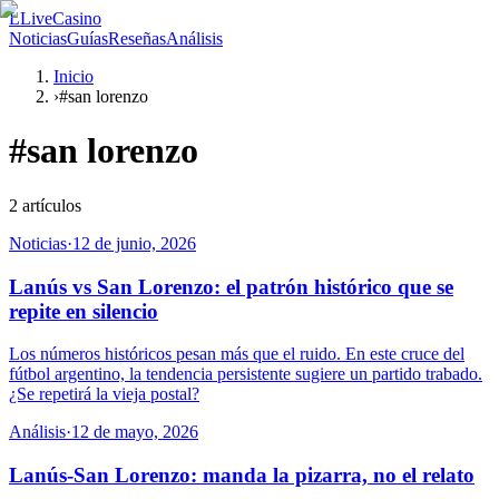
L
LiveCasino
Noticias
Guías
Reseñas
Análisis
Inicio
›
#san lorenzo
#
san lorenzo
2
artículos
Noticias
·
12 de junio, 2026
Lanús vs San Lorenzo: el patrón histórico que se
repite en silencio
Los números históricos pesan más que el ruido. En este cruce del
fútbol argentino, la tendencia persistente sugiere un partido trabado.
¿Se repetirá la vieja postal?
Análisis
·
12 de mayo, 2026
Lanús-San Lorenzo: manda la pizarra, no el relato