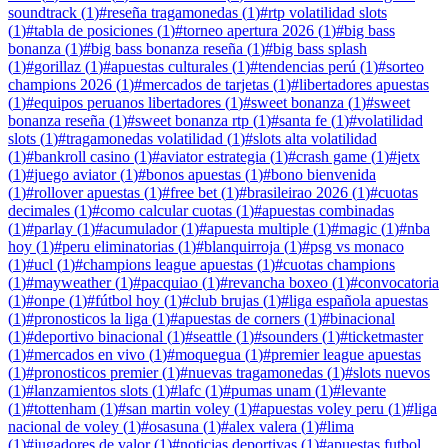
soundtrack
(
1
)
#
reseña tragamonedas
(
1
)
#
rtp volatilidad slots
(
1
)
#
tabla de posiciones
(
1
)
#
torneo apertura 2026
(
1
)
#
big bass
bonanza
(
1
)
#
big bass bonanza reseña
(
1
)
#
big bass splash
(
1
)
#
gorillaz
(
1
)
#
apuestas culturales
(
1
)
#
tendencias perú
(
1
)
#
sorteo
champions 2026
(
1
)
#
mercados de tarjetas
(
1
)
#
libertadores apuestas
(
1
)
#
equipos peruanos libertadores
(
1
)
#
sweet bonanza
(
1
)
#
sweet
bonanza reseña
(
1
)
#
sweet bonanza rtp
(
1
)
#
santa fe
(
1
)
#
volatilidad
slots
(
1
)
#
tragamonedas volatilidad
(
1
)
#
slots alta volatilidad
(
1
)
#
bankroll casino
(
1
)
#
aviator estrategia
(
1
)
#
crash game
(
1
)
#
jetx
(
1
)
#
juego aviator
(
1
)
#
bonos apuestas
(
1
)
#
bono bienvenida
(
1
)
#
rollover apuestas
(
1
)
#
free bet
(
1
)
#
brasileirao 2026
(
1
)
#
cuotas
decimales
(
1
)
#
como calcular cuotas
(
1
)
#
apuestas combinadas
(
1
)
#
parlay
(
1
)
#
acumulador
(
1
)
#
apuesta multiple
(
1
)
#
magic
(
1
)
#
nba
hoy
(
1
)
#
peru eliminatorias
(
1
)
#
blanquirroja
(
1
)
#
psg vs monaco
(
1
)
#
ucl
(
1
)
#
champions league apuestas
(
1
)
#
cuotas champions
(
1
)
#
mayweather
(
1
)
#
pacquiao
(
1
)
#
revancha boxeo
(
1
)
#
convocatoria
(
1
)
#
onpe
(
1
)
#
fútbol hoy
(
1
)
#
club brujas
(
1
)
#
liga española apuestas
(
1
)
#
pronosticos la liga
(
1
)
#
apuestas de corners
(
1
)
#
binacional
(
1
)
#
deportivo binacional
(
1
)
#
seattle
(
1
)
#
sounders
(
1
)
#
ticketmaster
(
1
)
#
mercados en vivo
(
1
)
#
moquegua
(
1
)
#
premier league apuestas
(
1
)
#
pronosticos premier
(
1
)
#
nuevas tragamonedas
(
1
)
#
slots nuevos
(
1
)
#
lanzamientos slots
(
1
)
#
lafc
(
1
)
#
pumas unam
(
1
)
#
levante
(
1
)
#
tottenham
(
1
)
#
san martin voley
(
1
)
#
apuestas voley peru
(
1
)
#
liga
nacional de voley
(
1
)
#
osasuna
(
1
)
#
alex valera
(
1
)
#
lima
(
1
)
#
jugadores de valor
(
1
)
#
noticias deportivas
(
1
)
#
apuestas futbol