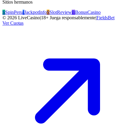
Sitios hermanos
S
SpinPeru
J
JackpotInfo
S
SlotReview
B
BonusCasino
©
2026
LiveCasino
|
18+ Juega responsablemente
|
FieldsBet
Ver Cuotas