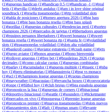
(
1
)
#
apuestas handicap
(
1
)
#
handicap 0.5
(
1
)
#
handicap -1
(
1
)
#
real
betis
(
1
)
#
sevilla
(
1
)
#
derbi andaluz
(
1
)
#
am i in love shine original
soundtrack
(
1
)
#
reseña tragamonedas
(
1
)
#
rtp volatilidad slots
(
1
)
#
tabla de posiciones
(
1
)
#
torneo apertura 2026
(
1
)
#
big bass
bonanza
(
1
)
#
big bass bonanza reseña
(
1
)
#
big bass splash
(
1
)
#
gorillaz
(
1
)
#
apuestas culturales
(
1
)
#
tendencias perú
(
1
)
#
sorteo
champions 2026
(
1
)
#
mercados de tarjetas
(
1
)
#
libertadores apuestas
(
1
)
#
equipos peruanos libertadores
(
1
)
#
sweet bonanza
(
1
)
#
sweet
bonanza reseña
(
1
)
#
sweet bonanza rtp
(
1
)
#
santa fe
(
1
)
#
volatilidad
slots
(
1
)
#
tragamonedas volatilidad
(
1
)
#
slots alta volatilidad
(
1
)
#
bankroll casino
(
1
)
#
aviator estrategia
(
1
)
#
crash game
(
1
)
#
jetx
(
1
)
#
juego aviator
(
1
)
#
bonos apuestas
(
1
)
#
bono bienvenida
(
1
)
#
rollover apuestas
(
1
)
#
free bet
(
1
)
#
brasileirao 2026
(
1
)
#
cuotas
decimales
(
1
)
#
como calcular cuotas
(
1
)
#
apuestas combinadas
(
1
)
#
parlay
(
1
)
#
acumulador
(
1
)
#
apuesta multiple
(
1
)
#
magic
(
1
)
#
nba
hoy
(
1
)
#
peru eliminatorias
(
1
)
#
blanquirroja
(
1
)
#
psg vs monaco
(
1
)
#
ucl
(
1
)
#
champions league apuestas
(
1
)
#
cuotas champions
(
1
)
#
mayweather
(
1
)
#
pacquiao
(
1
)
#
revancha boxeo
(
1
)
#
convocatoria
(
1
)
#
onpe
(
1
)
#
fútbol hoy
(
1
)
#
club brujas
(
1
)
#
liga española apuestas
(
1
)
#
pronosticos la liga
(
1
)
#
apuestas de corners
(
1
)
#
binacional
(
1
)
#
deportivo binacional
(
1
)
#
seattle
(
1
)
#
sounders
(
1
)
#
ticketmaster
(
1
)
#
mercados en vivo
(
1
)
#
moquegua
(
1
)
#
premier league apuestas
(
1
)
#
pronosticos premier
(
1
)
#
nuevas tragamonedas
(
1
)
#
slots nuevos
(
1
)
#
lanzamientos slots
(
1
)
#
lafc
(
1
)
#
pumas unam
(
1
)
#
levante