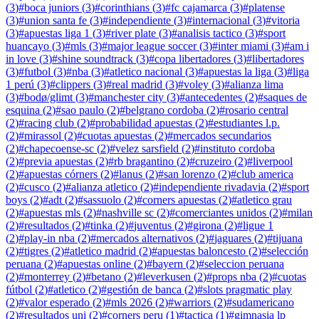
(
3
)
#
boca juniors
(
3
)
#
corinthians
(
3
)
#
fc cajamarca
(
3
)
#
platense
(
3
)
#
union santa fe
(
3
)
#
independiente
(
3
)
#
internacional
(
3
)
#
vitoria
(
3
)
#
apuestas liga 1
(
3
)
#
river plate
(
3
)
#
analisis tactico
(
3
)
#
sport
huancayo
(
3
)
#
mls
(
3
)
#
major league soccer
(
3
)
#
inter miami
(
3
)
#
am i
in love
(
3
)
#
shine soundtrack
(
3
)
#
copa libertadores
(
3
)
#
libertadores
(
3
)
#
futbol
(
3
)
#
nba
(
3
)
#
atletico nacional
(
3
)
#
apuestas la liga
(
3
)
#
liga
1 perú
(
3
)
#
clippers
(
3
)
#
real madrid
(
3
)
#
voley
(
3
)
#
alianza lima
(
3
)
#
bodø/glimt
(
3
)
#
manchester city
(
3
)
#
antecedentes
(
2
)
#
saques de
esquina
(
2
)
#
sao paulo
(
2
)
#
belgrano cordoba
(
2
)
#
rosario central
(
2
)
#
racing club
(
2
)
#
probabilidad apuestas
(
2
)
#
estudiantes l.p.
(
2
)
#
mirassol
(
2
)
#
cuotas apuestas
(
2
)
#
mercados secundarios
(
2
)
#
chapecoense-sc
(
2
)
#
velez sarsfield
(
2
)
#
instituto cordoba
(
2
)
#
previa apuestas
(
2
)
#
rb bragantino
(
2
)
#
cruzeiro
(
2
)
#
liverpool
(
2
)
#
apuestas córners
(
2
)
#
lanus
(
2
)
#
san lorenzo
(
2
)
#
club america
(
2
)
#
cusco
(
2
)
#
alianza atletico
(
2
)
#
independiente rivadavia
(
2
)
#
sport
boys
(
2
)
#
adt
(
2
)
#
sassuolo
(
2
)
#
corners apuestas
(
2
)
#
atletico grau
(
2
)
#
apuestas mls
(
2
)
#
nashville sc
(
2
)
#
comerciantes unidos
(
2
)
#
milan
(
2
)
#
resultados
(
2
)
#
tinka
(
2
)
#
juventus
(
2
)
#
girona
(
2
)
#
ligue 1
(
2
)
#
play-in nba
(
2
)
#
mercados alternativos
(
2
)
#
jaguares
(
2
)
#
tijuana
(
2
)
#
tigres
(
2
)
#
atletico madrid
(
2
)
#
apuestas baloncesto
(
2
)
#
selección
peruana
(
2
)
#
apuestas online
(
2
)
#
bayern
(
2
)
#
seleccion peruana
(
2
)
#
monterrey
(
2
)
#
betano
(
2
)
#
leverkusen
(
2
)
#
props nba
(
2
)
#
cuotas
fútbol
(
2
)
#
atletico
(
2
)
#
gestión de banca
(
2
)
#
slots pragmatic play
(
2
)
#
valor esperado
(
2
)
#
mls 2026
(
2
)
#
warriors
(
2
)
#
sudamericano
(
2
)
#
resultados uni
(
2
)
#
corners peru
(
1
)
#
tactica
(
1
)
#
gimnasia lp