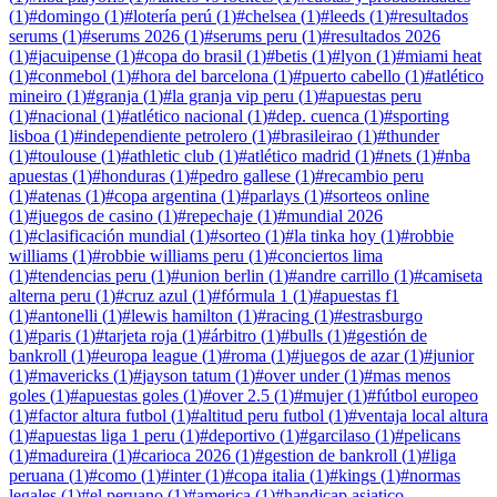
(
1
)
#
domingo
(
1
)
#
lotería perú
(
1
)
#
chelsea
(
1
)
#
leeds
(
1
)
#
resultados
serums
(
1
)
#
serums 2026
(
1
)
#
serums peru
(
1
)
#
resultados 2026
(
1
)
#
jacuipense
(
1
)
#
copa do brasil
(
1
)
#
betis
(
1
)
#
lyon
(
1
)
#
miami heat
(
1
)
#
conmebol
(
1
)
#
hora del barcelona
(
1
)
#
puerto cabello
(
1
)
#
atlético
mineiro
(
1
)
#
granja
(
1
)
#
la granja vip peru
(
1
)
#
apuestas peru
(
1
)
#
nacional
(
1
)
#
atlético nacional
(
1
)
#
dep. cuenca
(
1
)
#
sporting
lisboa
(
1
)
#
independiente petrolero
(
1
)
#
brasileirao
(
1
)
#
thunder
(
1
)
#
toulouse
(
1
)
#
athletic club
(
1
)
#
atlético madrid
(
1
)
#
nets
(
1
)
#
nba
apuestas
(
1
)
#
honduras
(
1
)
#
pedro gallese
(
1
)
#
recambio peru
(
1
)
#
atenas
(
1
)
#
copa argentina
(
1
)
#
parlays
(
1
)
#
sorteos online
(
1
)
#
juegos de casino
(
1
)
#
repechaje
(
1
)
#
mundial 2026
(
1
)
#
clasificación mundial
(
1
)
#
sorteo
(
1
)
#
la tinka hoy
(
1
)
#
robbie
williams
(
1
)
#
robbie williams peru
(
1
)
#
conciertos lima
(
1
)
#
tendencias peru
(
1
)
#
union berlin
(
1
)
#
andre carrillo
(
1
)
#
camiseta
alterna peru
(
1
)
#
cruz azul
(
1
)
#
fórmula 1
(
1
)
#
apuestas f1
(
1
)
#
antonelli
(
1
)
#
lewis hamilton
(
1
)
#
racing
(
1
)
#
estrasburgo
(
1
)
#
paris
(
1
)
#
tarjeta roja
(
1
)
#
árbitro
(
1
)
#
bulls
(
1
)
#
gestión de
bankroll
(
1
)
#
europa league
(
1
)
#
roma
(
1
)
#
juegos de azar
(
1
)
#
junior
(
1
)
#
mavericks
(
1
)
#
jayson tatum
(
1
)
#
over under
(
1
)
#
mas menos
goles
(
1
)
#
apuestas goles
(
1
)
#
over 2.5
(
1
)
#
mujer
(
1
)
#
fútbol europeo
(
1
)
#
factor altura futbol
(
1
)
#
altitud peru futbol
(
1
)
#
ventaja local altura
(
1
)
#
apuestas liga 1 peru
(
1
)
#
deportivo
(
1
)
#
garcilaso
(
1
)
#
pelicans
(
1
)
#
madureira
(
1
)
#
carioca 2026
(
1
)
#
gestion de bankroll
(
1
)
#
liga
peruana
(
1
)
#
como
(
1
)
#
inter
(
1
)
#
copa italia
(
1
)
#
kings
(
1
)
#
normas
legales
(
1
)
#
el peruano
(
1
)
#
america
(
1
)
#
handicap asiatico