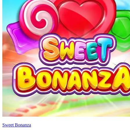
Sweet Bonanza