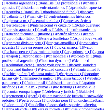
(
1
)
#
cuotas argentinas
(
1
)
#
analisis liga profesional
(
1
)
#
analisis
apuestas
(
1
)
#
historial de enfrentamientos
(
1
)
#
pronóstico apuestas
(
1
)
#
coritiba
(
1
)
#
análisis
(
1
)
#
probabilidad futbol
(
1
)
#
necaxa
(
1
)
#
atlante fc
(
1
)
#
man city
(
1
)
#
enfrentamientos historicos
(
1
)
#
gimnasia m.
(
1
)
#
central cordoba
(
1
)
#
apuestas tácticas
(
1
)
#
estadisticas
(
1
)
#
internacional vs cruzeiro
(
1
)
#
club queretaro
(
1
)
#
previo apuestas
(
1
)
#
analisis
(
1
)
#
historial enfrentamientos
(
1
)
#
atletico tucuman
(
1
)
#
torino
(
1
)
#
patrón táctico
(
1
)
#
remo
(
1
)
#
pronóstico fútbol
(
1
)
#
serie a brasileirao
(
1
)
#
sport boys vs adt
(
1
)
#
primera division peru
(
1
)
#
tarjetas amarillas
(
1
)
#
pronostico
apuestas
(
1
)
#
previa pronóstico
(
1
)
#
utc cajamarca
(
1
)
#
valor
(
1
)
#
chapecoense
(
1
)
#
sarmiento junin
(
1
)
#
argentinos jrs
(
1
)
#
genoa
(
1
)
#
napoli
(
1
)
#
pronostico
(
1
)
#
cf montreal
(
1
)
#
toronto fc
(
1
)
#
liga
profesional argentina
(
1
)
#
houston dynamo
(
1
)
#
dc united
(
1
)
#
columbus crew
(
1
)
#
new york city fc
(
1
)
#
seattle sounders
(
1
)
#
portland timbers
(
1
)
#
rivalidad cascadia
(
1
)
#
atlanta united fc
(
1
)
#
chicago fire
(
1
)
#
atlanta united
(
1
)
#
tarjetas mls
(
1
)
#
sporting
kansas city
(
1
)
#
minnesota united
(
1
)
#
analisis táctico
(
1
)
#
atletico
paranaense
(
1
)
#
futbol brasil
(
1
)
#
historial partidos
(
1
)
#
patrón
histórico
(
1
)
#
u.n.a.m. - pumas
(
1
)
#
sc freiburg
(
1
)
#
aston villa
(
1
)
#
cuotas europa league
(
1
)
#
defensa y justicia
(
1
)
#
aldosivi
(
1
)
#
petroperu
(
1
)
#
perú
(
1
)
#
junta nacional de justicia
(
1
)
#
oswaldo
ordóñez
(
1
)
#
perú política
(
1
)
#
noticias perú
(
1
)
#
monchengladbach
(
1
)
#
dortmund
(
1
)
#
medellin
(
1
)
#
sociedade esportiva palmeiras
(
1
)
#
nba playoffs
(
1
)
#
lakers vs rockets
(
1
)
#
cuotas y probabilidades