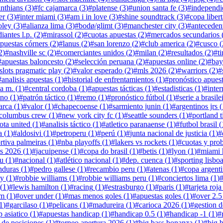
inthians
(
3
)
#
fc cajamarca
(
3
)
#
platense
(
3
)
#
union santa fe
(
3
)
#
independi
er
(
3
)
#
inter miami
(
3
)
#
am i in love
(
3
)
#
shine soundtrack
(
3
)
#
copa liber
oley
(
3
)
#
alianza lima
(
3
)
#
bodø/glimt
(
3
)
#
manchester city
(
3
)
#
anteceden
diantes l.p.
(
2
)
#
mirassol
(
2
)
#
cuotas apuestas
(
2
)
#
mercados secundarios
puestas córners
(
2
)
#
lanus
(
2
)
#
san lorenzo
(
2
)
#
club america
(
2
)
#
cusco
(
2
)
#
nashville sc
(
2
)
#
comerciantes unidos
(
2
)
#
milan
(
2
)
#
resultados
(
2
)
#
t
#
apuestas baloncesto
(
2
)
#
selección peruana
(
2
)
#
apuestas online
(
2
)
#
bay
slots pragmatic play
(
2
)
#
valor esperado
(
2
)
#
mls 2026
(
2
)
#
warriors
(
2
)
#
#
analisis apuestas
(
1
)
#
historial de enfrentamientos
(
1
)
#
pronóstico apues
a m.
(
1
)
#
central cordoba
(
1
)
#
apuestas tácticas
(
1
)
#
estadisticas
(
1
)
#
inter
ino
(
1
)
#
patrón táctico
(
1
)
#
remo
(
1
)
#
pronóstico fútbol
(
1
)
#
serie a brasile
arca
(
1
)
#
valor
(
1
)
#
chapecoense
(
1
)
#
sarmiento junin
(
1
)
#
argentinos jrs
(
columbus crew
(
1
)
#
new york city fc
(
1
)
#
seattle sounders
(
1
)
#
portland 
ota united
(
1
)
#
analisis táctico
(
1
)
#
atletico paranaense
(
1
)
#
futbol brasil
(
a
(
1
)
#
aldosivi
(
1
)
#
petroperu
(
1
)
#
perú
(
1
)
#
junta nacional de justicia
(
1
)
#
rtiva palmeiras
(
1
)
#
nba playoffs
(
1
)
#
lakers vs rockets
(
1
)
#
cuotas y pro
os 2026
(
1
)
#
jacuipense
(
1
)
#
copa do brasil
(
1
)
#
betis
(
1
)
#
lyon
(
1
)
#
miami 
ru
(
1
)
#
nacional
(
1
)
#
atlético nacional
(
1
)
#
dep. cuenca
(
1
)
#
sporting lisbo
nduras
(
1
)
#
pedro gallese
(
1
)
#
recambio peru
(
1
)
#
atenas
(
1
)
#
copa argent
oy
(
1
)
#
robbie williams
(
1
)
#
robbie williams peru
(
1
)
#
conciertos lima
(
1
)
(
1
)
#
lewis hamilton
(
1
)
#
racing
(
1
)
#
estrasburgo
(
1
)
#
paris
(
1
)
#
tarjeta roja
um
(
1
)
#
over under
(
1
)
#
mas menos goles
(
1
)
#
apuestas goles
(
1
)
#
over 2.5
1
)
#
garcilaso
(
1
)
#
pelicans
(
1
)
#
madureira
(
1
)
#
carioca 2026
(
1
)
#
gestion d
 asiatico
(
1
)
#
apuestas handicap
(
1
)
#
handicap 0.5
(
1
)
#
handicap -1
(
1
)
#
a de posiciones
(
1
)
#
torneo apertura 2026
(
1
)
#
big bass bonanza
(
1
)
#
big 