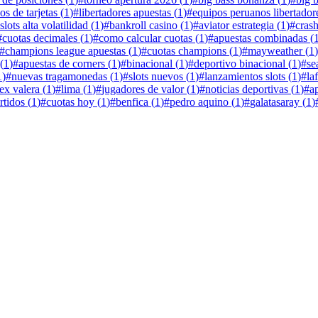
s de tarjetas
(
1
)
#
libertadores apuestas
(
1
)
#
equipos peruanos libertador
slots alta volatilidad
(
1
)
#
bankroll casino
(
1
)
#
aviator estrategia
(
1
)
#
cras
#
cuotas decimales
(
1
)
#
como calcular cuotas
(
1
)
#
apuestas combinadas
(
#
champions league apuestas
(
1
)
#
cuotas champions
(
1
)
#
mayweather
(
1
)
(
1
)
#
apuestas de corners
(
1
)
#
binacional
(
1
)
#
deportivo binacional
(
1
)
#
se
1
)
#
nuevas tragamonedas
(
1
)
#
slots nuevos
(
1
)
#
lanzamientos slots
(
1
)
#
la
lex valera
(
1
)
#
lima
(
1
)
#
jugadores de valor
(
1
)
#
noticias deportivas
(
1
)
#
a
rtidos
(
1
)
#
cuotas hoy
(
1
)
#
benfica
(
1
)
#
pedro aquino
(
1
)
#
galatasaray
(
1
)