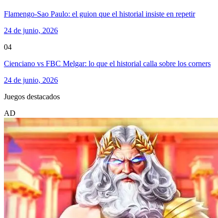
Flamengo-Sao Paulo: el guion que el historial insiste en repetir
24 de junio, 2026
04
Cienciano vs FBC Melgar: lo que el historial calla sobre los corners
24 de junio, 2026
Juegos destacados
AD