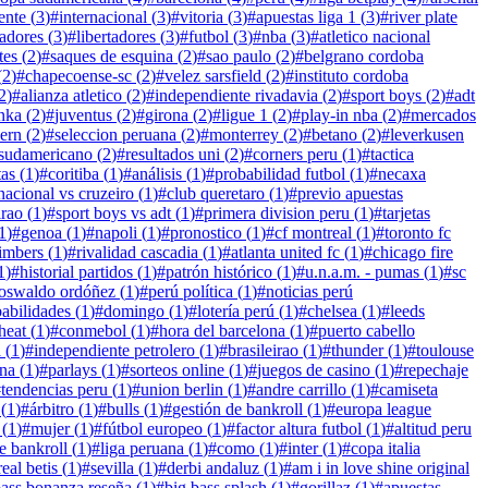
ente
(
3
)
#
internacional
(
3
)
#
vitoria
(
3
)
#
apuestas liga 1
(
3
)
#
river plate
tadores
(
3
)
#
libertadores
(
3
)
#
futbol
(
3
)
#
nba
(
3
)
#
atletico nacional
tes
(
2
)
#
saques de esquina
(
2
)
#
sao paulo
(
2
)
#
belgrano cordoba
(
2
)
#
chapecoense-sc
(
2
)
#
velez sarsfield
(
2
)
#
instituto cordoba
2
)
#
alianza atletico
(
2
)
#
independiente rivadavia
(
2
)
#
sport boys
(
2
)
#
adt
inka
(
2
)
#
juventus
(
2
)
#
girona
(
2
)
#
ligue 1
(
2
)
#
play-in nba
(
2
)
#
mercados
ern
(
2
)
#
seleccion peruana
(
2
)
#
monterrey
(
2
)
#
betano
(
2
)
#
leverkusen
sudamericano
(
2
)
#
resultados uni
(
2
)
#
corners peru
(
1
)
#
tactica
tas
(
1
)
#
coritiba
(
1
)
#
análisis
(
1
)
#
probabilidad futbol
(
1
)
#
necaxa
nacional vs cruzeiro
(
1
)
#
club queretaro
(
1
)
#
previo apuestas
irao
(
1
)
#
sport boys vs adt
(
1
)
#
primera division peru
(
1
)
#
tarjetas
1
)
#
genoa
(
1
)
#
napoli
(
1
)
#
pronostico
(
1
)
#
cf montreal
(
1
)
#
toronto fc
timbers
(
1
)
#
rivalidad cascadia
(
1
)
#
atlanta united fc
(
1
)
#
chicago fire
1
)
#
historial partidos
(
1
)
#
patrón histórico
(
1
)
#
u.n.a.m. - pumas
(
1
)
#
sc
oswaldo ordóñez
(
1
)
#
perú política
(
1
)
#
noticias perú
babilidades
(
1
)
#
domingo
(
1
)
#
lotería perú
(
1
)
#
chelsea
(
1
)
#
leeds
heat
(
1
)
#
conmebol
(
1
)
#
hora del barcelona
(
1
)
#
puerto cabello
a
(
1
)
#
independiente petrolero
(
1
)
#
brasileirao
(
1
)
#
thunder
(
1
)
#
toulouse
ina
(
1
)
#
parlays
(
1
)
#
sorteos online
(
1
)
#
juegos de casino
(
1
)
#
repechaje
#
tendencias peru
(
1
)
#
union berlin
(
1
)
#
andre carrillo
(
1
)
#
camiseta
(
1
)
#
árbitro
(
1
)
#
bulls
(
1
)
#
gestión de bankroll
(
1
)
#
europa league
(
1
)
#
mujer
(
1
)
#
fútbol europeo
(
1
)
#
factor altura futbol
(
1
)
#
altitud peru
e bankroll
(
1
)
#
liga peruana
(
1
)
#
como
(
1
)
#
inter
(
1
)
#
copa italia
real betis
(
1
)
#
sevilla
(
1
)
#
derbi andaluz
(
1
)
#
am i in love shine original
bass bonanza reseña
(
1
)
#
big bass splash
(
1
)
#
gorillaz
(
1
)
#
apuestas