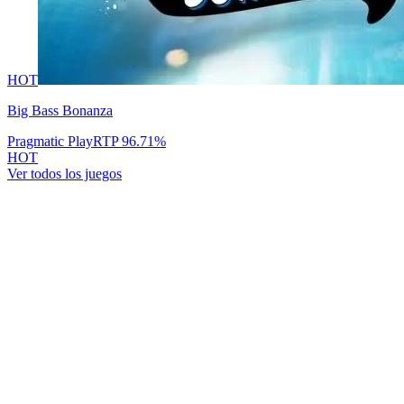
HOT
Big Bass Bonanza
Pragmatic Play
RTP
96.71
%
HOT
Ver todos los juegos