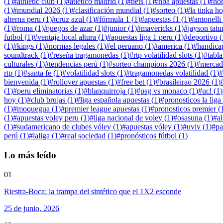
(
1
)
#
athletic club
(
1
)
#
atlético madrid
(
1
)
#
nets
(
1
)
#
nba apuestas
(
1
)
#
ho
(
1
)
#
mundial 2026
(
1
)
#
clasificación mundial
(
1
)
#
sorteo
(
1
)
#
la tinka h
alterna peru
(
1
)
#
cruz azul
(
1
)
#
fórmula 1
(
1
)
#
apuestas f1
(
1
)
#
antonelli
(
1
)
#
roma
(
1
)
#
juegos de azar
(
1
)
#
junior
(
1
)
#
mavericks
(
1
)
#
jayson tat
futbol
(
1
)
#
ventaja local altura
(
1
)
#
apuestas liga 1 peru
(
1
)
#
deportivo
(
(
1
)
#
kings
(
1
)
#
normas legales
(
1
)
#
el peruano
(
1
)
#
america
(
1
)
#
handicap
soundtrack
(
1
)
#
reseña tragamonedas
(
1
)
#
rtp volatilidad slots
(
1
)
#
tabl
culturales
(
1
)
#
tendencias perú
(
1
)
#
sorteo champions 2026
(
1
)
#
mercado
rtp
(
1
)
#
santa fe
(
1
)
#
volatilidad slots
(
1
)
#
tragamonedas volatilidad
(
1
)
#
bienvenida
(
1
)
#
rollover apuestas
(
1
)
#
free bet
(
1
)
#
brasileirao 2026
(
1
)
(
1
)
#
peru eliminatorias
(
1
)
#
blanquirroja
(
1
)
#
psg vs monaco
(
1
)
#
ucl
(
1
)
hoy
(
1
)
#
club brujas
(
1
)
#
liga española apuestas
(
1
)
#
pronosticos la liga
(
1
)
#
moquegua
(
1
)
#
premier league apuestas
(
1
)
#
pronosticos premier
(
(
1
)
#
apuestas voley peru
(
1
)
#
liga nacional de voley
(
1
)
#
osasuna
(
1
)
#
a
(
1
)
#
sudamericano de clubes vóley
(
1
)
#
apuestas vóley
(
1
)
#
uviv
(
1
)
#
pa
perú
(
1
)
#
laliga
(
1
)
#
real sociedad
(
1
)
#
pronósticos fútbol
(
1
)
Lo más leído
01
Riestra-Boca: la trampa del sintético que el 1X2 esconde
25 de junio, 2026