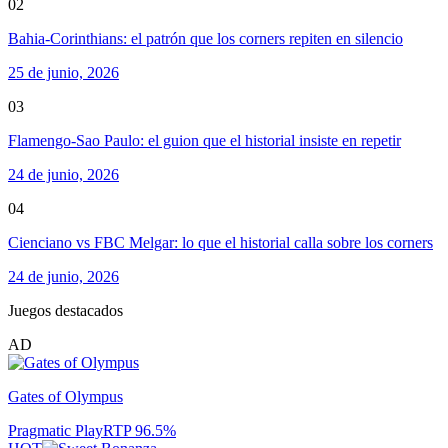
02
Bahia-Corinthians: el patrón que los corners repiten en silencio
25 de junio, 2026
03
Flamengo-Sao Paulo: el guion que el historial insiste en repetir
24 de junio, 2026
04
Cienciano vs FBC Melgar: lo que el historial calla sobre los corners
24 de junio, 2026
Juegos destacados
AD
Gates of Olympus
Pragmatic Play
RTP
96.5
%