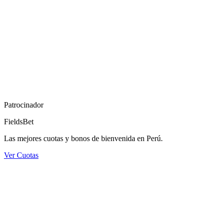
Patrocinador
FieldsBet
Las mejores cuotas y bonos de bienvenida en Perú.
Ver Cuotas