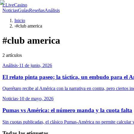
L
LiveCasino
Noticias
Guías
Reseñas
Análisis
Inicio
›
#club america
#
club america
2
artículos
Análisis
·
11 de junio, 2026
El relato pinta paseo; la táctica, un embudo para el 
Querétaro recibe al América con la narrativa en contra, pero ciertos i
Noticias
·
10 de mayo, 2026
Pumas vs América: el número manda y la cuota falta
Sin cuotas publicadas, el clásico Pumas-América no permite calcular va
Todas las etiquetas