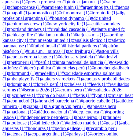
apuestas
(
1
)
#
previa pronóstico
(
1
)
#
utc cajamarca
(
1
)
#
valor
(
1
)
#
chapecoense
(
1
)
#
sarmiento junin
(
1
)
#
argentinos jrs
(
1
)
#
genoa
(
1
)
#
napoli
(
1
)
#
pronostico
(
1
)
#
cf montreal
(
1
)
#
toronto fc
(
1
)
#
liga
profesional argentina
(
1
)
#
houston dynamo
(
1
)
#
dc united
(
1
)
#
columbus crew
(
1
)
#
new york city fc
(
1
)
#
seattle sounders
(
1
)
#
portland timbers
(
1
)
#
rivalidad cascadia
(
1
)
#
atlanta united fc
(
1
)
#
chicago fire
(
1
)
#
atlanta united
(
1
)
#
tarjetas mls
(
1
)
#
sporting
kansas city
(
1
)
#
minnesota united
(
1
)
#
analisis táctico
(
1
)
#
atletico
paranaense
(
1
)
#
futbol brasil
(
1
)
#
historial partidos
(
1
)
#
patrón
histórico
(
1
)
#
u.n.a.m. - pumas
(
1
)
#
sc freiburg
(
1
)
#
aston villa
(
1
)
#
cuotas europa league
(
1
)
#
defensa y justicia
(
1
)
#
aldosivi
(
1
)
#
petroperu
(
1
)
#
perú
(
1
)
#
junta nacional de justicia
(
1
)
#
oswaldo
ordóñez
(
1
)
#
perú política
(
1
)
#
noticias perú
(
1
)
#
monchengladbach
(
1
)
#
dortmund
(
1
)
#
medellin
(
1
)
#
sociedade esportiva palmeiras
(
1
)
#
nba playoffs
(
1
)
#
lakers vs rockets
(
1
)
#
cuotas y probabilidades
(
1
)
#
domingo
(
1
)
#
lotería perú
(
1
)
#
chelsea
(
1
)
#
leeds
(
1
)
#
resultados
serums
(
1
)
#
serums 2026
(
1
)
#
serums peru
(
1
)
#
resultados 2026
(
1
)
#
jacuipense
(
1
)
#
copa do brasil
(
1
)
#
betis
(
1
)
#
lyon
(
1
)
#
miami heat
(
1
)
#
conmebol
(
1
)
#
hora del barcelona
(
1
)
#
puerto cabello
(
1
)
#
atlético
mineiro
(
1
)
#
granja
(
1
)
#
la granja vip peru
(
1
)
#
apuestas peru
(
1
)
#
nacional
(
1
)
#
atlético nacional
(
1
)
#
dep. cuenca
(
1
)
#
sporting
lisboa
(
1
)
#
independiente petrolero
(
1
)
#
brasileirao
(
1
)
#
thunder
(
1
)
#
toulouse
(
1
)
#
athletic club
(
1
)
#
atlético madrid
(
1
)
#
nets
(
1
)
#
nba
apuestas
(
1
)
#
honduras
(
1
)
#
pedro gallese
(
1
)
#
recambio peru
(
1
)
#
atenas
(
1
)
#
copa argentina
(
1
)
#
parlays
(
1
)
#
sorteos online