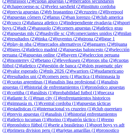
(
2
)
#
mirassol
(
2
)
#
cuotas apuestas
(
2
)
#
mercados secundarios
(
2
)
#
chapecoense-sc
(
2
)
#
velez sarsfield
(
2
)
#
instituto cordoba
(
2
)
#
previa apuestas
(
2
)
#
rb bragantino
(
2
)
#
cruzeiro
(
2
)
#
liverpool
(
2
)
#
apuestas córners
(
2
)
#
lanus
(
2
)
#
san lorenzo
(
2
)
#
club america
(
2
)
#
cusco
(
2
)
#
alianza atletico
(
2
)
#
independiente rivadavia
(
2
)
#
sport
boys
(
2
)
#
adt
(
2
)
#
sassuolo
(
2
)
#
corners apuestas
(
2
)
#
atletico grau
(
2
)
#
apuestas mls
(
2
)
#
nashville sc
(
2
)
#
comerciantes unidos
(
2
)
#
milan
(
2
)
#
resultados
(
2
)
#
tinka
(
2
)
#
juventus
(
2
)
#
girona
(
2
)
#
ligue 1
(
2
)
#
play-in nba
(
2
)
#
mercados alternativos
(
2
)
#
jaguares
(
2
)
#
tijuana
(
2
)
#
tigres
(
2
)
#
atletico madrid
(
2
)
#
apuestas baloncesto
(
2
)
#
selección
peruana
(
2
)
#
apuestas online
(
2
)
#
bayern
(
2
)
#
seleccion peruana
(
2
)
#
monterrey
(
2
)
#
betano
(
2
)
#
leverkusen
(
2
)
#
props nba
(
2
)
#
cuotas
fútbol
(
2
)
#
atletico
(
2
)
#
gestión de banca
(
2
)
#
slots pragmatic play
(
2
)
#
valor esperado
(
2
)
#
mls 2026
(
2
)
#
warriors
(
2
)
#
sudamericano
(
2
)
#
resultados uni
(
2
)
#
corners peru
(
1
)
#
tactica
(
1
)
#
gimnasia lp
(
1
)
#
cuotas argentinas
(
1
)
#
analisis liga profesional
(
1
)
#
analisis
apuestas
(
1
)
#
historial de enfrentamientos
(
1
)
#
pronóstico apuestas
(
1
)
#
coritiba
(
1
)
#
análisis
(
1
)
#
probabilidad futbol
(
1
)
#
necaxa
(
1
)
#
atlante fc
(
1
)
#
man city
(
1
)
#
enfrentamientos historicos
(
1
)
#
gimnasia m.
(
1
)
#
central cordoba
(
1
)
#
apuestas tácticas
(
1
)
#
estadisticas
(
1
)
#
internacional vs cruzeiro
(
1
)
#
club queretaro
(
1
)
#
previo apuestas
(
1
)
#
analisis
(
1
)
#
historial enfrentamientos
(
1
)
#
atletico tucuman
(
1
)
#
torino
(
1
)
#
patrón táctico
(
1
)
#
remo
(
1
)
#
pronóstico fútbol
(
1
)
#
serie a brasileirao
(
1
)
#
sport boys vs adt
(
1
)
#
primera division peru
(
1
)
#
tarjetas amarillas
(
1
)
#
pronostico