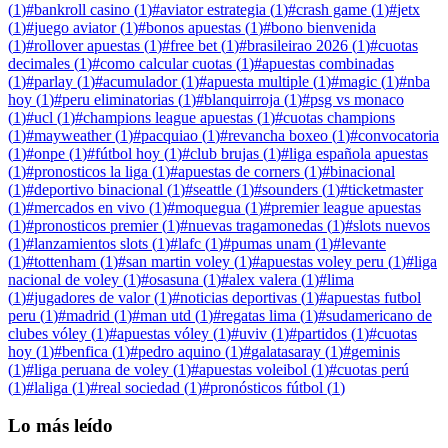
(
1
)
#
bankroll casino
(
1
)
#
aviator estrategia
(
1
)
#
crash game
(
1
)
#
jetx
(
1
)
#
juego aviator
(
1
)
#
bonos apuestas
(
1
)
#
bono bienvenida
(
1
)
#
rollover apuestas
(
1
)
#
free bet
(
1
)
#
brasileirao 2026
(
1
)
#
cuotas
decimales
(
1
)
#
como calcular cuotas
(
1
)
#
apuestas combinadas
(
1
)
#
parlay
(
1
)
#
acumulador
(
1
)
#
apuesta multiple
(
1
)
#
magic
(
1
)
#
nba
hoy
(
1
)
#
peru eliminatorias
(
1
)
#
blanquirroja
(
1
)
#
psg vs monaco
(
1
)
#
ucl
(
1
)
#
champions league apuestas
(
1
)
#
cuotas champions
(
1
)
#
mayweather
(
1
)
#
pacquiao
(
1
)
#
revancha boxeo
(
1
)
#
convocatoria
(
1
)
#
onpe
(
1
)
#
fútbol hoy
(
1
)
#
club brujas
(
1
)
#
liga española apuestas
(
1
)
#
pronosticos la liga
(
1
)
#
apuestas de corners
(
1
)
#
binacional
(
1
)
#
deportivo binacional
(
1
)
#
seattle
(
1
)
#
sounders
(
1
)
#
ticketmaster
(
1
)
#
mercados en vivo
(
1
)
#
moquegua
(
1
)
#
premier league apuestas
(
1
)
#
pronosticos premier
(
1
)
#
nuevas tragamonedas
(
1
)
#
slots nuevos
(
1
)
#
lanzamientos slots
(
1
)
#
lafc
(
1
)
#
pumas unam
(
1
)
#
levante
(
1
)
#
tottenham
(
1
)
#
san martin voley
(
1
)
#
apuestas voley peru
(
1
)
#
liga
nacional de voley
(
1
)
#
osasuna
(
1
)
#
alex valera
(
1
)
#
lima
(
1
)
#
jugadores de valor
(
1
)
#
noticias deportivas
(
1
)
#
apuestas futbol
peru
(
1
)
#
madrid
(
1
)
#
man utd
(
1
)
#
regatas lima
(
1
)
#
sudamericano de
clubes vóley
(
1
)
#
apuestas vóley
(
1
)
#
uviv
(
1
)
#
partidos
(
1
)
#
cuotas
hoy
(
1
)
#
benfica
(
1
)
#
pedro aquino
(
1
)
#
galatasaray
(
1
)
#
geminis
(
1
)
#
liga peruana de voley
(
1
)
#
apuestas voleibol
(
1
)
#
cuotas perú
(
1
)
#
laliga
(
1
)
#
real sociedad
(
1
)
#
pronósticos fútbol
(
1
)
Lo más leído