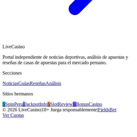
LiveCasino
Portal independiente de noticias deportivas, análisis de apuestas y
reseñas de casas de apuestas para el mercado peruano.
Secciones
Noticias
Guías
Reseñas
Análisis
Sitios hermanos
S
SpinPeru
J
JackpotInfo
S
SlotReview
B
BonusCasino
©
2026
LiveCasino
|
18+ Juega responsablemente
|
FieldsBet
Ver Cuotas