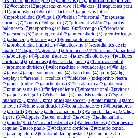
(
13
)
#
champions league
(
13
)
#
apuestas
(
12
)
#
pronósticos deportivos
(
12
)
#
ecuabet
(
12
)
#
apuestas en vivo
(
11
)
#
lakers
(
11
)
#
apuestas perú
(
11
)
#
pronóstico
(
9
)
#
análisis táctico
(
9
)
#
apuestas futbol
(
8
)
#
probabilidad
(
8
)
#
liga 1
(
8
)
#
bahia
(
7
)
#
historial
(
7
)
#
apuestas
corners
(
7
)
#
santos
(
7
)
#
liga mx
(
7
)
#
primera división
(
7
)
#
cuotas
baloncesto
(
7
)
#
deportivo garcilaso
(
6
)
#
flamengo
(
5
)
#
cienciano
(
5
)
#
corners
(
5
)
#
sporting cristal
(
5
)
#
universitario
(
5
)
#
premier league
(
5
)
#
alianza
(
5
)
#
fbc melgar
(
4
)
#
juan pablo ii college
(
4
)
#
probabilidad implícita
(
4
)
#
atletico-mg
(
4
)
#
estudiantes de rio
cuarto
(
4
)
#
tigre
(
4
)
#
gremio
(
4
)
#
fluminense
(
4
)
#
huracan
(
4
)
#
banfield
(
4
)
#
botafogo
(
4
)
#
patron historico
(
4
)
#
newells old boys
(
4
)
#
talleres
cordoba
(
4
)
#
palmeiras
(
4
)
#
vasco da gama
(
4
)
#
barracas central
(
4
)
#
primera division
(
4
)
#
slot machine
(
4
)
#
bundesliga
(
4
)
#
la liga
(
4
)
#
psg
(
4
)
#
copa sudamericana
(
4
)
#
barcelona
(
4
)
#
peru
(
4
)
#
liga
betplay
(
4
)
#
arsenal
(
4
)
#
celtics
(
4
)
#
fieldsbet
(
4
)
#
deportivo riestra
(
3
)
#
boca juniors
(
3
)
#
corinthians
(
3
)
#
fc cajamarca
(
3
)
#
platense
(
3
)
#
union santa fe
(
3
)
#
independiente
(
3
)
#
internacional
(
3
)
#
vitoria
(
3
)
#
apuestas liga 1
(
3
)
#
river plate
(
3
)
#
analisis tactico
(
3
)
#
sport
huancayo
(
3
)
#
mls
(
3
)
#
major league soccer
(
3
)
#
inter miami
(
3
)
#
am i
in love
(
3
)
#
shine soundtrack
(
3
)
#
copa libertadores
(
3
)
#
libertadores
(
3
)
#
futbol
(
3
)
#
nba
(
3
)
#
atletico nacional
(
3
)
#
apuestas la liga
(
3
)
#
liga
1 perú
(
3
)
#
clippers
(
3
)
#
real madrid
(
3
)
#
voley
(
3
)
#
alianza lima
(
3
)
#
bodø/glimt
(
3
)
#
manchester city
(
3
)
#
antecedentes
(
2
)
#
saques de
esquina
(
2
)
#
sao paulo
(
2
)
#
belgrano cordoba
(
2
)
#
rosario central
(
2
)
#
racing club
(
2
)
#
probabilidad apuestas
(
2
)
#
estudiantes l.p.