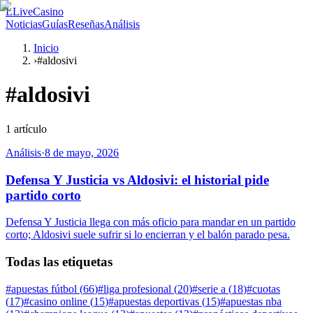
L
LiveCasino
Noticias
Guías
Reseñas
Análisis
Inicio
›
#aldosivi
#
aldosivi
1
artículo
Análisis
·
8 de mayo, 2026
Defensa Y Justicia vs Aldosivi: el historial pide
partido corto
Defensa Y Justicia llega con más oficio para mandar en un partido
corto; Aldosivi suele sufrir si lo encierran y el balón parado pesa.
Todas las etiquetas
#
apuestas fútbol
(
66
)
#
liga profesional
(
20
)
#
serie a
(
18
)
#
cuotas
(
17
)
#
casino online
(
15
)
#
apuestas deportivas
(
15
)
#
apuestas nba