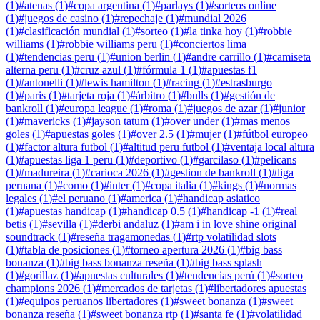
(
1
)
#
atenas
(
1
)
#
copa argentina
(
1
)
#
parlays
(
1
)
#
sorteos online
(
1
)
#
juegos de casino
(
1
)
#
repechaje
(
1
)
#
mundial 2026
(
1
)
#
clasificación mundial
(
1
)
#
sorteo
(
1
)
#
la tinka hoy
(
1
)
#
robbie
williams
(
1
)
#
robbie williams peru
(
1
)
#
conciertos lima
(
1
)
#
tendencias peru
(
1
)
#
union berlin
(
1
)
#
andre carrillo
(
1
)
#
camiseta
alterna peru
(
1
)
#
cruz azul
(
1
)
#
fórmula 1
(
1
)
#
apuestas f1
(
1
)
#
antonelli
(
1
)
#
lewis hamilton
(
1
)
#
racing
(
1
)
#
estrasburgo
(
1
)
#
paris
(
1
)
#
tarjeta roja
(
1
)
#
árbitro
(
1
)
#
bulls
(
1
)
#
gestión de
bankroll
(
1
)
#
europa league
(
1
)
#
roma
(
1
)
#
juegos de azar
(
1
)
#
junior
(
1
)
#
mavericks
(
1
)
#
jayson tatum
(
1
)
#
over under
(
1
)
#
mas menos
goles
(
1
)
#
apuestas goles
(
1
)
#
over 2.5
(
1
)
#
mujer
(
1
)
#
fútbol europeo
(
1
)
#
factor altura futbol
(
1
)
#
altitud peru futbol
(
1
)
#
ventaja local altura
(
1
)
#
apuestas liga 1 peru
(
1
)
#
deportivo
(
1
)
#
garcilaso
(
1
)
#
pelicans
(
1
)
#
madureira
(
1
)
#
carioca 2026
(
1
)
#
gestion de bankroll
(
1
)
#
liga
peruana
(
1
)
#
como
(
1
)
#
inter
(
1
)
#
copa italia
(
1
)
#
kings
(
1
)
#
normas
legales
(
1
)
#
el peruano
(
1
)
#
america
(
1
)
#
handicap asiatico
(
1
)
#
apuestas handicap
(
1
)
#
handicap 0.5
(
1
)
#
handicap -1
(
1
)
#
real
betis
(
1
)
#
sevilla
(
1
)
#
derbi andaluz
(
1
)
#
am i in love shine original
soundtrack
(
1
)
#
reseña tragamonedas
(
1
)
#
rtp volatilidad slots
(
1
)
#
tabla de posiciones
(
1
)
#
torneo apertura 2026
(
1
)
#
big bass
bonanza
(
1
)
#
big bass bonanza reseña
(
1
)
#
big bass splash
(
1
)
#
gorillaz
(
1
)
#
apuestas culturales
(
1
)
#
tendencias perú
(
1
)
#
sorteo
champions 2026
(
1
)
#
mercados de tarjetas
(
1
)
#
libertadores apuestas
(
1
)
#
equipos peruanos libertadores
(
1
)
#
sweet bonanza
(
1
)
#
sweet
bonanza reseña
(
1
)
#
sweet bonanza rtp
(
1
)
#
santa fe
(
1
)
#
volatilidad