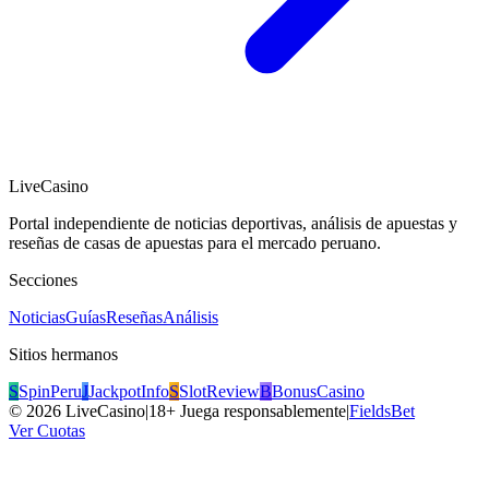
LiveCasino
Portal independiente de noticias deportivas, análisis de apuestas y
reseñas de casas de apuestas para el mercado peruano.
Secciones
Noticias
Guías
Reseñas
Análisis
Sitios hermanos
S
SpinPeru
J
JackpotInfo
S
SlotReview
B
BonusCasino
©
2026
LiveCasino
|
18+ Juega responsablemente
|
FieldsBet
Ver Cuotas