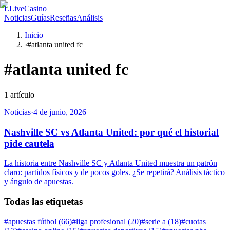
L
LiveCasino
Noticias
Guías
Reseñas
Análisis
Inicio
›
#atlanta united fc
#
atlanta united fc
1
artículo
Noticias
·
4 de junio, 2026
Nashville SC vs Atlanta United: por qué el historial
pide cautela
La historia entre Nashville SC y Atlanta United muestra un patrón
claro: partidos físicos y de pocos goles. ¿Se repetirá? Análisis táctico
y ángulo de apuestas.
Todas las etiquetas
#
apuestas fútbol
(
66
)
#
liga profesional
(
20
)
#
serie a
(
18
)
#
cuotas