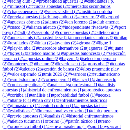
(
2
)
#
racing club
(
2
)
#
probabilidad apuestas
(
2
)
#
estudiantes l.p.
(
2
)
#
mirassol
(
2
)
#
cuotas apuestas
(
2
)
#
mercados secundarios
(
2
)
#
chapecoense-sc
(
2
)
#
velez sarsfield
(
2
)
#
instituto cordoba
(
2
)
#
previa apuestas
(
2
)
#
rb bragantino
(
2
)
#
cruzeiro
(
2
)
#
liverpool
(
2
)
#
apuestas córners
(
2
)
#
lanus
(
2
)
#
san lorenzo
(
2
)
#
club america
(
2
)
#
cusco
(
2
)
#
alianza atletico
(
2
)
#
independiente rivadavia
(
2
)
#
sport
boys
(
2
)
#
adt
(
2
)
#
sassuolo
(
2
)
#
corners apuestas
(
2
)
#
atletico grau
(
2
)
#
apuestas mls
(
2
)
#
nashville sc
(
2
)
#
comerciantes unidos
(
2
)
#
milan
(
2
)
#
resultados
(
2
)
#
tinka
(
2
)
#
juventus
(
2
)
#
girona
(
2
)
#
ligue 1
(
2
)
#
play-in nba
(
2
)
#
mercados alternativos
(
2
)
#
jaguares
(
2
)
#
tijuana
(
2
)
#
tigres
(
2
)
#
atletico madrid
(
2
)
#
apuestas baloncesto
(
2
)
#
selección
peruana
(
2
)
#
apuestas online
(
2
)
#
bayern
(
2
)
#
seleccion peruana
(
2
)
#
monterrey
(
2
)
#
betano
(
2
)
#
leverkusen
(
2
)
#
props nba
(
2
)
#
cuotas
fútbol
(
2
)
#
atletico
(
2
)
#
gestión de banca
(
2
)
#
slots pragmatic play
(
2
)
#
valor esperado
(
2
)
#
mls 2026
(
2
)
#
warriors
(
2
)
#
sudamericano
(
2
)
#
resultados uni
(
2
)
#
corners peru
(
1
)
#
tactica
(
1
)
#
gimnasia lp
(
1
)
#
cuotas argentinas
(
1
)
#
analisis liga profesional
(
1
)
#
analisis
apuestas
(
1
)
#
historial de enfrentamientos
(
1
)
#
pronóstico apuestas
(
1
)
#
coritiba
(
1
)
#
análisis
(
1
)
#
probabilidad futbol
(
1
)
#
necaxa
(
1
)
#
atlante fc
(
1
)
#
man city
(
1
)
#
enfrentamientos historicos
(
1
)
#
gimnasia m.
(
1
)
#
central cordoba
(
1
)
#
apuestas tácticas
(
1
)
#
estadisticas
(
1
)
#
internacional vs cruzeiro
(
1
)
#
club queretaro
(
1
)
#
previo apuestas
(
1
)
#
analisis
(
1
)
#
historial enfrentamientos
(
1
)
#
atletico tucuman
(
1
)
#
torino
(
1
)
#
patrón táctico
(
1
)
#
remo
(
1
)
#
pronóstico fútbol
(
1
)
#
serie a brasileirao
(
1
)
#
sport boys vs adt