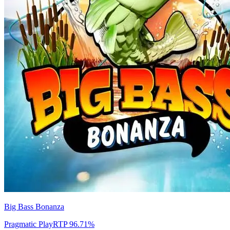
Big Bass Bonanza
Pragmatic Play
RTP
96.71
%