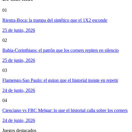
01
Riestra-Boca: la trampa del sintético que el 1X2 esconde
25 de junio, 2026
02
Bahia-Corinthians: el patrón que los corners repiten en silencio
25 de junio, 2026
03
Flamengo-Sao Paulo: el guion que el historial insiste en repetir
24 de junio, 2026
04
Cienciano vs FBC Melgar: lo que el historial calla sobre los corners
24 de junio, 2026
Juegos destacados