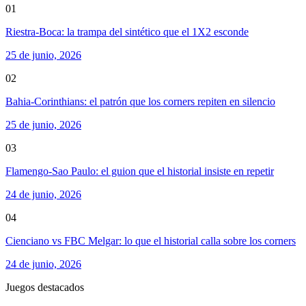
01
Riestra-Boca: la trampa del sintético que el 1X2 esconde
25 de junio, 2026
02
Bahia-Corinthians: el patrón que los corners repiten en silencio
25 de junio, 2026
03
Flamengo-Sao Paulo: el guion que el historial insiste en repetir
24 de junio, 2026
04
Cienciano vs FBC Melgar: lo que el historial calla sobre los corners
24 de junio, 2026
Juegos destacados