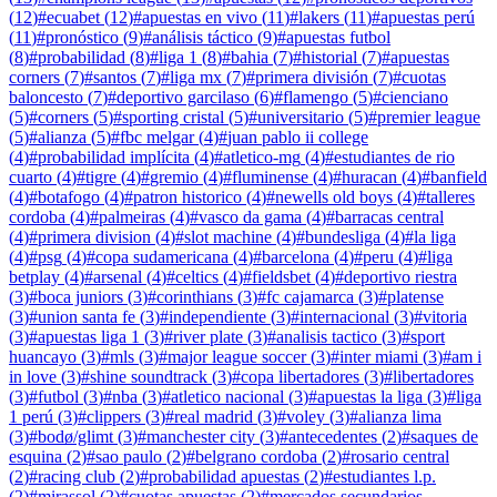
(
12
)
#
ecuabet
(
12
)
#
apuestas en vivo
(
11
)
#
lakers
(
11
)
#
apuestas perú
(
11
)
#
pronóstico
(
9
)
#
análisis táctico
(
9
)
#
apuestas futbol
(
8
)
#
probabilidad
(
8
)
#
liga 1
(
8
)
#
bahia
(
7
)
#
historial
(
7
)
#
apuestas
corners
(
7
)
#
santos
(
7
)
#
liga mx
(
7
)
#
primera división
(
7
)
#
cuotas
baloncesto
(
7
)
#
deportivo garcilaso
(
6
)
#
flamengo
(
5
)
#
cienciano
(
5
)
#
corners
(
5
)
#
sporting cristal
(
5
)
#
universitario
(
5
)
#
premier league
(
5
)
#
alianza
(
5
)
#
fbc melgar
(
4
)
#
juan pablo ii college
(
4
)
#
probabilidad implícita
(
4
)
#
atletico-mg
(
4
)
#
estudiantes de rio
cuarto
(
4
)
#
tigre
(
4
)
#
gremio
(
4
)
#
fluminense
(
4
)
#
huracan
(
4
)
#
banfield
(
4
)
#
botafogo
(
4
)
#
patron historico
(
4
)
#
newells old boys
(
4
)
#
talleres
cordoba
(
4
)
#
palmeiras
(
4
)
#
vasco da gama
(
4
)
#
barracas central
(
4
)
#
primera division
(
4
)
#
slot machine
(
4
)
#
bundesliga
(
4
)
#
la liga
(
4
)
#
psg
(
4
)
#
copa sudamericana
(
4
)
#
barcelona
(
4
)
#
peru
(
4
)
#
liga
betplay
(
4
)
#
arsenal
(
4
)
#
celtics
(
4
)
#
fieldsbet
(
4
)
#
deportivo riestra
(
3
)
#
boca juniors
(
3
)
#
corinthians
(
3
)
#
fc cajamarca
(
3
)
#
platense
(
3
)
#
union santa fe
(
3
)
#
independiente
(
3
)
#
internacional
(
3
)
#
vitoria
(
3
)
#
apuestas liga 1
(
3
)
#
river plate
(
3
)
#
analisis tactico
(
3
)
#
sport
huancayo
(
3
)
#
mls
(
3
)
#
major league soccer
(
3
)
#
inter miami
(
3
)
#
am i
in love
(
3
)
#
shine soundtrack
(
3
)
#
copa libertadores
(
3
)
#
libertadores
(
3
)
#
futbol
(
3
)
#
nba
(
3
)
#
atletico nacional
(
3
)
#
apuestas la liga
(
3
)
#
liga
1 perú
(
3
)
#
clippers
(
3
)
#
real madrid
(
3
)
#
voley
(
3
)
#
alianza lima
(
3
)
#
bodø/glimt
(
3
)
#
manchester city
(
3
)
#
antecedentes
(
2
)
#
saques de
esquina
(
2
)
#
sao paulo
(
2
)
#
belgrano cordoba
(
2
)
#
rosario central
(
2
)
#
racing club
(
2
)
#
probabilidad apuestas
(
2
)
#
estudiantes l.p.
(
2
)
#
mirassol
(
2
)
#
cuotas apuestas
(
2
)
#
mercados secundarios