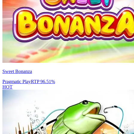
Sweet Bonanza
Pragmatic Play
RTP
96.51
%
HOT