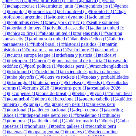
apuestas
(
1
)
#
previa pronóstico
(
1
)
#
utc cajamarca
(
1
)
#
valor
(
1
)
#
chapecoense
(
1
)
#
sarmiento junin
(
1
)
#
argentinos jrs
(
1
)
#
genoa
(
1
)
#
napoli
(
1
)
#
pronostico
(
1
)
#
cf montreal
(
1
)
#
toronto fc
(
1
)
#
liga
profesional argentina
(
1
)
#
houston dynamo
(
1
)
#
dc united
(
1
)
#
columbus crew
(
1
)
#
new york city fc
(
1
)
#
seattle sounders
(
1
)
#
portland timbers
(
1
)
#
rivalidad cascadia
(
1
)
#
atlanta united fc
(
1
)
#
chicago fire
(
1
)
#
atlanta united
(
1
)
#
tarjetas mls
(
1
)
#
sporting
kansas city
(
1
)
#
minnesota united
(
1
)
#
analisis táctico
(
1
)
#
atletico
paranaense
(
1
)
#
futbol brasil
(
1
)
#
historial partidos
(
1
)
#
patrón
histórico
(
1
)
#
u.n.a.m. - pumas
(
1
)
#
sc freiburg
(
1
)
#
aston villa
(
1
)
#
cuotas europa league
(
1
)
#
defensa y justicia
(
1
)
#
aldosivi
(
1
)
#
petroperu
(
1
)
#
perú
(
1
)
#
junta nacional de justicia
(
1
)
#
oswaldo
ordóñez
(
1
)
#
perú política
(
1
)
#
noticias perú
(
1
)
#
monchengladbach
(
1
)
#
dortmund
(
1
)
#
medellin
(
1
)
#
sociedade esportiva palmeiras
(
1
)
#
nba playoffs
(
1
)
#
lakers vs rockets
(
1
)
#
cuotas y probabilidades
(
1
)
#
domingo
(
1
)
#
lotería perú
(
1
)
#
chelsea
(
1
)
#
leeds
(
1
)
#
resultados
serums
(
1
)
#
serums 2026
(
1
)
#
serums peru
(
1
)
#
resultados 2026
(
1
)
#
jacuipense
(
1
)
#
copa do brasil
(
1
)
#
betis
(
1
)
#
lyon
(
1
)
#
miami heat
(
1
)
#
conmebol
(
1
)
#
hora del barcelona
(
1
)
#
puerto cabello
(
1
)
#
atlético
mineiro
(
1
)
#
granja
(
1
)
#
la granja vip peru
(
1
)
#
apuestas peru
(
1
)
#
nacional
(
1
)
#
atlético nacional
(
1
)
#
dep. cuenca
(
1
)
#
sporting
lisboa
(
1
)
#
independiente petrolero
(
1
)
#
brasileirao
(
1
)
#
thunder
(
1
)
#
toulouse
(
1
)
#
athletic club
(
1
)
#
atlético madrid
(
1
)
#
nets
(
1
)
#
nba
apuestas
(
1
)
#
honduras
(
1
)
#
pedro gallese
(
1
)
#
recambio peru
(
1
)
#
atenas
(
1
)
#
copa argentina
(
1
)
#
parlays
(
1
)
#
sorteos online