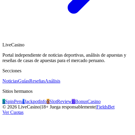
LiveCasino
Portal independiente de noticias deportivas, análisis de apuestas y
reseñas de casas de apuestas para el mercado peruano.
Secciones
Noticias
Guías
Reseñas
Análisis
Sitios hermanos
S
SpinPeru
J
JackpotInfo
S
SlotReview
B
BonusCasino
©
2026
LiveCasino
|
18+ Juega responsablemente
|
FieldsBet
Ver Cuotas