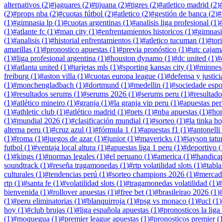
alternativos
(
2
)
#
jaguares
(
2
)
#
tijuana
(
2
)
#
tigres
(
2
)
#
atletico madrid
(
2
)
(
2
)
#
props nba
(
2
)
#
cuotas fútbol
(
2
)
#
atletico
(
2
)
#
gestión de banca
(
2
)
#
(
1
)
#
gimnasia lp
(
1
)
#
cuotas argentinas
(
1
)
#
analisis liga profesional
(
1
)
(
1
)
#
atlante fc
(
1
)
#
man city
(
1
)
#
enfrentamientos historicos
(
1
)
#
gimnasi
(
1
)
#
analisis
(
1
)
#
historial enfrentamientos
(
1
)
#
atletico tucuman
(
1
)
#
tor
amarillas
(
1
)
#
pronostico apuestas
(
1
)
#
previa pronóstico
(
1
)
#
utc cajam
(
1
)
#
liga profesional argentina
(
1
)
#
houston dynamo
(
1
)
#
dc united
(
1
)
#
(
1
)
#
atlanta united
(
1
)
#
tarjetas mls
(
1
)
#
sporting kansas city
(
1
)
#
minnes
freiburg
(
1
)
#
aston villa
(
1
)
#
cuotas europa league
(
1
)
#
defensa y justici
(
1
)
#
monchengladbach
(
1
)
#
dortmund
(
1
)
#
medellin
(
1
)
#
sociedade espo
(
1
)
#
resultados serums
(
1
)
#
serums 2026
(
1
)
#
serums peru
(
1
)
#
resultad
(
1
)
#
atlético mineiro
(
1
)
#
granja
(
1
)
#
la granja vip peru
(
1
)
#
apuestas pe
(
1
)
#
athletic club
(
1
)
#
atlético madrid
(
1
)
#
nets
(
1
)
#
nba apuestas
(
1
)
#
ho
(
1
)
#
mundial 2026
(
1
)
#
clasificación mundial
(
1
)
#
sorteo
(
1
)
#
la tinka h
alterna peru
(
1
)
#
cruz azul
(
1
)
#
fórmula 1
(
1
)
#
apuestas f1
(
1
)
#
antonelli
(
1
)
#
roma
(
1
)
#
juegos de azar
(
1
)
#
junior
(
1
)
#
mavericks
(
1
)
#
jayson tat
futbol
(
1
)
#
ventaja local altura
(
1
)
#
apuestas liga 1 peru
(
1
)
#
deportivo
(
(
1
)
#
kings
(
1
)
#
normas legales
(
1
)
#
el peruano
(
1
)
#
america
(
1
)
#
handicap
soundtrack
(
1
)
#
reseña tragamonedas
(
1
)
#
rtp volatilidad slots
(
1
)
#
tabl
culturales
(
1
)
#
tendencias perú
(
1
)
#
sorteo champions 2026
(
1
)
#
mercado
rtp
(
1
)
#
santa fe
(
1
)
#
volatilidad slots
(
1
)
#
tragamonedas volatilidad
(
1
)
#
bienvenida
(
1
)
#
rollover apuestas
(
1
)
#
free bet
(
1
)
#
brasileirao 2026
(
1
)
(
1
)
#
peru eliminatorias
(
1
)
#
blanquirroja
(
1
)
#
psg vs monaco
(
1
)
#
ucl
(
1
)
hoy
(
1
)
#
club brujas
(
1
)
#
liga española apuestas
(
1
)
#
pronosticos la liga
(
1
)
#
moquegua
(
1
)
#
premier league apuestas
(
1
)
#
pronosticos premier
(