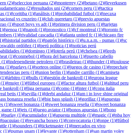
ern
(
2
)
#
seleccion peruana
(
2
)
#
monterrey
(
2
)
#
betano
(
2
)
#
leverkusen
sudamericano
(
2
)
#
resultados uni
(
2
)
#
corners peru
(
1
)
#
tactica
tas
(
1
)
#
coritiba
(
1
)
#
análisis
(
1
)
#
probabilidad futbol
(
1
)
#
necaxa
nacional vs cruzeiro
(
1
)
#
club queretaro
(
1
)
#
previo apuestas
irao
(
1
)
#
sport boys vs adt
(
1
)
#
primera division peru
(
1
)
#
tarjetas
1
)
#
genoa
(
1
)
#
napoli
(
1
)
#
pronostico
(
1
)
#
cf montreal
(
1
)
#
toronto fc
timbers
(
1
)
#
rivalidad cascadia
(
1
)
#
atlanta united fc
(
1
)
#
chicago fire
1
)
#
historial partidos
(
1
)
#
patrón histórico
(
1
)
#
u.n.a.m. - pumas
(
1
)
#
sc
oswaldo ordóñez
(
1
)
#
perú política
(
1
)
#
noticias perú
babilidades
(
1
)
#
domingo
(
1
)
#
lotería perú
(
1
)
#
chelsea
(
1
)
#
leeds
heat
(
1
)
#
conmebol
(
1
)
#
hora del barcelona
(
1
)
#
puerto cabello
a
(
1
)
#
independiente petrolero
(
1
)
#
brasileirao
(
1
)
#
thunder
(
1
)
#
toulouse
ina
(
1
)
#
parlays
(
1
)
#
sorteos online
(
1
)
#
juegos de casino
(
1
)
#
repechaje
#
tendencias peru
(
1
)
#
union berlin
(
1
)
#
andre carrillo
(
1
)
#
camiseta
(
1
)
#
árbitro
(
1
)
#
bulls
(
1
)
#
gestión de bankroll
(
1
)
#
europa league
(
1
)
#
mujer
(
1
)
#
fútbol europeo
(
1
)
#
factor altura futbol
(
1
)
#
altitud peru
e bankroll
(
1
)
#
liga peruana
(
1
)
#
como
(
1
)
#
inter
(
1
)
#
copa italia
real betis
(
1
)
#
sevilla
(
1
)
#
derbi andaluz
(
1
)
#
am i in love shine original
bass bonanza reseña
(
1
)
#
big bass splash
(
1
)
#
gorillaz
(
1
)
#
apuestas
es
(
1
)
#
sweet bonanza
(
1
)
#
sweet bonanza reseña
(
1
)
#
sweet bonanza
h game
(
1
)
#
jetx
(
1
)
#
juego aviator
(
1
)
#
bonos apuestas
(
1
)
#
bono
1
)
#
parlay
(
1
)
#
acumulador
(
1
)
#
apuesta multiple
(
1
)
#
magic
(
1
)
#
nba hoy
#
pacquiao
(
1
)
#
revancha boxeo
(
1
)
#
convocatoria
(
1
)
#
onpe
(
1
)
#
fútbol
attle
(
1
)
#
sounders
(
1
)
#
ticketmaster
(
1
)
#
mercados en vivo
fc
(
1
)
#
pumas unam
(
1
)
#
levante
(
1
)
#
tottenham
(
1
)
#
san martin voley