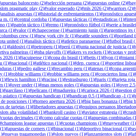
#
apuestas baloncesto
(
2
)
#
selección peruana
(
2
)
#
apuestas online
(
2
)
#
bay
slots pragmatic play
(
2
)
#
valor esperado
(
2
)
#
mls 2026
(
2
)
#
warriors
(
2
)
#
#
analisis apuestas
(
1
)
#
historial de enfrentamientos
(
1
)
#
pronóstico apues
a m.
(
1
)
#
central cordoba
(
1
)
#
apuestas tácticas
(
1
)
#
estadisticas
(
1
)
#
inter
ino
(
1
)
#
patrón táctico
(
1
)
#
remo
(
1
)
#
pronóstico fútbol
(
1
)
#
serie a brasile
arca
(
1
)
#
valor
(
1
)
#
chapecoense
(
1
)
#
sarmiento junin
(
1
)
#
argentinos jrs
(
columbus crew
(
1
)
#
new york city fc
(
1
)
#
seattle sounders
(
1
)
#
portland 
ota united
(
1
)
#
analisis táctico
(
1
)
#
atletico paranaense
(
1
)
#
futbol brasil
(
a
(
1
)
#
aldosivi
(
1
)
#
petroperu
(
1
)
#
perú
(
1
)
#
junta nacional de justicia
(
1
)
#
rtiva palmeiras
(
1
)
#
nba playoffs
(
1
)
#
lakers vs rockets
(
1
)
#
cuotas y pro
os 2026
(
1
)
#
jacuipense
(
1
)
#
copa do brasil
(
1
)
#
betis
(
1
)
#
lyon
(
1
)
#
miami 
ru
(
1
)
#
nacional
(
1
)
#
atlético nacional
(
1
)
#
dep. cuenca
(
1
)
#
sporting lisbo
nduras
(
1
)
#
pedro gallese
(
1
)
#
recambio peru
(
1
)
#
atenas
(
1
)
#
copa argent
oy
(
1
)
#
robbie williams
(
1
)
#
robbie williams peru
(
1
)
#
conciertos lima
(
1
)
(
1
)
#
lewis hamilton
(
1
)
#
racing
(
1
)
#
estrasburgo
(
1
)
#
paris
(
1
)
#
tarjeta roja
um
(
1
)
#
over under
(
1
)
#
mas menos goles
(
1
)
#
apuestas goles
(
1
)
#
over 2.5
1
)
#
garcilaso
(
1
)
#
pelicans
(
1
)
#
madureira
(
1
)
#
carioca 2026
(
1
)
#
gestion d
 asiatico
(
1
)
#
apuestas handicap
(
1
)
#
handicap 0.5
(
1
)
#
handicap -1
(
1
)
#
a de posiciones
(
1
)
#
torneo apertura 2026
(
1
)
#
big bass bonanza
(
1
)
#
big 
s de tarjetas
(
1
)
#
libertadores apuestas
(
1
)
#
equipos peruanos libertador
slots alta volatilidad
(
1
)
#
bankroll casino
(
1
)
#
aviator estrategia
(
1
)
#
cras
#
cuotas decimales
(
1
)
#
como calcular cuotas
(
1
)
#
apuestas combinadas
(
#
champions league apuestas
(
1
)
#
cuotas champions
(
1
)
#
mayweather
(
1
)
(
1
)
#
apuestas de corners
(
1
)
#
binacional
(
1
)
#
deportivo binacional
(
1
)
#
se
1
)
#
nuevas tragamonedas
(
1
)
#
slots nuevos
(
1
)
#
lanzamientos slots
(
1
)
#
la