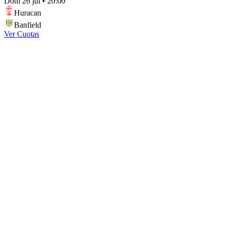
Dom 26 jul
•
20:00
Huracan
Banfield
Ver Cuotas