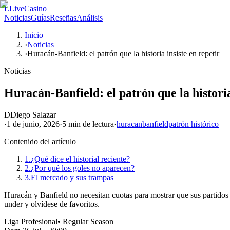
L
LiveCasino
Noticias
Guías
Reseñas
Análisis
Inicio
›
Noticias
›
Huracán-Banfield: el patrón que la historia insiste en repetir
Noticias
Huracán-Banfield: el patrón que la historia
D
Diego Salazar
·
1 de junio, 2026
·
5 min
de lectura
·
huracan
banfield
patrón histórico
Contenido del artículo
1.
¿Qué dice el historial reciente?
2.
¿Por qué los goles no aparecen?
3.
El mercado y sus trampas
Huracán y Banfield no necesitan cuotas para mostrar que sus partidos s
under y olvídese de favoritos.
Liga Profesional
•
Regular Season