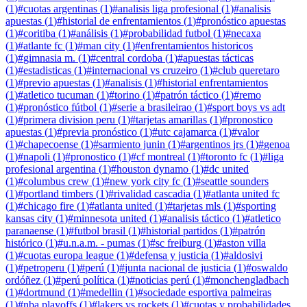
(
1
)
#
cuotas argentinas
(
1
)
#
analisis liga profesional
(
1
)
#
analisis
apuestas
(
1
)
#
historial de enfrentamientos
(
1
)
#
pronóstico apuestas
(
1
)
#
coritiba
(
1
)
#
análisis
(
1
)
#
probabilidad futbol
(
1
)
#
necaxa
(
1
)
#
atlante fc
(
1
)
#
man city
(
1
)
#
enfrentamientos historicos
(
1
)
#
gimnasia m.
(
1
)
#
central cordoba
(
1
)
#
apuestas tácticas
(
1
)
#
estadisticas
(
1
)
#
internacional vs cruzeiro
(
1
)
#
club queretaro
(
1
)
#
previo apuestas
(
1
)
#
analisis
(
1
)
#
historial enfrentamientos
(
1
)
#
atletico tucuman
(
1
)
#
torino
(
1
)
#
patrón táctico
(
1
)
#
remo
(
1
)
#
pronóstico fútbol
(
1
)
#
serie a brasileirao
(
1
)
#
sport boys vs adt
(
1
)
#
primera division peru
(
1
)
#
tarjetas amarillas
(
1
)
#
pronostico
apuestas
(
1
)
#
previa pronóstico
(
1
)
#
utc cajamarca
(
1
)
#
valor
(
1
)
#
chapecoense
(
1
)
#
sarmiento junin
(
1
)
#
argentinos jrs
(
1
)
#
genoa
(
1
)
#
napoli
(
1
)
#
pronostico
(
1
)
#
cf montreal
(
1
)
#
toronto fc
(
1
)
#
liga
profesional argentina
(
1
)
#
houston dynamo
(
1
)
#
dc united
(
1
)
#
columbus crew
(
1
)
#
new york city fc
(
1
)
#
seattle sounders
(
1
)
#
portland timbers
(
1
)
#
rivalidad cascadia
(
1
)
#
atlanta united fc
(
1
)
#
chicago fire
(
1
)
#
atlanta united
(
1
)
#
tarjetas mls
(
1
)
#
sporting
kansas city
(
1
)
#
minnesota united
(
1
)
#
analisis táctico
(
1
)
#
atletico
paranaense
(
1
)
#
futbol brasil
(
1
)
#
historial partidos
(
1
)
#
patrón
histórico
(
1
)
#
u.n.a.m. - pumas
(
1
)
#
sc freiburg
(
1
)
#
aston villa
(
1
)
#
cuotas europa league
(
1
)
#
defensa y justicia
(
1
)
#
aldosivi
(
1
)
#
petroperu
(
1
)
#
perú
(
1
)
#
junta nacional de justicia
(
1
)
#
oswaldo
ordóñez
(
1
)
#
perú política
(
1
)
#
noticias perú
(
1
)
#
monchengladbach
(
1
)
#
dortmund
(
1
)
#
medellin
(
1
)
#
sociedade esportiva palmeiras
(
1
)
#
nba playoffs
(
1
)
#
lakers vs rockets
(
1
)
#
cuotas y probabilidades