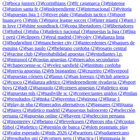
(
3
)
#
boca juniors
(
3
)
#
corinthians
(
3
)
#
fc cajamarca
(
3
)
#
platense
(
3
)
#
union santa fe
(
3
)
#
independiente
(
3
)
#
internacional
(
3
)
#
vitoria
(
3
)
#
apuestas liga 1
(
3
)
#
river plate
(
3
)
#
analisis tactico
(
3
)
#
sport
huancayo
(
3
)
#
mls
(
3
)
#
major league soccer
(
3
)
#
inter miami
(
3
)
#
am i
in love
(
3
)
#
shine soundtrack
(
3
)
#
copa libertadores
(
3
)
#
libertadores
(
3
)
#
futbol
(
3
)
#
nba
(
3
)
#
atletico nacional
(
3
)
#
apuestas la liga
(
3
)
#
liga
1 perú
(
3
)
#
clippers
(
3
)
#
real madrid
(
3
)
#
voley
(
3
)
#
alianza lima
(
3
)
#
bodø/glimt
(
3
)
#
manchester city
(
3
)
#
antecedentes
(
2
)
#
saques de
esquina
(
2
)
#
sao paulo
(
2
)
#
belgrano cordoba
(
2
)
#
rosario central
(
2
)
#
racing club
(
2
)
#
probabilidad apuestas
(
2
)
#
estudiantes l.p.
(
2
)
#
mirassol
(
2
)
#
cuotas apuestas
(
2
)
#
mercados secundarios
(
2
)
#
chapecoense-sc
(
2
)
#
velez sarsfield
(
2
)
#
instituto cordoba
(
2
)
#
previa apuestas
(
2
)
#
rb bragantino
(
2
)
#
cruzeiro
(
2
)
#
liverpool
(
2
)
#
apuestas córners
(
2
)
#
lanus
(
2
)
#
san lorenzo
(
2
)
#
club america
(
2
)
#
cusco
(
2
)
#
alianza atletico
(
2
)
#
independiente rivadavia
(
2
)
#
sport
boys
(
2
)
#
adt
(
2
)
#
sassuolo
(
2
)
#
corners apuestas
(
2
)
#
atletico grau
(
2
)
#
apuestas mls
(
2
)
#
nashville sc
(
2
)
#
comerciantes unidos
(
2
)
#
milan
(
2
)
#
resultados
(
2
)
#
tinka
(
2
)
#
juventus
(
2
)
#
girona
(
2
)
#
ligue 1
(
2
)
#
play-in nba
(
2
)
#
mercados alternativos
(
2
)
#
jaguares
(
2
)
#
tijuana
(
2
)
#
tigres
(
2
)
#
atletico madrid
(
2
)
#
apuestas baloncesto
(
2
)
#
selección
peruana
(
2
)
#
apuestas online
(
2
)
#
bayern
(
2
)
#
seleccion peruana
(
2
)
#
monterrey
(
2
)
#
betano
(
2
)
#
leverkusen
(
2
)
#
props nba
(
2
)
#
cuotas
fútbol
(
2
)
#
atletico
(
2
)
#
gestión de banca
(
2
)
#
slots pragmatic play
(
2
)
#
valor esperado
(
2
)
#
mls 2026
(
2
)
#
warriors
(
2
)
#
sudamericano
(
2
)
#
resultados uni
(
2
)
#
corners peru
(
1
)
#
tactica
(
1
)
#
gimnasia lp