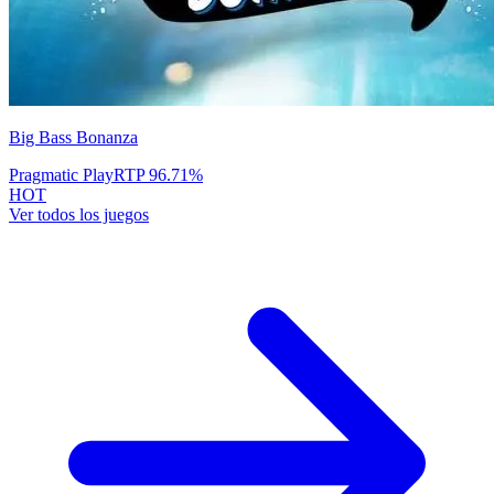
Big Bass Bonanza
Pragmatic Play
RTP
96.71
%
HOT
Ver todos los juegos