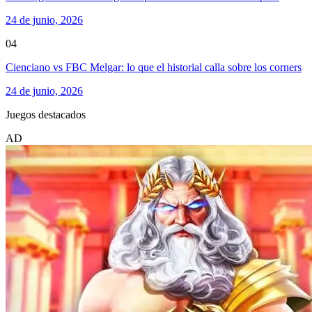
24 de junio, 2026
04
Cienciano vs FBC Melgar: lo que el historial calla sobre los corners
24 de junio, 2026
Juegos destacados
AD