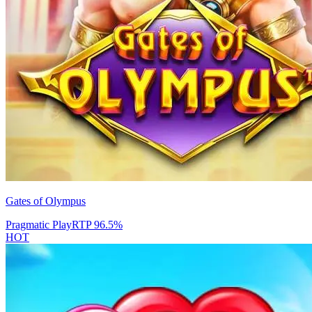
Gates of Olympus
Pragmatic Play
RTP
96.5
%
HOT