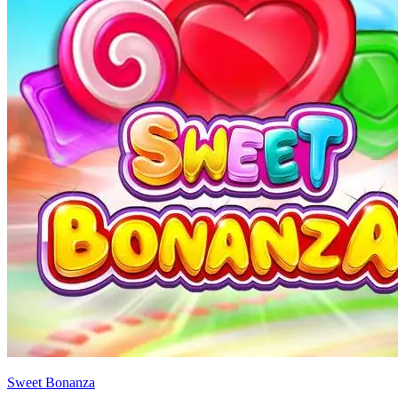
Sweet Bonanza