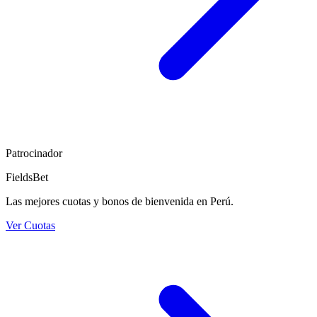
Patrocinador
FieldsBet
Las mejores cuotas y bonos de bienvenida en Perú.
Ver Cuotas