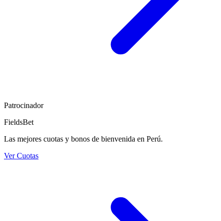
Patrocinador
FieldsBet
Las mejores cuotas y bonos de bienvenida en Perú.
Ver Cuotas