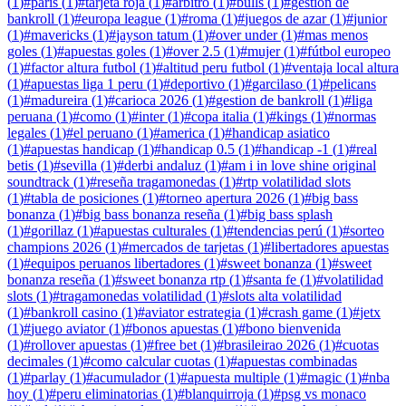
(
1
)
#
paris
(
1
)
#
tarjeta roja
(
1
)
#
árbitro
(
1
)
#
bulls
(
1
)
#
gestión de
bankroll
(
1
)
#
europa league
(
1
)
#
roma
(
1
)
#
juegos de azar
(
1
)
#
junior
(
1
)
#
mavericks
(
1
)
#
jayson tatum
(
1
)
#
over under
(
1
)
#
mas menos
goles
(
1
)
#
apuestas goles
(
1
)
#
over 2.5
(
1
)
#
mujer
(
1
)
#
fútbol europeo
(
1
)
#
factor altura futbol
(
1
)
#
altitud peru futbol
(
1
)
#
ventaja local altura
(
1
)
#
apuestas liga 1 peru
(
1
)
#
deportivo
(
1
)
#
garcilaso
(
1
)
#
pelicans
(
1
)
#
madureira
(
1
)
#
carioca 2026
(
1
)
#
gestion de bankroll
(
1
)
#
liga
peruana
(
1
)
#
como
(
1
)
#
inter
(
1
)
#
copa italia
(
1
)
#
kings
(
1
)
#
normas
legales
(
1
)
#
el peruano
(
1
)
#
america
(
1
)
#
handicap asiatico
(
1
)
#
apuestas handicap
(
1
)
#
handicap 0.5
(
1
)
#
handicap -1
(
1
)
#
real
betis
(
1
)
#
sevilla
(
1
)
#
derbi andaluz
(
1
)
#
am i in love shine original
soundtrack
(
1
)
#
reseña tragamonedas
(
1
)
#
rtp volatilidad slots
(
1
)
#
tabla de posiciones
(
1
)
#
torneo apertura 2026
(
1
)
#
big bass
bonanza
(
1
)
#
big bass bonanza reseña
(
1
)
#
big bass splash
(
1
)
#
gorillaz
(
1
)
#
apuestas culturales
(
1
)
#
tendencias perú
(
1
)
#
sorteo
champions 2026
(
1
)
#
mercados de tarjetas
(
1
)
#
libertadores apuestas
(
1
)
#
equipos peruanos libertadores
(
1
)
#
sweet bonanza
(
1
)
#
sweet
bonanza reseña
(
1
)
#
sweet bonanza rtp
(
1
)
#
santa fe
(
1
)
#
volatilidad
slots
(
1
)
#
tragamonedas volatilidad
(
1
)
#
slots alta volatilidad
(
1
)
#
bankroll casino
(
1
)
#
aviator estrategia
(
1
)
#
crash game
(
1
)
#
jetx
(
1
)
#
juego aviator
(
1
)
#
bonos apuestas
(
1
)
#
bono bienvenida
(
1
)
#
rollover apuestas
(
1
)
#
free bet
(
1
)
#
brasileirao 2026
(
1
)
#
cuotas
decimales
(
1
)
#
como calcular cuotas
(
1
)
#
apuestas combinadas
(
1
)
#
parlay
(
1
)
#
acumulador
(
1
)
#
apuesta multiple
(
1
)
#
magic
(
1
)
#
nba
hoy
(
1
)
#
peru eliminatorias
(
1
)
#
blanquirroja
(
1
)
#
psg vs monaco