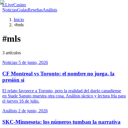
L
LiveCasino
Noticias
Guías
Reseñas
Análisis
Inicio
›
#mls
#
mls
3
artículos
Noticias
·
5 de junio, 2026
CF Montreal vs Toronto: el nombre no juega, la
presión sí
El relato favorece a Toronto, pero la realidad del duelo canadiense
en Stade Saputo muestra otra cosa. Análisis táctico y lectura fría para
el jueves 16 de julio.
Análisis
·
2 de junio, 2026
SKC-Minnesota: los números tumban la narrativa