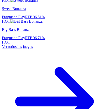
HOT
Sweet Bonanza
Pragmatic Play
RTP
96.51
%
HOT
Big Bass Bonanza
Pragmatic Play
RTP
96.71
%
HOT
Ver todos los juegos