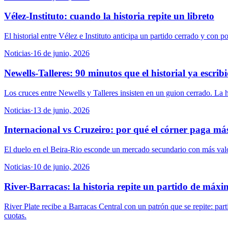
Vélez-Instituto: cuando la historia repite un libreto
El historial entre Vélez e Instituto anticipa un partido cerrado y con 
Noticias
·
16 de junio, 2026
Newells-Talleres: 90 minutos que el historial ya escrib
Los cruces entre Newells y Talleres insisten en un guion cerrado. La h
Noticias
·
13 de junio, 2026
Internacional vs Cruzeiro: por qué el córner paga má
El duelo en el Beira-Rio esconde un mercado secundario con más valor 
Noticias
·
10 de junio, 2026
River-Barracas: la historia repite un partido de máxi
River Plate recibe a Barracas Central con un patrón que se repite: par
cuotas.