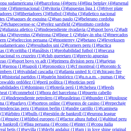
copa sudamericana
(
4
)
#
barcelona
(
4
)
#
peru
(
4
)
#
liga betplay
(
4
)
#
arsenal
ente
(
3
)
#
internacional
(
3
)
#
vitoria
(
3
)
#
apuestas liga 1
(
3
)
#
river plate
tadores
(
3
)
#
libertadores
(
3
)
#
futbol
(
3
)
#
nba
(
3
)
#
atletico nacional
tes
(
2
)
#
saques de esquina
(
2
)
#
sao paulo
(
2
)
#
belgrano cordoba
(
2
)
#
chapecoense-sc
(
2
)
#
velez sarsfield
(
2
)
#
instituto cordoba
2
)
#
alianza atletico
(
2
)
#
independiente rivadavia
(
2
)
#
sport boys
(
2
)
#
adt
inka
(
2
)
#
juventus
(
2
)
#
girona
(
2
)
#
ligue 1
(
2
)
#
play-in nba
(
2
)
#
mercados
ern
(
2
)
#
seleccion peruana
(
2
)
#
monterrey
(
2
)
#
betano
(
2
)
#
leverkusen
sudamericano
(
2
)
#
resultados uni
(
2
)
#
corners peru
(
1
)
#
tactica
tas
(
1
)
#
coritiba
(
1
)
#
análisis
(
1
)
#
probabilidad futbol
(
1
)
#
necaxa
nacional vs cruzeiro
(
1
)
#
club queretaro
(
1
)
#
previo apuestas
irao
(
1
)
#
sport boys vs adt
(
1
)
#
primera division peru
(
1
)
#
tarjetas
1
)
#
genoa
(
1
)
#
napoli
(
1
)
#
pronostico
(
1
)
#
cf montreal
(
1
)
#
toronto fc
timbers
(
1
)
#
rivalidad cascadia
(
1
)
#
atlanta united fc
(
1
)
#
chicago fire
1
)
#
historial partidos
(
1
)
#
patrón histórico
(
1
)
#
u.n.a.m. - pumas
(
1
)
#
sc
oswaldo ordóñez
(
1
)
#
perú política
(
1
)
#
noticias perú
babilidades
(
1
)
#
domingo
(
1
)
#
lotería perú
(
1
)
#
chelsea
(
1
)
#
leeds
heat
(
1
)
#
conmebol
(
1
)
#
hora del barcelona
(
1
)
#
puerto cabello
a
(
1
)
#
independiente petrolero
(
1
)
#
brasileirao
(
1
)
#
thunder
(
1
)
#
toulouse
ina
(
1
)
#
parlays
(
1
)
#
sorteos online
(
1
)
#
juegos de casino
(
1
)
#
repechaje
#
tendencias peru
(
1
)
#
union berlin
(
1
)
#
andre carrillo
(
1
)
#
camiseta
(
1
)
#
árbitro
(
1
)
#
bulls
(
1
)
#
gestión de bankroll
(
1
)
#
europa league
(
1
)
#
mujer
(
1
)
#
fútbol europeo
(
1
)
#
factor altura futbol
(
1
)
#
altitud peru
e bankroll
(
1
)
#
liga peruana
(
1
)
#
como
(
1
)
#
inter
(
1
)
#
copa italia
real betis
(
1
)
#
sevilla
(
1
)
#
derbi andaluz
(
1
)
#
am i in love shine original