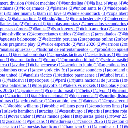
imera division
(
4
)
#
slot machine
(
4
)
#
bundesliga
(
4
)
#
la liga
(
4
)
#
psg
(
4
)
#
inthians
(
3
)
#
fc cajamarca
(
3
)
#
platense
(
3
)
#
union santa fe
(
3
)
#
independi
er
(
3
)
#
inter miami
(
3
)
#
am i in love
(
3
)
#
shine soundtrack
(
3
)
#
copa liber
oley
(
3
)
#
alianza lima
(
3
)
#
bodø/glimt
(
3
)
#
manchester city
(
3
)
#
anteceden
diantes l.p.
(
2
)
#
mirassol
(
2
)
#
cuotas apuestas
(
2
)
#
mercados secundarios
puestas córners
(
2
)
#
lanus
(
2
)
#
san lorenzo
(
2
)
#
club america
(
2
)
#
cusco
(
2
)
#
nashville sc
(
2
)
#
comerciantes unidos
(
2
)
#
milan
(
2
)
#
resultados
(
2
)
#
t
#
apuestas baloncesto
(
2
)
#
selección peruana
(
2
)
#
apuestas online
(
2
)
#
bay
slots pragmatic play
(
2
)
#
valor esperado
(
2
)
#
mls 2026
(
2
)
#
warriors
(
2
)
#
#
analisis apuestas
(
1
)
#
historial de enfrentamientos
(
1
)
#
pronóstico apues
a m.
(
1
)
#
central cordoba
(
1
)
#
apuestas tácticas
(
1
)
#
estadisticas
(
1
)
#
inter
ino
(
1
)
#
patrón táctico
(
1
)
#
remo
(
1
)
#
pronóstico fútbol
(
1
)
#
serie a brasile
arca
(
1
)
#
valor
(
1
)
#
chapecoense
(
1
)
#
sarmiento junin
(
1
)
#
argentinos jrs
(
columbus crew
(
1
)
#
new york city fc
(
1
)
#
seattle sounders
(
1
)
#
portland 
ota united
(
1
)
#
analisis táctico
(
1
)
#
atletico paranaense
(
1
)
#
futbol brasil
(
a
(
1
)
#
aldosivi
(
1
)
#
petroperu
(
1
)
#
perú
(
1
)
#
junta nacional de justicia
(
1
)
#
rtiva palmeiras
(
1
)
#
nba playoffs
(
1
)
#
lakers vs rockets
(
1
)
#
cuotas y pro
os 2026
(
1
)
#
jacuipense
(
1
)
#
copa do brasil
(
1
)
#
betis
(
1
)
#
lyon
(
1
)
#
miami 
ru
(
1
)
#
nacional
(
1
)
#
atlético nacional
(
1
)
#
dep. cuenca
(
1
)
#
sporting lisbo
nduras
(
1
)
#
pedro gallese
(
1
)
#
recambio peru
(
1
)
#
atenas
(
1
)
#
copa argent
oy
(
1
)
#
robbie williams
(
1
)
#
robbie williams peru
(
1
)
#
conciertos lima
(
1
)
(
1
)
#
lewis hamilton
(
1
)
#
racing
(
1
)
#
estrasburgo
(
1
)
#
paris
(
1
)
#
tarjeta roja
um
(
1
)
#
over under
(
1
)
#
mas menos goles
(
1
)
#
apuestas goles
(
1
)
#
over 2.5
1
)
#
garcilaso
(
1
)
#
pelicans
(
1
)
#
madureira
(
1
)
#
carioca 2026
(
1
)
#
gestion d
 asiatico
(
1
)
#
apuestas handicap
(
1
)
#
handicap 0.5
(
1
)
#
handicap -1
(
1
)
#