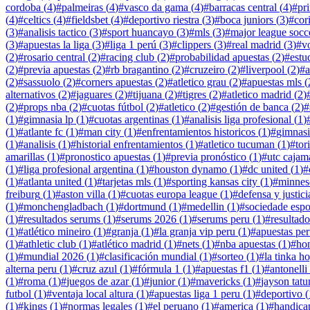
cordoba
(
4
)
#
palmeiras
(
4
)
#
vasco da gama
(
4
)
#
barracas central
(
4
)
#
pr
(
4
)
#
celtics
(
4
)
#
fieldsbet
(
4
)
#
deportivo riestra
(
3
)
#
boca juniors
(
3
)
#
cor
(
3
)
#
analisis tactico
(
3
)
#
sport huancayo
(
3
)
#
mls
(
3
)
#
major league socc
(
3
)
#
apuestas la liga
(
3
)
#
liga 1 perú
(
3
)
#
clippers
(
3
)
#
real madrid
(
3
)
#
v
(
2
)
#
rosario central
(
2
)
#
racing club
(
2
)
#
probabilidad apuestas
(
2
)
#
estu
(
2
)
#
previa apuestas
(
2
)
#
rb bragantino
(
2
)
#
cruzeiro
(
2
)
#
liverpool
(
2
)
#
a
(
2
)
#
sassuolo
(
2
)
#
corners apuestas
(
2
)
#
atletico grau
(
2
)
#
apuestas mls
(
alternativos
(
2
)
#
jaguares
(
2
)
#
tijuana
(
2
)
#
tigres
(
2
)
#
atletico madrid
(
2
)
(
2
)
#
props nba
(
2
)
#
cuotas fútbol
(
2
)
#
atletico
(
2
)
#
gestión de banca
(
2
)
#
(
1
)
#
gimnasia lp
(
1
)
#
cuotas argentinas
(
1
)
#
analisis liga profesional
(
1
)
(
1
)
#
atlante fc
(
1
)
#
man city
(
1
)
#
enfrentamientos historicos
(
1
)
#
gimnasi
(
1
)
#
analisis
(
1
)
#
historial enfrentamientos
(
1
)
#
atletico tucuman
(
1
)
#
tor
amarillas
(
1
)
#
pronostico apuestas
(
1
)
#
previa pronóstico
(
1
)
#
utc cajam
(
1
)
#
liga profesional argentina
(
1
)
#
houston dynamo
(
1
)
#
dc united
(
1
)
#
(
1
)
#
atlanta united
(
1
)
#
tarjetas mls
(
1
)
#
sporting kansas city
(
1
)
#
minnes
freiburg
(
1
)
#
aston villa
(
1
)
#
cuotas europa league
(
1
)
#
defensa y justici
(
1
)
#
monchengladbach
(
1
)
#
dortmund
(
1
)
#
medellin
(
1
)
#
sociedade espo
(
1
)
#
resultados serums
(
1
)
#
serums 2026
(
1
)
#
serums peru
(
1
)
#
resultad
(
1
)
#
atlético mineiro
(
1
)
#
granja
(
1
)
#
la granja vip peru
(
1
)
#
apuestas pe
(
1
)
#
athletic club
(
1
)
#
atlético madrid
(
1
)
#
nets
(
1
)
#
nba apuestas
(
1
)
#
ho
(
1
)
#
mundial 2026
(
1
)
#
clasificación mundial
(
1
)
#
sorteo
(
1
)
#
la tinka h
alterna peru
(
1
)
#
cruz azul
(
1
)
#
fórmula 1
(
1
)
#
apuestas f1
(
1
)
#
antonelli
(
1
)
#
roma
(
1
)
#
juegos de azar
(
1
)
#
junior
(
1
)
#
mavericks
(
1
)
#
jayson tat
futbol
(
1
)
#
ventaja local altura
(
1
)
#
apuestas liga 1 peru
(
1
)
#
deportivo
(
(
1
)
#
kings
(
1
)
#
normas legales
(
1
)
#
el peruano
(
1
)
#
america
(
1
)
#
handicap