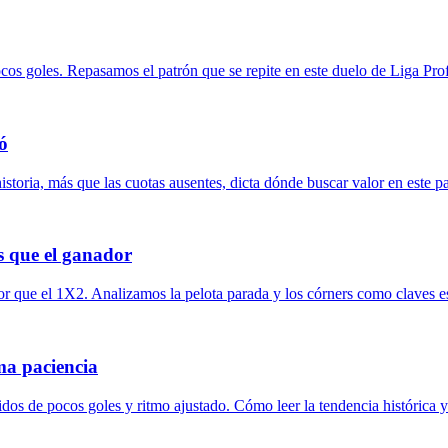
pocos goles. Repasamos el patrón que se repite en este duelo de Liga Pro
ió
istoria, más que las cuotas ausentes, dicta dónde buscar valor en este p
s que el ganador
que el 1X2. Analizamos la pelota parada y los córners como claves estr
ma paciencia
tidos de pocos goles y ritmo ajustado. Cómo leer la tendencia histórica y