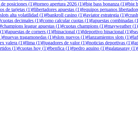
a de posiciones
(
1
)
#
torneo apertura 2026
(
1
)
#
big bass bonanza
(
1
)
#
big 
s de tarjetas
(
1
)
#
libertadores apuestas
(
1
)
#
equipos peruanos libertador
slots alta volatilidad
(
1
)
#
bankroll casino
(
1
)
#
aviator estrategia
(
1
)
#
cras
#
cuotas decimales
(
1
)
#
como calcular cuotas
(
1
)
#
apuestas combinadas
(
#
champions league apuestas
(
1
)
#
cuotas champions
(
1
)
#
mayweather
(
1
)
(
1
)
#
apuestas de corners
(
1
)
#
binacional
(
1
)
#
deportivo binacional
(
1
)
#
se
1
)
#
nuevas tragamonedas
(
1
)
#
slots nuevos
(
1
)
#
lanzamientos slots
(
1
)
#
la
lex valera
(
1
)
#
lima
(
1
)
#
jugadores de valor
(
1
)
#
noticias deportivas
(
1
)
#
a
rtidos
(
1
)
#
cuotas hoy
(
1
)
#
benfica
(
1
)
#
pedro aquino
(
1
)
#
galatasaray
(
1
)