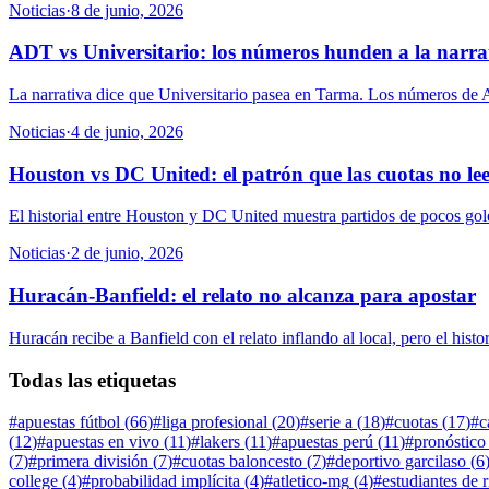
Noticias
·
8 de junio, 2026
ADT vs Universitario: los números hunden a la narra
La narrativa dice que Universitario pasea en Tarma. Los números de ADT
Noticias
·
4 de junio, 2026
Houston vs DC United: el patrón que las cuotas no le
El historial entre Houston y DC United muestra partidos de pocos goles 
Noticias
·
2 de junio, 2026
Huracán-Banfield: el relato no alcanza para apostar
Huracán recibe a Banfield con el relato inflando al local, pero el histor
Todas las etiquetas
#
apuestas fútbol
(
66
)
#
liga profesional
(
20
)
#
serie a
(
18
)
#
cuotas
(
17
)
#
c
(
12
)
#
apuestas en vivo
(
11
)
#
lakers
(
11
)
#
apuestas perú
(
11
)
#
pronóstico
(
7
)
#
primera división
(
7
)
#
cuotas baloncesto
(
7
)
#
deportivo garcilaso
(
6
college
(
4
)
#
probabilidad implícita
(
4
)
#
atletico-mg
(
4
)
#
estudiantes de r