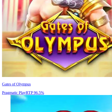
Gates of Olympus
Pragmatic Play
RTP
96.5
%