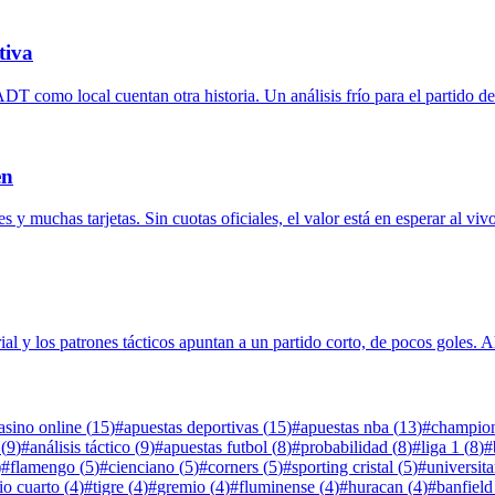
tiva
 como local cuentan otra historia. Un análisis frío para el partido del
en
y muchas tarjetas. Sin cuotas oficiales, el valor está en esperar al viv
ial y los patrones tácticos apuntan a un partido corto, de pocos goles. Ah
asino online
(
15
)
#
apuestas deportivas
(
15
)
#
apuestas nba
(
13
)
#
champion
(
9
)
#
análisis táctico
(
9
)
#
apuestas futbol
(
8
)
#
probabilidad
(
8
)
#
liga 1
(
8
)
#
)
#
flamengo
(
5
)
#
cienciano
(
5
)
#
corners
(
5
)
#
sporting cristal
(
5
)
#
universita
io cuarto
(
4
)
#
tigre
(
4
)
#
gremio
(
4
)
#
fluminense
(
4
)
#
huracan
(
4
)
#
banfield