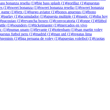
bass bonanza reseña
(
1
)
#
big bass splash
(
1
)
#
gorillaz
(
1
)
#
apuestas
es
(
1
)
#
sweet bonanza
(
1
)
#
sweet bonanza reseña
(
1
)
#
sweet bonanza
h game
(
1
)
#
jetx
(
1
)
#
juego aviator
(
1
)
#
bonos apuestas
(
1
)
#
bono
1
)
#
parlay
(
1
)
#
acumulador
(
1
)
#
apuesta multiple
(
1
)
#
magic
(
1
)
#
nba hoy
#
pacquiao
(
1
)
#
revancha boxeo
(
1
)
#
convocatoria
(
1
)
#
onpe
(
1
)
#
fútbol
attle
(
1
)
#
sounders
(
1
)
#
ticketmaster
(
1
)
#
mercados en vivo
fc
(
1
)
#
pumas unam
(
1
)
#
levante
(
1
)
#
tottenham
(
1
)
#
san martin voley
puestas futbol peru
(
1
)
#
madrid
(
1
)
#
man utd
(
1
)
#
regatas lima
#
geminis
(
1
)
#
liga peruana de voley
(
1
)
#
apuestas voleibol
(
1
)
#
cuotas