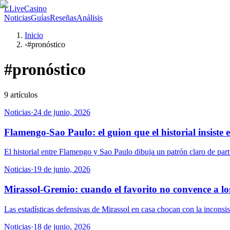
L
LiveCasino
Noticias
Guías
Reseñas
Análisis
Inicio
›
#pronóstico
#
pronóstico
9
artículos
Noticias
·
24 de junio, 2026
Flamengo-Sao Paulo: el guion que el historial insiste e
El historial entre Flamengo y Sao Paulo dibuja un patrón claro de parti
Noticias
·
19 de junio, 2026
Mirassol-Gremio: cuando el favorito no convence a l
Las estadísticas defensivas de Mirassol en casa chocan con la inconsis
Noticias
·
18 de junio, 2026