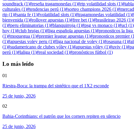
soundtrack
(
1
)
#
reseña tragamonedas
(
1
)
#
rtp volatilidad slots
(
1
)
#
tabl
culturales
(
1
)
#
tendencias perú
(
1
)
#
sorteo champions 2026
(
1
)
#
mercado
rtp
(
1
)
#
santa fe
(
1
)
#
volatilidad slots
(
1
)
#
tragamonedas volatilidad
(
1
)
#
bienvenida
(
1
)
#
rollover apuestas
(
1
)
#
free bet
(
1
)
#
brasileirao 2026
(
1
)
(
1
)
#
peru eliminatorias
(
1
)
#
blanquirroja
(
1
)
#
psg vs monaco
(
1
)
#
ucl
(
1
)
hoy
(
1
)
#
club brujas
(
1
)
#
liga española apuestas
(
1
)
#
pronosticos la liga
(
1
)
#
moquegua
(
1
)
#
premier league apuestas
(
1
)
#
pronosticos premier
(
(
1
)
#
apuestas voley peru
(
1
)
#
liga nacional de voley
(
1
)
#
osasuna
(
1
)
#
a
(
1
)
#
sudamericano de clubes vóley
(
1
)
#
apuestas vóley
(
1
)
#
uviv
(
1
)
#
pa
perú
(
1
)
#
laliga
(
1
)
#
real sociedad
(
1
)
#
pronósticos fútbol
(
1
)
Lo más leído
01
Riestra-Boca: la trampa del sintético que el 1X2 esconde
25 de junio, 2026
02
Bahia-Corinthians: el patrón que los corners repiten en silencio
25 de junio, 2026