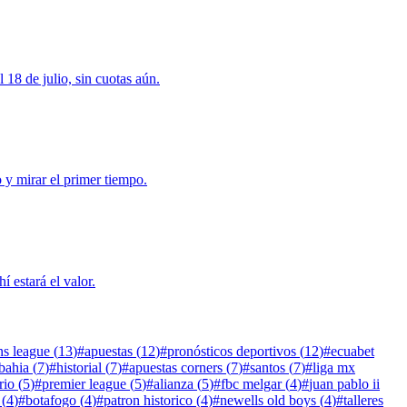
 18 de julio, sin cuotas aún.
o y mirar el primer tiempo.
í estará el valor.
s league
(
13
)
#
apuestas
(
12
)
#
pronósticos deportivos
(
12
)
#
ecuabet
bahia
(
7
)
#
historial
(
7
)
#
apuestas corners
(
7
)
#
santos
(
7
)
#
liga mx
rio
(
5
)
#
premier league
(
5
)
#
alianza
(
5
)
#
fbc melgar
(
4
)
#
juan pablo ii
(
4
)
#
botafogo
(
4
)
#
patron historico
(
4
)
#
newells old boys
(
4
)
#
talleres