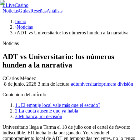
L
LiveCasino
Noticias
Guías
Reseñas
Análisis
Inicio
›
Noticias
›
ADT vs Universitario: los números hunden a la narrativa
Noticias
ADT vs Universitario: los números
hunden a la narrativa
C
Carlos Méndez
·
8 de junio, 2026
·
3 min
de lectura
·
adt
universitario
primera división
Contenido del artículo
1.
¿El empuje local vale más que el escudo?
2.
La cuota ausente que ya habla
3.
Mi banca, mi decisión
Universitario llega a Tarma el 18 de julio con el cartel de favorito
indiscutible. El hincha lo da por ganado. Yo, viendo el
comportamiento local de ADT en temporadas recientes, no lo tengo