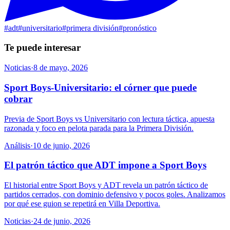
#
adt
#
universitario
#
primera división
#
pronóstico
Te puede interesar
Noticias
·
8 de mayo, 2026
Sport Boys-Universitario: el córner que puede
cobrar
Previa de Sport Boys vs Universitario con lectura táctica, apuesta
razonada y foco en pelota parada para la Primera División.
Análisis
·
10 de junio, 2026
El patrón táctico que ADT impone a Sport Boys
El historial entre Sport Boys y ADT revela un patrón táctico de
partidos cerrados, con dominio defensivo y pocos goles. Analizamos
por qué ese guion se repetirá en Villa Deportiva.
Noticias
·
24 de junio, 2026