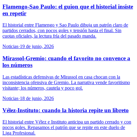
Flamengo-Sao Paulo: el guion que el historial insiste
en repetir
El historial entre Flamengo y Sao Paulo dibuja un patrón claro de
partidos cerrados, con pocos goles y tensión hasta el final. Sin
cuotas oficiales, la lectura fría del pasado manda.
Noticias
·
19 de junio, 2026
Mirassol-Gremio: cuando el favorito no convence a
los números
Las estadísticas defensivas de Mirassol en casa chocan con la
inconsistencia ofensiva de Gremio. La narrativa vende favoritismo
visitante; los números, cautela y poco gol.
Noticias
·
18 de junio, 2026
Vélez-Instituto: cuando la historia repite un libreto
El historial entre Vélez e Instituto anticipa un partido cerrado y con
pocos goles. Repasamos el patrón que se repite en este duelo de
Liga Profesional.