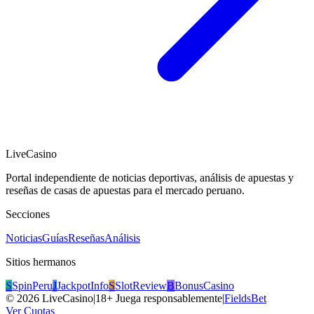
LiveCasino
Portal independiente de noticias deportivas, análisis de apuestas y
reseñas de casas de apuestas para el mercado peruano.
Secciones
Noticias
Guías
Reseñas
Análisis
Sitios hermanos
S
SpinPeru
J
JackpotInfo
S
SlotReview
B
BonusCasino
©
2026
LiveCasino
|
18+ Juega responsablemente
|
FieldsBet
Ver Cuotas