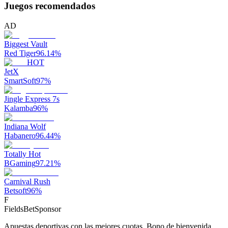
Juegos recomendados
AD
Biggest Vault
Red Tiger
96.14
%
HOT
JetX
SmartSoft
97
%
Jingle Express 7s
Kalamba
96
%
Indiana Wolf
Habanero
96.44
%
Totally Hot
BGaming
97.21
%
Carnival Rush
Betsoft
96
%
F
FieldsBet
Sponsor
Apuestas deportivas con las mejores cuotas. Bono de bienvenida