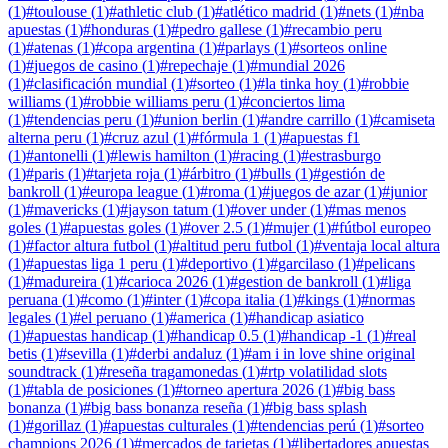
(
1
)
#
toulouse
(
1
)
#
athletic club
(
1
)
#
atlético madrid
(
1
)
#
nets
(
1
)
#
nba
apuestas
(
1
)
#
honduras
(
1
)
#
pedro gallese
(
1
)
#
recambio peru
(
1
)
#
atenas
(
1
)
#
copa argentina
(
1
)
#
parlays
(
1
)
#
sorteos online
(
1
)
#
juegos de casino
(
1
)
#
repechaje
(
1
)
#
mundial 2026
(
1
)
#
clasificación mundial
(
1
)
#
sorteo
(
1
)
#
la tinka hoy
(
1
)
#
robbie
williams
(
1
)
#
robbie williams peru
(
1
)
#
conciertos lima
(
1
)
#
tendencias peru
(
1
)
#
union berlin
(
1
)
#
andre carrillo
(
1
)
#
camiseta
alterna peru
(
1
)
#
cruz azul
(
1
)
#
fórmula 1
(
1
)
#
apuestas f1
(
1
)
#
antonelli
(
1
)
#
lewis hamilton
(
1
)
#
racing
(
1
)
#
estrasburgo
(
1
)
#
paris
(
1
)
#
tarjeta roja
(
1
)
#
árbitro
(
1
)
#
bulls
(
1
)
#
gestión de
bankroll
(
1
)
#
europa league
(
1
)
#
roma
(
1
)
#
juegos de azar
(
1
)
#
junior
(
1
)
#
mavericks
(
1
)
#
jayson tatum
(
1
)
#
over under
(
1
)
#
mas menos
goles
(
1
)
#
apuestas goles
(
1
)
#
over 2.5
(
1
)
#
mujer
(
1
)
#
fútbol europeo
(
1
)
#
factor altura futbol
(
1
)
#
altitud peru futbol
(
1
)
#
ventaja local altura
(
1
)
#
apuestas liga 1 peru
(
1
)
#
deportivo
(
1
)
#
garcilaso
(
1
)
#
pelicans
(
1
)
#
madureira
(
1
)
#
carioca 2026
(
1
)
#
gestion de bankroll
(
1
)
#
liga
peruana
(
1
)
#
como
(
1
)
#
inter
(
1
)
#
copa italia
(
1
)
#
kings
(
1
)
#
normas
legales
(
1
)
#
el peruano
(
1
)
#
america
(
1
)
#
handicap asiatico
(
1
)
#
apuestas handicap
(
1
)
#
handicap 0.5
(
1
)
#
handicap -1
(
1
)
#
real
betis
(
1
)
#
sevilla
(
1
)
#
derbi andaluz
(
1
)
#
am i in love shine original
soundtrack
(
1
)
#
reseña tragamonedas
(
1
)
#
rtp volatilidad slots
(
1
)
#
tabla de posiciones
(
1
)
#
torneo apertura 2026
(
1
)
#
big bass
bonanza
(
1
)
#
big bass bonanza reseña
(
1
)
#
big bass splash
(
1
)
#
gorillaz
(
1
)
#
apuestas culturales
(
1
)
#
tendencias perú
(
1
)
#
sorteo
champions 2026
(
1
)
#
mercados de tarjetas
(
1
)
#
libertadores apuestas