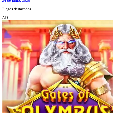
24 de junio, 2026
Juegos destacados
AD