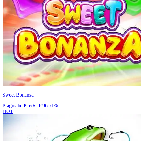
Sweet Bonanza
Pragmatic Play
RTP
96.51
%
HOT