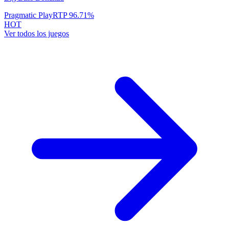
Pragmatic Play
RTP
96.71
%
HOT
Ver todos los juegos