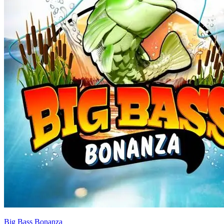
Big Bass Bonanza