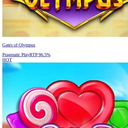
Gates of Olympus
Pragmatic Play
RTP
96.5
%
HOT