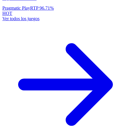
Pragmatic Play
RTP
96.71
%
HOT
Ver todos los juegos