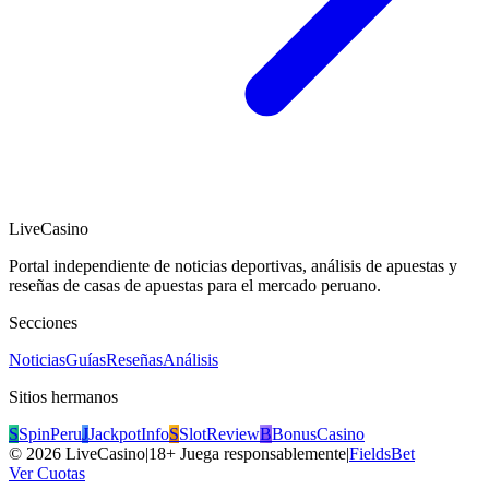
LiveCasino
Portal independiente de noticias deportivas, análisis de apuestas y
reseñas de casas de apuestas para el mercado peruano.
Secciones
Noticias
Guías
Reseñas
Análisis
Sitios hermanos
S
SpinPeru
J
JackpotInfo
S
SlotReview
B
BonusCasino
©
2026
LiveCasino
|
18+ Juega responsablemente
|
FieldsBet
Ver Cuotas