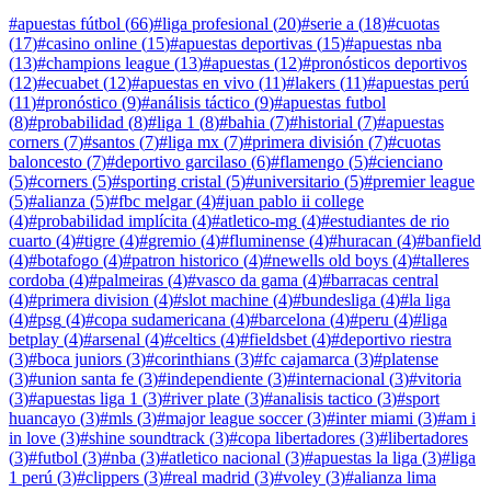
#
apuestas fútbol
(
66
)
#
liga profesional
(
20
)
#
serie a
(
18
)
#
cuotas
(
17
)
#
casino online
(
15
)
#
apuestas deportivas
(
15
)
#
apuestas nba
(
13
)
#
champions league
(
13
)
#
apuestas
(
12
)
#
pronósticos deportivos
(
12
)
#
ecuabet
(
12
)
#
apuestas en vivo
(
11
)
#
lakers
(
11
)
#
apuestas perú
(
11
)
#
pronóstico
(
9
)
#
análisis táctico
(
9
)
#
apuestas futbol
(
8
)
#
probabilidad
(
8
)
#
liga 1
(
8
)
#
bahia
(
7
)
#
historial
(
7
)
#
apuestas
corners
(
7
)
#
santos
(
7
)
#
liga mx
(
7
)
#
primera división
(
7
)
#
cuotas
baloncesto
(
7
)
#
deportivo garcilaso
(
6
)
#
flamengo
(
5
)
#
cienciano
(
5
)
#
corners
(
5
)
#
sporting cristal
(
5
)
#
universitario
(
5
)
#
premier league
(
5
)
#
alianza
(
5
)
#
fbc melgar
(
4
)
#
juan pablo ii college
(
4
)
#
probabilidad implícita
(
4
)
#
atletico-mg
(
4
)
#
estudiantes de rio
cuarto
(
4
)
#
tigre
(
4
)
#
gremio
(
4
)
#
fluminense
(
4
)
#
huracan
(
4
)
#
banfield
(
4
)
#
botafogo
(
4
)
#
patron historico
(
4
)
#
newells old boys
(
4
)
#
talleres
cordoba
(
4
)
#
palmeiras
(
4
)
#
vasco da gama
(
4
)
#
barracas central
(
4
)
#
primera division
(
4
)
#
slot machine
(
4
)
#
bundesliga
(
4
)
#
la liga
(
4
)
#
psg
(
4
)
#
copa sudamericana
(
4
)
#
barcelona
(
4
)
#
peru
(
4
)
#
liga
betplay
(
4
)
#
arsenal
(
4
)
#
celtics
(
4
)
#
fieldsbet
(
4
)
#
deportivo riestra
(
3
)
#
boca juniors
(
3
)
#
corinthians
(
3
)
#
fc cajamarca
(
3
)
#
platense
(
3
)
#
union santa fe
(
3
)
#
independiente
(
3
)
#
internacional
(
3
)
#
vitoria
(
3
)
#
apuestas liga 1
(
3
)
#
river plate
(
3
)
#
analisis tactico
(
3
)
#
sport
huancayo
(
3
)
#
mls
(
3
)
#
major league soccer
(
3
)
#
inter miami
(
3
)
#
am i
in love
(
3
)
#
shine soundtrack
(
3
)
#
copa libertadores
(
3
)
#
libertadores
(
3
)
#
futbol
(
3
)
#
nba
(
3
)
#
atletico nacional
(
3
)
#
apuestas la liga
(
3
)
#
liga
1 perú
(
3
)
#
clippers
(
3
)
#
real madrid
(
3
)
#
voley
(
3
)
#
alianza lima