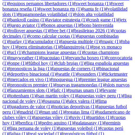
(
1
)
#
equipos peruanos libertadores
(
1
)
#
sweet bonanza
(
1
)
#
sweet
bonanza reseña
(
1
)
#
sweet bonanza rtp
(
1
)
#
santa fe
(
1
)
#
volatilidad
slots
(
1
)
#
tragamonedas volatilidad
(
1
)
#
slots alta volatilidad
(
1
)
#
bankroll casino
(
1
)
#
aviator estrategia
(
1
)
#
crash game
(
1
)
#
jetx
(
1
)
#
juego aviator
(
1
)
#
bonos apuestas
(
1
)
#
bono bienvenida
(
1
)
#
rollover apuestas
(
1
)
#
free bet
(
1
)
#
brasileirao 2026
(
1
)
#
cuotas
decimales
(
1
)
#
como calcular cuotas
(
1
)
#
apuestas combinadas
(
1
)
#
parlay
(
1
)
#
acumulador
(
1
)
#
apuesta multiple
(
1
)
#
magic
(
1
)
#
nba
hoy
(
1
)
#
peru eliminatorias
(
1
)
#
blanquirroja
(
1
)
#
psg vs monaco
(
1
)
#
ucl
(
1
)
#
champions league apuestas
(
1
)
#
cuotas champions
(
1
)
#
mayweather
(
1
)
#
pacquiao
(
1
)
#
revancha boxeo
(
1
)
#
convocatoria
(
1
)
#
onpe
(
1
)
#
fútbol hoy
(
1
)
#
club brujas
(
1
)
#
liga española apuestas
(
1
)
#
pronosticos la liga
(
1
)
#
apuestas de corners
(
1
)
#
binacional
(
1
)
#
deportivo binacional
(
1
)
#
seattle
(
1
)
#
sounders
(
1
)
#
ticketmaster
(
1
)
#
mercados en vivo
(
1
)
#
moquegua
(
1
)
#
premier league apuestas
(
1
)
#
pronosticos premier
(
1
)
#
nuevas tragamonedas
(
1
)
#
slots nuevos
(
1
)
#
lanzamientos slots
(
1
)
#
lafc
(
1
)
#
pumas unam
(
1
)
#
levante
(
1
)
#
tottenham
(
1
)
#
san martin voley
(
1
)
#
apuestas voley peru
(
1
)
#
liga
nacional de voley
(
1
)
#
osasuna
(
1
)
#
alex valera
(
1
)
#
lima
(
1
)
#
jugadores de valor
(
1
)
#
noticias deportivas
(
1
)
#
apuestas futbol
peru
(
1
)
#
madrid
(
1
)
#
man utd
(
1
)
#
regatas lima
(
1
)
#
sudamericano de
clubes vóley
(
1
)
#
apuestas vóley
(
1
)
#
uviv
(
1
)
#
partidos
(
1
)
#
cuotas
hoy
(
1
)
#
benfica
(
1
)
#
pedro aquino
(
1
)
#
galatasaray
(
1
)
#
geminis
(
1
)
#
liga peruana de voley
(
1
)
#
apuestas voleibol
(
1
)
#
cuotas perú
(
1
)
#
laliga
(
1
)
#
real sociedad
(
1
)
#
pronósticos fútbol
(
1
)