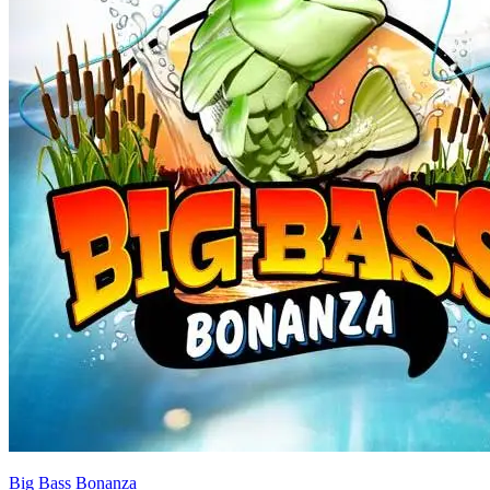
Big Bass Bonanza