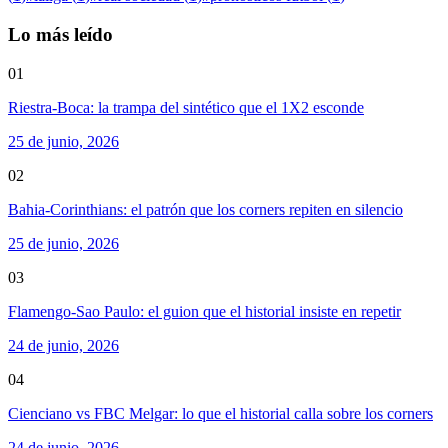
Lo más leído
01
Riestra-Boca: la trampa del sintético que el 1X2 esconde
25 de junio, 2026
02
Bahia-Corinthians: el patrón que los corners repiten en silencio
25 de junio, 2026
03
Flamengo-Sao Paulo: el guion que el historial insiste en repetir
24 de junio, 2026
04
Cienciano vs FBC Melgar: lo que el historial calla sobre los corners
24 de junio, 2026