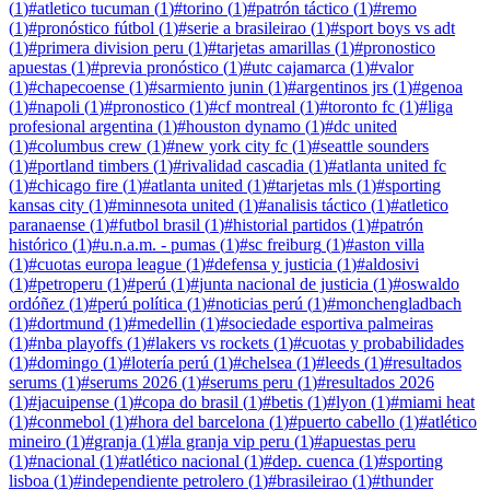
(
1
)
#
atletico tucuman
(
1
)
#
torino
(
1
)
#
patrón táctico
(
1
)
#
remo
(
1
)
#
pronóstico fútbol
(
1
)
#
serie a brasileirao
(
1
)
#
sport boys vs adt
(
1
)
#
primera division peru
(
1
)
#
tarjetas amarillas
(
1
)
#
pronostico
apuestas
(
1
)
#
previa pronóstico
(
1
)
#
utc cajamarca
(
1
)
#
valor
(
1
)
#
chapecoense
(
1
)
#
sarmiento junin
(
1
)
#
argentinos jrs
(
1
)
#
genoa
(
1
)
#
napoli
(
1
)
#
pronostico
(
1
)
#
cf montreal
(
1
)
#
toronto fc
(
1
)
#
liga
profesional argentina
(
1
)
#
houston dynamo
(
1
)
#
dc united
(
1
)
#
columbus crew
(
1
)
#
new york city fc
(
1
)
#
seattle sounders
(
1
)
#
portland timbers
(
1
)
#
rivalidad cascadia
(
1
)
#
atlanta united fc
(
1
)
#
chicago fire
(
1
)
#
atlanta united
(
1
)
#
tarjetas mls
(
1
)
#
sporting
kansas city
(
1
)
#
minnesota united
(
1
)
#
analisis táctico
(
1
)
#
atletico
paranaense
(
1
)
#
futbol brasil
(
1
)
#
historial partidos
(
1
)
#
patrón
histórico
(
1
)
#
u.n.a.m. - pumas
(
1
)
#
sc freiburg
(
1
)
#
aston villa
(
1
)
#
cuotas europa league
(
1
)
#
defensa y justicia
(
1
)
#
aldosivi
(
1
)
#
petroperu
(
1
)
#
perú
(
1
)
#
junta nacional de justicia
(
1
)
#
oswaldo
ordóñez
(
1
)
#
perú política
(
1
)
#
noticias perú
(
1
)
#
monchengladbach
(
1
)
#
dortmund
(
1
)
#
medellin
(
1
)
#
sociedade esportiva palmeiras
(
1
)
#
nba playoffs
(
1
)
#
lakers vs rockets
(
1
)
#
cuotas y probabilidades
(
1
)
#
domingo
(
1
)
#
lotería perú
(
1
)
#
chelsea
(
1
)
#
leeds
(
1
)
#
resultados
serums
(
1
)
#
serums 2026
(
1
)
#
serums peru
(
1
)
#
resultados 2026
(
1
)
#
jacuipense
(
1
)
#
copa do brasil
(
1
)
#
betis
(
1
)
#
lyon
(
1
)
#
miami heat
(
1
)
#
conmebol
(
1
)
#
hora del barcelona
(
1
)
#
puerto cabello
(
1
)
#
atlético
mineiro
(
1
)
#
granja
(
1
)
#
la granja vip peru
(
1
)
#
apuestas peru
(
1
)
#
nacional
(
1
)
#
atlético nacional
(
1
)
#
dep. cuenca
(
1
)
#
sporting
lisboa
(
1
)
#
independiente petrolero
(
1
)
#
brasileirao
(
1
)
#
thunder