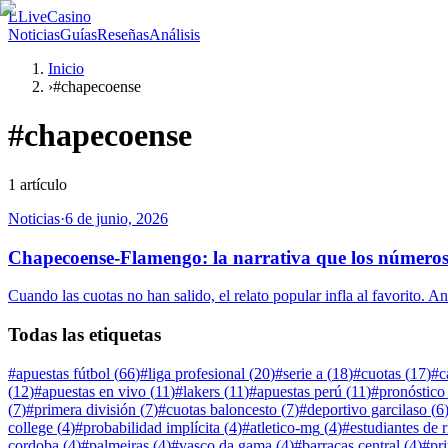
L
LiveCasino
Noticias
Guías
Reseñas
Análisis
Inicio
›
#chapecoense
#
chapecoense
1
artículo
Noticias
·
6 de junio, 2026
Chapecoense-Flamengo: la narrativa que los número
Cuando las cuotas no han salido, el relato popular infla al favorito. 
Todas las etiquetas
#
apuestas fútbol
(
66
)
#
liga profesional
(
20
)
#
serie a
(
18
)
#
cuotas
(
17
)
#
c
(
12
)
#
apuestas en vivo
(
11
)
#
lakers
(
11
)
#
apuestas perú
(
11
)
#
pronóstico
(
7
)
#
primera división
(
7
)
#
cuotas baloncesto
(
7
)
#
deportivo garcilaso
(
6
college
(
4
)
#
probabilidad implícita
(
4
)
#
atletico-mg
(
4
)
#
estudiantes de r
cordoba
(
4
)
#
palmeiras
(
4
)
#
vasco da gama
(
4
)
#
barracas central
(
4
)
#
pr