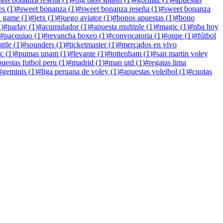
es
(
1
)
#
sweet bonanza
(
1
)
#
sweet bonanza reseña
(
1
)
#
sweet bonanza
h game
(
1
)
#
jetx
(
1
)
#
juego aviator
(
1
)
#
bonos apuestas
(
1
)
#
bono
1
)
#
parlay
(
1
)
#
acumulador
(
1
)
#
apuesta multiple
(
1
)
#
magic
(
1
)
#
nba hoy
#
pacquiao
(
1
)
#
revancha boxeo
(
1
)
#
convocatoria
(
1
)
#
onpe
(
1
)
#
fútbol
attle
(
1
)
#
sounders
(
1
)
#
ticketmaster
(
1
)
#
mercados en vivo
fc
(
1
)
#
pumas unam
(
1
)
#
levante
(
1
)
#
tottenham
(
1
)
#
san martin voley
puestas futbol peru
(
1
)
#
madrid
(
1
)
#
man utd
(
1
)
#
regatas lima
#
geminis
(
1
)
#
liga peruana de voley
(
1
)
#
apuestas voleibol
(
1
)
#
cuotas