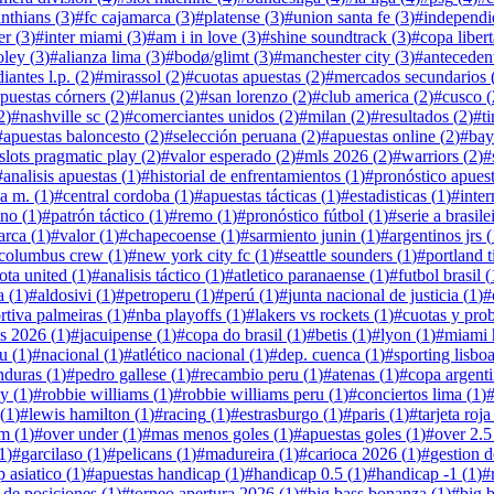
inthians
(
3
)
#
fc cajamarca
(
3
)
#
platense
(
3
)
#
union santa fe
(
3
)
#
independi
er
(
3
)
#
inter miami
(
3
)
#
am i in love
(
3
)
#
shine soundtrack
(
3
)
#
copa liber
oley
(
3
)
#
alianza lima
(
3
)
#
bodø/glimt
(
3
)
#
manchester city
(
3
)
#
anteceden
diantes l.p.
(
2
)
#
mirassol
(
2
)
#
cuotas apuestas
(
2
)
#
mercados secundarios
puestas córners
(
2
)
#
lanus
(
2
)
#
san lorenzo
(
2
)
#
club america
(
2
)
#
cusco
(
2
)
#
nashville sc
(
2
)
#
comerciantes unidos
(
2
)
#
milan
(
2
)
#
resultados
(
2
)
#
t
#
apuestas baloncesto
(
2
)
#
selección peruana
(
2
)
#
apuestas online
(
2
)
#
bay
slots pragmatic play
(
2
)
#
valor esperado
(
2
)
#
mls 2026
(
2
)
#
warriors
(
2
)
#
#
analisis apuestas
(
1
)
#
historial de enfrentamientos
(
1
)
#
pronóstico apues
a m.
(
1
)
#
central cordoba
(
1
)
#
apuestas tácticas
(
1
)
#
estadisticas
(
1
)
#
inter
ino
(
1
)
#
patrón táctico
(
1
)
#
remo
(
1
)
#
pronóstico fútbol
(
1
)
#
serie a brasile
arca
(
1
)
#
valor
(
1
)
#
chapecoense
(
1
)
#
sarmiento junin
(
1
)
#
argentinos jrs
(
columbus crew
(
1
)
#
new york city fc
(
1
)
#
seattle sounders
(
1
)
#
portland 
ota united
(
1
)
#
analisis táctico
(
1
)
#
atletico paranaense
(
1
)
#
futbol brasil
(
a
(
1
)
#
aldosivi
(
1
)
#
petroperu
(
1
)
#
perú
(
1
)
#
junta nacional de justicia
(
1
)
#
rtiva palmeiras
(
1
)
#
nba playoffs
(
1
)
#
lakers vs rockets
(
1
)
#
cuotas y pro
os 2026
(
1
)
#
jacuipense
(
1
)
#
copa do brasil
(
1
)
#
betis
(
1
)
#
lyon
(
1
)
#
miami 
ru
(
1
)
#
nacional
(
1
)
#
atlético nacional
(
1
)
#
dep. cuenca
(
1
)
#
sporting lisbo
nduras
(
1
)
#
pedro gallese
(
1
)
#
recambio peru
(
1
)
#
atenas
(
1
)
#
copa argent
oy
(
1
)
#
robbie williams
(
1
)
#
robbie williams peru
(
1
)
#
conciertos lima
(
1
)
(
1
)
#
lewis hamilton
(
1
)
#
racing
(
1
)
#
estrasburgo
(
1
)
#
paris
(
1
)
#
tarjeta roja
um
(
1
)
#
over under
(
1
)
#
mas menos goles
(
1
)
#
apuestas goles
(
1
)
#
over 2.5
1
)
#
garcilaso
(
1
)
#
pelicans
(
1
)
#
madureira
(
1
)
#
carioca 2026
(
1
)
#
gestion d
 asiatico
(
1
)
#
apuestas handicap
(
1
)
#
handicap 0.5
(
1
)
#
handicap -1
(
1
)
#
a de posiciones
(
1
)
#
torneo apertura 2026
(
1
)
#
big bass bonanza
(
1
)
#
big 