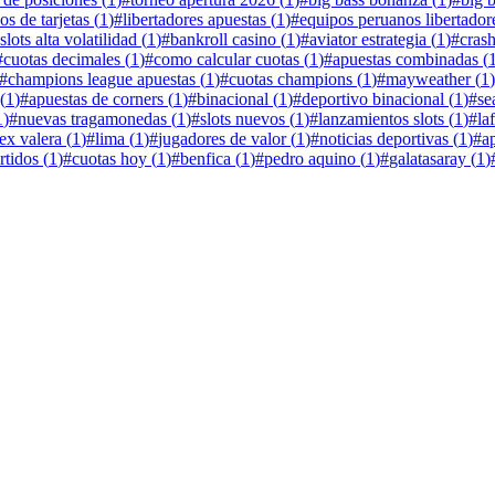
s de tarjetas
(
1
)
#
libertadores apuestas
(
1
)
#
equipos peruanos libertador
slots alta volatilidad
(
1
)
#
bankroll casino
(
1
)
#
aviator estrategia
(
1
)
#
cras
#
cuotas decimales
(
1
)
#
como calcular cuotas
(
1
)
#
apuestas combinadas
(
#
champions league apuestas
(
1
)
#
cuotas champions
(
1
)
#
mayweather
(
1
)
(
1
)
#
apuestas de corners
(
1
)
#
binacional
(
1
)
#
deportivo binacional
(
1
)
#
se
1
)
#
nuevas tragamonedas
(
1
)
#
slots nuevos
(
1
)
#
lanzamientos slots
(
1
)
#
la
lex valera
(
1
)
#
lima
(
1
)
#
jugadores de valor
(
1
)
#
noticias deportivas
(
1
)
#
a
rtidos
(
1
)
#
cuotas hoy
(
1
)
#
benfica
(
1
)
#
pedro aquino
(
1
)
#
galatasaray
(
1
)