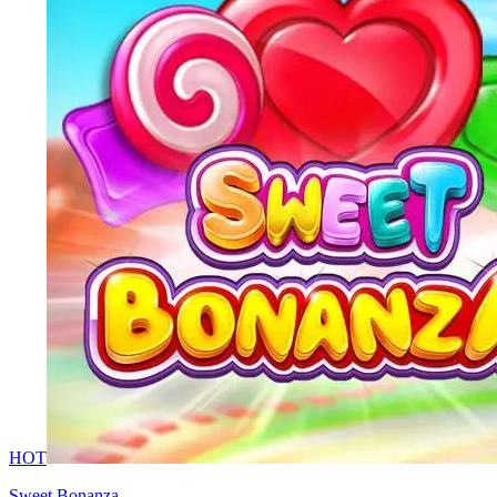
HOT
Sweet Bonanza