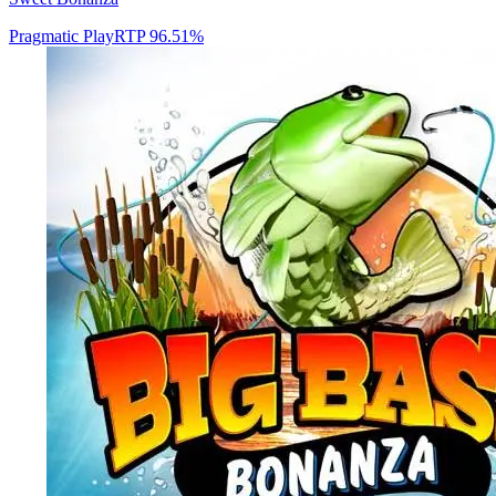
Pragmatic Play
RTP
96.51
%