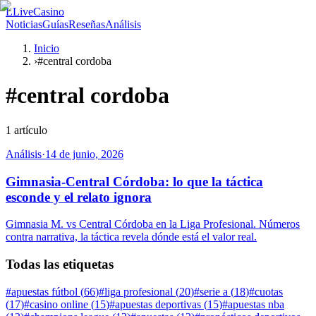
L
LiveCasino
Noticias
Guías
Reseñas
Análisis
Inicio
›
#central cordoba
#
central cordoba
1
artículo
Análisis
·
14 de junio, 2026
Gimnasia-Central Córdoba: lo que la táctica
esconde y el relato ignora
Gimnasia M. vs Central Córdoba en la Liga Profesional. Números
contra narrativa, la táctica revela dónde está el valor real.
Todas las etiquetas
#
apuestas fútbol
(
66
)
#
liga profesional
(
20
)
#
serie a
(
18
)
#
cuotas
(
17
)
#
casino online
(
15
)
#
apuestas deportivas
(
15
)
#
apuestas nba