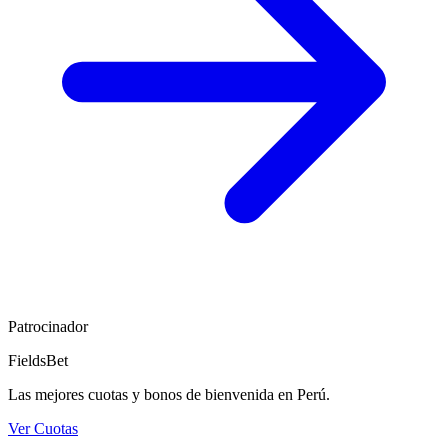
Patrocinador
FieldsBet
Las mejores cuotas y bonos de bienvenida en Perú.
Ver Cuotas