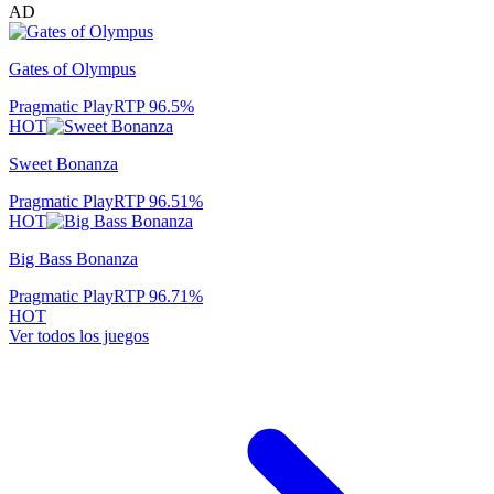
AD
Gates of Olympus
Pragmatic Play
RTP
96.5
%
HOT
Sweet Bonanza
Pragmatic Play
RTP
96.51
%
HOT
Big Bass Bonanza
Pragmatic Play
RTP
96.71
%
HOT
Ver todos los juegos