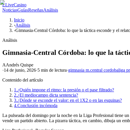
L
LiveCasino
Noticias
Guías
Reseñas
Análisis
Inicio
›
Análisis
›
Gimnasia-Central Córdoba: lo que la táctica esconde y el relat
Análisis
Gimnasia-Central Córdoba: lo que la táctic
A
Andrés Quispe
·
14 de junio, 2026
·
5 min
de lectura
·
gimnasia m.
central cordoba
liga p
Contenido del artículo
1.
¿Quién impone el ritmo: la presión o el pase filtrado?
2.
¿El mediocampo dicta sentencia?
3.
¿Dónde se esconde el valor: en el 1X2 o en las esquinas?
4.
Conclusión incómoda
La pulseada del domingo por la noche en la Liga Profesional tiene un 
vende un partido abierto. La pizarra táctica, en cambio, dibuja un emb