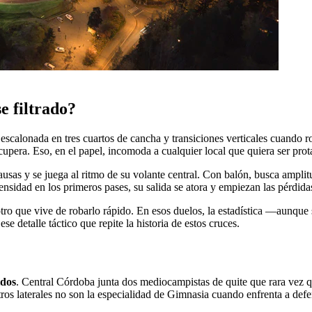
e filtrado?
scalonada en tres cuartos de cancha y transiciones verticales cuando ro
recupera. Eso, en el papel, incomoda a cualquier local que quiera ser pro
sas y se juega al ritmo de su volante central. Con balón, busca amplitu
ensidad en los primeros pases, su salida se atora y empiezan las pérdidas
 otro que vive de robarlo rápido. En esos duelos, la estadística —aunqu
e detalle táctico que repite la historia de estos cruces.
idos
. Central Córdoba junta dos mediocampistas de quite que rara vez q
ntros laterales no son la especialidad de Gimnasia cuando enfrenta a defe