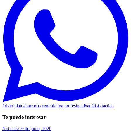
#
river plate
#
barracas central
#
liga profesional
#
análisis táctico
Te puede interesar
Noticias
·
10 de junio, 2026