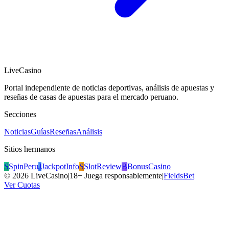
LiveCasino
Portal independiente de noticias deportivas, análisis de apuestas y
reseñas de casas de apuestas para el mercado peruano.
Secciones
Noticias
Guías
Reseñas
Análisis
Sitios hermanos
S
SpinPeru
J
JackpotInfo
S
SlotReview
B
BonusCasino
©
2026
LiveCasino
|
18+ Juega responsablemente
|
FieldsBet
Ver Cuotas