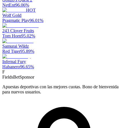
NetEnt
96.06
%
HOT
Wolf Gold
Pragmatic Play
96.01
%
243 Clover Fruits
Tom Horn
95.02
%
Samurai Wildz
Red Tiger
95.89
%
Infernal Fury
Habanero
96.65
%
F
FieldsBet
Sponsor
Apuestas deportivas con las mejores cuotas. Bono de bienvenida
para nuevos usuarios.