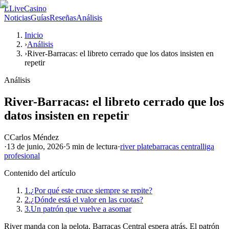
L
LiveCasino
Noticias
Guías
Reseñas
Análisis
Inicio
›
Análisis
›
River-Barracas: el libreto cerrado que los datos insisten en
repetir
Análisis
River-Barracas: el libreto cerrado que los
datos insisten en repetir
C
Carlos Méndez
·
13 de junio, 2026
·
5 min
de lectura
·
river plate
barracas central
liga
profesional
Contenido del artículo
1.
¿Por qué este cruce siempre se repite?
2.
¿Dónde está el valor en las cuotas?
3.
Un patrón que vuelve a asomar
River manda con la pelota, Barracas Central espera atrás. El patrón