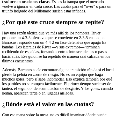
traduce en ocasiones claras.
Esa es la trampa que el mercado
vuelve a ignorar en cada cruce. Las cuotas para el “over” o para un
triunfo holgado del Millonario suelen estar infladas.
¿Por qué este cruce siempre se repite?
Hay una razón táctica que va más allá de los nombres. River
propone un 4-3-3 ofensivo que se convierte en 2-3-5 en ataque.
Barracas responde con un 4-4-2 en fase defensiva que apaga las
bandas. Los laterales de River —y sus extremos— terminan
recibiendo de espaldas, forzando centros intrascendentes o pases
hacia atrás. Ese guion se ha repetido de manera casi calcada en los
últimos encuentros.
Además, Barracas suele encontrar alguna transición rápida si el local
pierde la pelota en zonas de riesgo. No es un equipo que haga
muchos goles, pero sí sabe incomodar. Eso explica también por qué
los partidos no se rompen fácilmente. El primer tiempo suele ser de
tanteo; el segundo, de acumulación de desgaste. Y los goles, cuando
llegan, aparecen tarde o en jugadas aisladas.
¿Dónde está el valor en las cuotas?
Con ese mapa sobre la mesa, no es difícil imaginar dónde puede