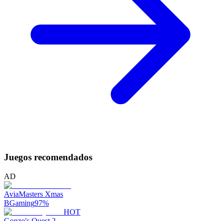
Juegos recomendados
AD
AviaMasters Xmas
BGaming
97
%
HOT
Gonzo's Quest 2