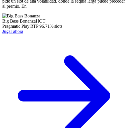
pide un slot de alta volatilidad, donde la sequía larga puede preceder
al premio. En
Big Bass Bonanza
HOT
Pragmatic Play
|
RTP
96.71
%
|
slots
Jugar ahora