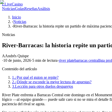
L
LiveCasino
Noticias
Guías
Reseñas
Análisis
Inicio
›
Noticias
›
River-Barracas: la historia repite un partido de máxima pacienc
Noticias
River-Barracas: la historia repite un part
A
Andrés Quispe
·
10 de junio, 2026
·
5 min
de lectura
·
river plate
barracas central
liga pro
Contenido del artículo
1.
¿Por qué el guion se repite?
2.
¿Dónde se esconde la mejor lectura de apuestas?
3.
Lección para otros duelos desparejos
River Plate enfrenta a Barracas Central este domingo en el Monumental y
lógico —al equipo grande— puede salir caro si no se mira el detalle fin
paciencia del rival se agota.