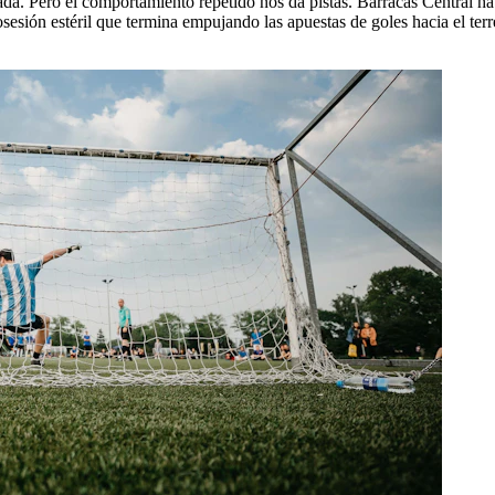
 nada. Pero el comportamiento repetido nos da pistas. Barracas Central
esión estéril que termina empujando las apuestas de goles hacia el terr