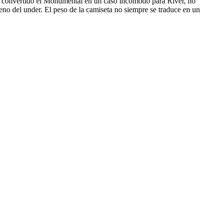
 ha convertido el Monumental en un caso incómodo para River, no
eno del under. El peso de la camiseta no siempre se traduce en un