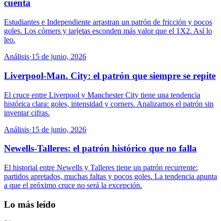
cuenta
Estudiantes e Independiente arrastran un patrón de fricción y pocos
goles. Los córners y tarjetas esconden más valor que el 1X2. Así lo
leo.
Análisis
·
15 de junio, 2026
Liverpool-Man. City: el patrón que siempre se repite
El cruce entre Liverpool y Manchester City tiene una tendencia
histórica clara: goles, intensidad y corners. Analizamos el patrón sin
inventar cifras.
Análisis
·
15 de junio, 2026
Newells-Talleres: el patrón histórico que no falla
El historial entre Newells y Talleres tiene un patrón recurrente:
partidos apretados, muchas faltas y pocos goles. La tendencia apunta
a que el próximo cruce no será la excepción.
Lo más leído