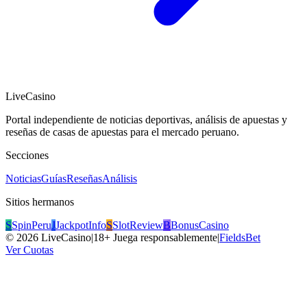
LiveCasino
Portal independiente de noticias deportivas, análisis de apuestas y
reseñas de casas de apuestas para el mercado peruano.
Secciones
Noticias
Guías
Reseñas
Análisis
Sitios hermanos
S
SpinPeru
J
JackpotInfo
S
SlotReview
B
BonusCasino
©
2026
LiveCasino
|
18+ Juega responsablemente
|
FieldsBet
Ver Cuotas