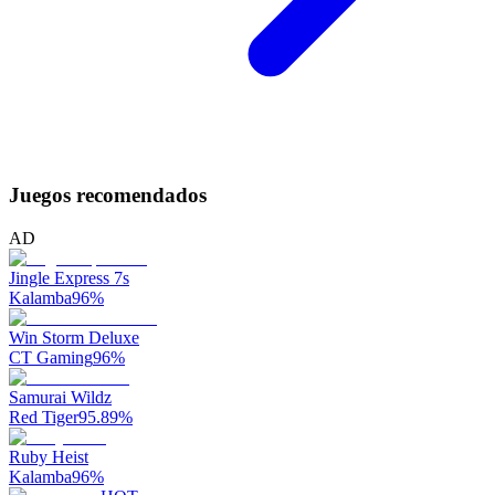
Juegos recomendados
AD
Jingle Express 7s
Kalamba
96
%
Win Storm Deluxe
CT Gaming
96
%
Samurai Wildz
Red Tiger
95.89
%
Ruby Heist
Kalamba
96
%