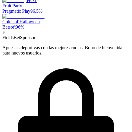
HOT
Fruit Party
Pragmatic Play
96.5
%
Coins of Halloween
Betsoft
96
%
F
FieldsBet
Sponsor
Apuestas deportivas con las mejores cuotas. Bono de bienvenida
para nuevos usuarios.