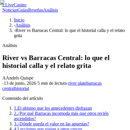
L
LiveCasino
Noticias
Guías
Reseñas
Análisis
Inicio
›
Análisis
›
River vs Barracas Central: lo que el historial calla y el relato
grita
Análisis
River vs Barracas Central: lo que el
historial calla y el relato grita
A
Andrés Quispe
·
13 de junio, 2026
·
5 min
de lectura
·
river plate
barracas
central
historial
Contenido del artículo
1.
El abismo que los antecedentes disfrazan
2.
¿Por qué Barracas incomoda más que otros recién
ascendidos?
3.
¿Dónde queda el valor en las apuestas?
4.
Lecciones que viajan a otros cruces