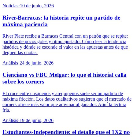
Noticias
·
10 de junio, 2026
River-Barracas: la historia repite un partido de
máxima paciencia
River Plate recibe a Barracas Central con un patrón que se repite:
partidos de pocos goles y ritmo ajustado. Cómo leer la tendencia
histórica y dónde se esconde el valor en las apuestas antes de que
lleguen las cuotas.
Análisis
·
24 de junio, 2026
Cienciano vs FBC Melgar: lo que el historial calla
sobre los corners
El cruce entre cusqueños y arequipeños suele ser un partido de
máxima fricción. Los datos cualitativos sugieren que el mercado de
corners ofrece más valor que adivinar al ganador. Aquí la lectura
fría.
Análisis
·
19 de junio, 2026
Estudiantes-Independiente: el detalle que el 1X2 no