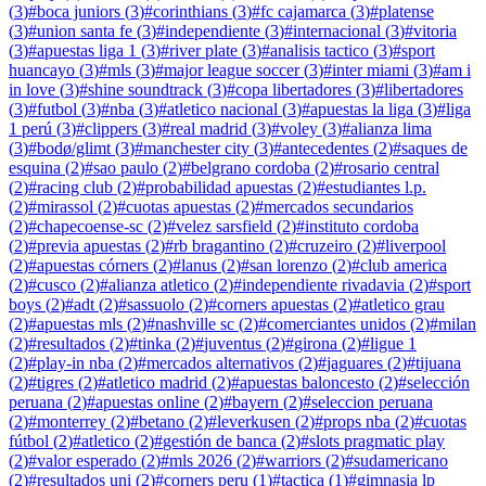
(
3
)
#
boca juniors
(
3
)
#
corinthians
(
3
)
#
fc cajamarca
(
3
)
#
platense
(
3
)
#
union santa fe
(
3
)
#
independiente
(
3
)
#
internacional
(
3
)
#
vitoria
(
3
)
#
apuestas liga 1
(
3
)
#
river plate
(
3
)
#
analisis tactico
(
3
)
#
sport
huancayo
(
3
)
#
mls
(
3
)
#
major league soccer
(
3
)
#
inter miami
(
3
)
#
am i
in love
(
3
)
#
shine soundtrack
(
3
)
#
copa libertadores
(
3
)
#
libertadores
(
3
)
#
futbol
(
3
)
#
nba
(
3
)
#
atletico nacional
(
3
)
#
apuestas la liga
(
3
)
#
liga
1 perú
(
3
)
#
clippers
(
3
)
#
real madrid
(
3
)
#
voley
(
3
)
#
alianza lima
(
3
)
#
bodø/glimt
(
3
)
#
manchester city
(
3
)
#
antecedentes
(
2
)
#
saques de
esquina
(
2
)
#
sao paulo
(
2
)
#
belgrano cordoba
(
2
)
#
rosario central
(
2
)
#
racing club
(
2
)
#
probabilidad apuestas
(
2
)
#
estudiantes l.p.
(
2
)
#
mirassol
(
2
)
#
cuotas apuestas
(
2
)
#
mercados secundarios
(
2
)
#
chapecoense-sc
(
2
)
#
velez sarsfield
(
2
)
#
instituto cordoba
(
2
)
#
previa apuestas
(
2
)
#
rb bragantino
(
2
)
#
cruzeiro
(
2
)
#
liverpool
(
2
)
#
apuestas córners
(
2
)
#
lanus
(
2
)
#
san lorenzo
(
2
)
#
club america
(
2
)
#
cusco
(
2
)
#
alianza atletico
(
2
)
#
independiente rivadavia
(
2
)
#
sport
boys
(
2
)
#
adt
(
2
)
#
sassuolo
(
2
)
#
corners apuestas
(
2
)
#
atletico grau
(
2
)
#
apuestas mls
(
2
)
#
nashville sc
(
2
)
#
comerciantes unidos
(
2
)
#
milan
(
2
)
#
resultados
(
2
)
#
tinka
(
2
)
#
juventus
(
2
)
#
girona
(
2
)
#
ligue 1
(
2
)
#
play-in nba
(
2
)
#
mercados alternativos
(
2
)
#
jaguares
(
2
)
#
tijuana
(
2
)
#
tigres
(
2
)
#
atletico madrid
(
2
)
#
apuestas baloncesto
(
2
)
#
selección
peruana
(
2
)
#
apuestas online
(
2
)
#
bayern
(
2
)
#
seleccion peruana
(
2
)
#
monterrey
(
2
)
#
betano
(
2
)
#
leverkusen
(
2
)
#
props nba
(
2
)
#
cuotas
fútbol
(
2
)
#
atletico
(
2
)
#
gestión de banca
(
2
)
#
slots pragmatic play
(
2
)
#
valor esperado
(
2
)
#
mls 2026
(
2
)
#
warriors
(
2
)
#
sudamericano
(
2
)
#
resultados uni
(
2
)
#
corners peru
(
1
)
#
tactica
(
1
)
#
gimnasia lp