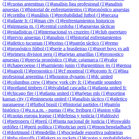
(
1
)
#
cuotas argentinas
(
1
)
#
analisis liga profesional
(
1
)
#
analisis
apuestas
(
1
)
#
historial de enfrentamientos
(
1
)
#
pronóstico apuestas
(
1
)
#
coritiba
(
1
)
#
análisis
(
1
)
#
probabilidad futbol
(
1
)
#
necaxa
(
1
)
#
atlante fc
(
1
)
#
man city
(
1
)
#
enfrentamientos historicos
(
1
)
#
gimnasia m.
(
1
)
#
central cordoba
(
1
)
#
apuestas tácticas
(
1
)
#
estadisticas
(
1
)
#
internacional vs cruzeiro
(
1
)
#
club queretaro
(
1
)
#
previo apuestas
(
1
)
#
analisis
(
1
)
#
historial enfrentamientos
(
1
)
#
atletico tucuman
(
1
)
#
torino
(
1
)
#
patrón táctico
(
1
)
#
remo
(
1
)
#
pronóstico fútbol
(
1
)
#
serie a brasileirao
(
1
)
#
sport boys vs adt
(
1
)
#
primera division peru
(
1
)
#
tarjetas amarillas
(
1
)
#
pronostico
apuestas
(
1
)
#
previa pronóstico
(
1
)
#
utc cajamarca
(
1
)
#
valor
(
1
)
#
chapecoense
(
1
)
#
sarmiento junin
(
1
)
#
argentinos jrs
(
1
)
#
genoa
(
1
)
#
napoli
(
1
)
#
pronostico
(
1
)
#
cf montreal
(
1
)
#
toronto fc
(
1
)
#
liga
profesional argentina
(
1
)
#
houston dynamo
(
1
)
#
dc united
(
1
)
#
columbus crew
(
1
)
#
new york city fc
(
1
)
#
seattle sounders
(
1
)
#
portland timbers
(
1
)
#
rivalidad cascadia
(
1
)
#
atlanta united fc
(
1
)
#
chicago fire
(
1
)
#
atlanta united
(
1
)
#
tarjetas mls
(
1
)
#
sporting
kansas city
(
1
)
#
minnesota united
(
1
)
#
analisis táctico
(
1
)
#
atletico
paranaense
(
1
)
#
futbol brasil
(
1
)
#
historial partidos
(
1
)
#
patrón
histórico
(
1
)
#
u.n.a.m. - pumas
(
1
)
#
sc freiburg
(
1
)
#
aston villa
(
1
)
#
cuotas europa league
(
1
)
#
defensa y justicia
(
1
)
#
aldosivi
(
1
)
#
petroperu
(
1
)
#
perú
(
1
)
#
junta nacional de justicia
(
1
)
#
oswaldo
ordóñez
(
1
)
#
perú política
(
1
)
#
noticias perú
(
1
)
#
monchengladbach
(
1
)
#
dortmund
(
1
)
#
medellin
(
1
)
#
sociedade esportiva palmeiras
(
1
)
#
nba playoffs
(
1
)
#
lakers vs rockets
(
1
)
#
cuotas y probabilidades