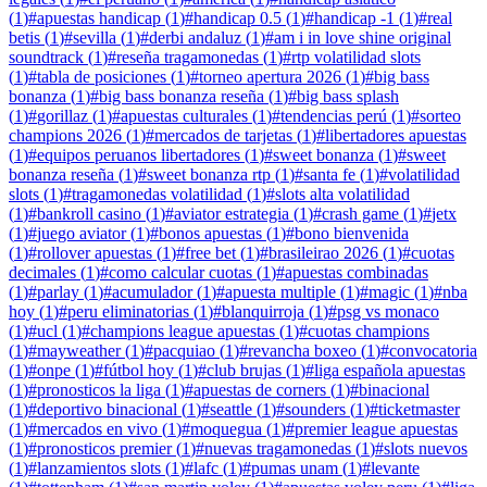
(
1
)
#
apuestas handicap
(
1
)
#
handicap 0.5
(
1
)
#
handicap -1
(
1
)
#
real
betis
(
1
)
#
sevilla
(
1
)
#
derbi andaluz
(
1
)
#
am i in love shine original
soundtrack
(
1
)
#
reseña tragamonedas
(
1
)
#
rtp volatilidad slots
(
1
)
#
tabla de posiciones
(
1
)
#
torneo apertura 2026
(
1
)
#
big bass
bonanza
(
1
)
#
big bass bonanza reseña
(
1
)
#
big bass splash
(
1
)
#
gorillaz
(
1
)
#
apuestas culturales
(
1
)
#
tendencias perú
(
1
)
#
sorteo
champions 2026
(
1
)
#
mercados de tarjetas
(
1
)
#
libertadores apuestas
(
1
)
#
equipos peruanos libertadores
(
1
)
#
sweet bonanza
(
1
)
#
sweet
bonanza reseña
(
1
)
#
sweet bonanza rtp
(
1
)
#
santa fe
(
1
)
#
volatilidad
slots
(
1
)
#
tragamonedas volatilidad
(
1
)
#
slots alta volatilidad
(
1
)
#
bankroll casino
(
1
)
#
aviator estrategia
(
1
)
#
crash game
(
1
)
#
jetx
(
1
)
#
juego aviator
(
1
)
#
bonos apuestas
(
1
)
#
bono bienvenida
(
1
)
#
rollover apuestas
(
1
)
#
free bet
(
1
)
#
brasileirao 2026
(
1
)
#
cuotas
decimales
(
1
)
#
como calcular cuotas
(
1
)
#
apuestas combinadas
(
1
)
#
parlay
(
1
)
#
acumulador
(
1
)
#
apuesta multiple
(
1
)
#
magic
(
1
)
#
nba
hoy
(
1
)
#
peru eliminatorias
(
1
)
#
blanquirroja
(
1
)
#
psg vs monaco
(
1
)
#
ucl
(
1
)
#
champions league apuestas
(
1
)
#
cuotas champions
(
1
)
#
mayweather
(
1
)
#
pacquiao
(
1
)
#
revancha boxeo
(
1
)
#
convocatoria
(
1
)
#
onpe
(
1
)
#
fútbol hoy
(
1
)
#
club brujas
(
1
)
#
liga española apuestas
(
1
)
#
pronosticos la liga
(
1
)
#
apuestas de corners
(
1
)
#
binacional
(
1
)
#
deportivo binacional
(
1
)
#
seattle
(
1
)
#
sounders
(
1
)
#
ticketmaster
(
1
)
#
mercados en vivo
(
1
)
#
moquegua
(
1
)
#
premier league apuestas
(
1
)
#
pronosticos premier
(
1
)
#
nuevas tragamonedas
(
1
)
#
slots nuevos
(
1
)
#
lanzamientos slots
(
1
)
#
lafc
(
1
)
#
pumas unam
(
1
)
#
levante