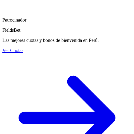
Patrocinador
FieldsBet
Las mejores cuotas y bonos de bienvenida en Perú.
Ver Cuotas