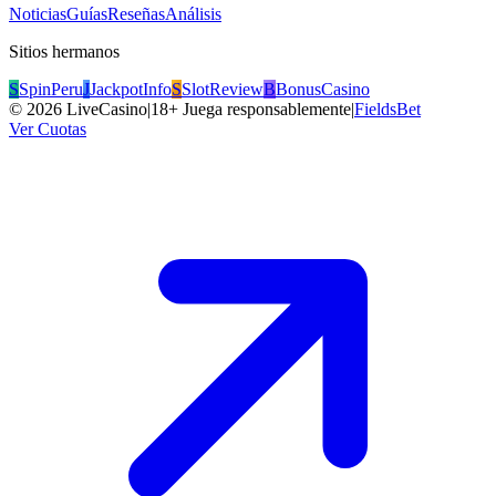
Noticias
Guías
Reseñas
Análisis
Sitios hermanos
S
SpinPeru
J
JackpotInfo
S
SlotReview
B
BonusCasino
©
2026
LiveCasino
|
18+ Juega responsablemente
|
FieldsBet
Ver Cuotas