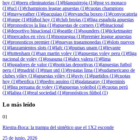
hoy
(
1
)
#
peru eliminatorias
(
1
)
#
blanquirroja
(
1
)
#
psg vs monaco
(
1
)
#
ucl
(
1
)
#
champions league apuestas
(
1
)
#
cuotas champions
(
1
)
#
mayweather
(
1
)
#
pacquiao
(
1
)
#
revancha boxeo
(
1
)
#
convocatoria
(
1
)
#
onpe
(
1
)
#
fútbol hoy
(
1
)
#
club brujas
(
1
)
#
liga española apuestas
(
1
)
#
pronosticos la liga
(
1
)
#
apuestas de corners
(
1
)
#
binacional
(
1
)
#
deportivo binacional
(
1
)
#
seattle
(
1
)
#
sounders
(
1
)
#
ticketmaster
(
1
)
#
mercados en vivo
(
1
)
#
moquegua
(
1
)
#
premier league apuestas
(
1
)
#
pronosticos premier
(
1
)
#
nuevas tragamonedas
(
1
)
#
slots nuevos
(
1
)
#
lanzamientos slots
(
1
)
#
lafc
(
1
)
#
pumas unam
(
1
)
#
levante
(
1
)
#
tottenham
(
1
)
#
san martin voley
(
1
)
#
apuestas voley peru
(
1
)
#
liga
nacional de voley
(
1
)
#
osasuna
(
1
)
#
alex valera
(
1
)
#
lima
(
1
)
#
jugadores de valor
(
1
)
#
noticias deportivas
(
1
)
#
apuestas futbol
peru
(
1
)
#
madrid
(
1
)
#
man utd
(
1
)
#
regatas lima
(
1
)
#
sudamericano de
clubes vóley
(
1
)
#
apuestas vóley
(
1
)
#
uviv
(
1
)
#
partidos
(
1
)
#
cuotas
hoy
(
1
)
#
benfica
(
1
)
#
pedro aquino
(
1
)
#
galatasaray
(
1
)
#
geminis
(
1
)
#
liga peruana de voley
(
1
)
#
apuestas voleibol
(
1
)
#
cuotas perú
(
1
)
#
laliga
(
1
)
#
real sociedad
(
1
)
#
pronósticos fútbol
(
1
)
Lo más leído
01
Riestra-Boca: la trampa del sintético que el 1X2 esconde
25 de junio, 2026