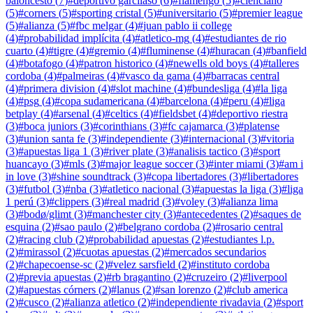
baloncesto
(
7
)
#
deportivo garcilaso
(
6
)
#
flamengo
(
5
)
#
cienciano
(
5
)
#
corners
(
5
)
#
sporting cristal
(
5
)
#
universitario
(
5
)
#
premier league
(
5
)
#
alianza
(
5
)
#
fbc melgar
(
4
)
#
juan pablo ii college
(
4
)
#
probabilidad implícita
(
4
)
#
atletico-mg
(
4
)
#
estudiantes de rio
cuarto
(
4
)
#
tigre
(
4
)
#
gremio
(
4
)
#
fluminense
(
4
)
#
huracan
(
4
)
#
banfield
(
4
)
#
botafogo
(
4
)
#
patron historico
(
4
)
#
newells old boys
(
4
)
#
talleres
cordoba
(
4
)
#
palmeiras
(
4
)
#
vasco da gama
(
4
)
#
barracas central
(
4
)
#
primera division
(
4
)
#
slot machine
(
4
)
#
bundesliga
(
4
)
#
la liga
(
4
)
#
psg
(
4
)
#
copa sudamericana
(
4
)
#
barcelona
(
4
)
#
peru
(
4
)
#
liga
betplay
(
4
)
#
arsenal
(
4
)
#
celtics
(
4
)
#
fieldsbet
(
4
)
#
deportivo riestra
(
3
)
#
boca juniors
(
3
)
#
corinthians
(
3
)
#
fc cajamarca
(
3
)
#
platense
(
3
)
#
union santa fe
(
3
)
#
independiente
(
3
)
#
internacional
(
3
)
#
vitoria
(
3
)
#
apuestas liga 1
(
3
)
#
river plate
(
3
)
#
analisis tactico
(
3
)
#
sport
huancayo
(
3
)
#
mls
(
3
)
#
major league soccer
(
3
)
#
inter miami
(
3
)
#
am i
in love
(
3
)
#
shine soundtrack
(
3
)
#
copa libertadores
(
3
)
#
libertadores
(
3
)
#
futbol
(
3
)
#
nba
(
3
)
#
atletico nacional
(
3
)
#
apuestas la liga
(
3
)
#
liga
1 perú
(
3
)
#
clippers
(
3
)
#
real madrid
(
3
)
#
voley
(
3
)
#
alianza lima
(
3
)
#
bodø/glimt
(
3
)
#
manchester city
(
3
)
#
antecedentes
(
2
)
#
saques de
esquina
(
2
)
#
sao paulo
(
2
)
#
belgrano cordoba
(
2
)
#
rosario central
(
2
)
#
racing club
(
2
)
#
probabilidad apuestas
(
2
)
#
estudiantes l.p.
(
2
)
#
mirassol
(
2
)
#
cuotas apuestas
(
2
)
#
mercados secundarios
(
2
)
#
chapecoense-sc
(
2
)
#
velez sarsfield
(
2
)
#
instituto cordoba
(
2
)
#
previa apuestas
(
2
)
#
rb bragantino
(
2
)
#
cruzeiro
(
2
)
#
liverpool
(
2
)
#
apuestas córners
(
2
)
#
lanus
(
2
)
#
san lorenzo
(
2
)
#
club america
(
2
)
#
cusco
(
2
)
#
alianza atletico
(
2
)
#
independiente rivadavia
(
2
)
#
sport