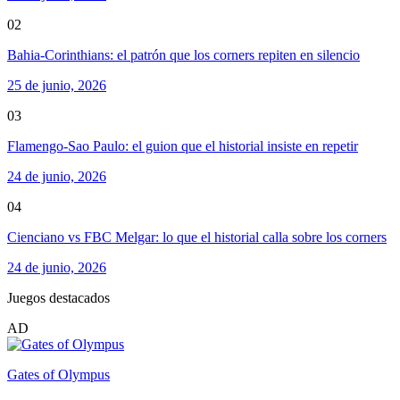
02
Bahia-Corinthians: el patrón que los corners repiten en silencio
25 de junio, 2026
03
Flamengo-Sao Paulo: el guion que el historial insiste en repetir
24 de junio, 2026
04
Cienciano vs FBC Melgar: lo que el historial calla sobre los corners
24 de junio, 2026
Juegos destacados
AD
Gates of Olympus