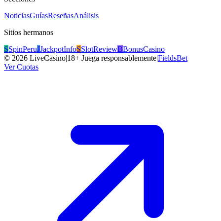
Noticias
Guías
Reseñas
Análisis
Sitios hermanos
S
SpinPeru
J
JackpotInfo
S
SlotReview
B
BonusCasino
©
2026
LiveCasino
|
18+ Juega responsablemente
|
FieldsBet
Ver Cuotas