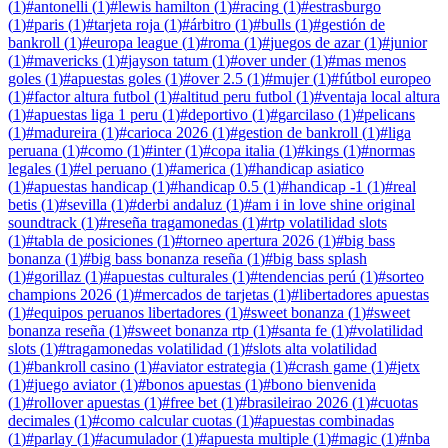
(
1
)
#
antonelli
(
1
)
#
lewis hamilton
(
1
)
#
racing
(
1
)
#
estrasburgo
(
1
)
#
paris
(
1
)
#
tarjeta roja
(
1
)
#
árbitro
(
1
)
#
bulls
(
1
)
#
gestión de
bankroll
(
1
)
#
europa league
(
1
)
#
roma
(
1
)
#
juegos de azar
(
1
)
#
junior
(
1
)
#
mavericks
(
1
)
#
jayson tatum
(
1
)
#
over under
(
1
)
#
mas menos
goles
(
1
)
#
apuestas goles
(
1
)
#
over 2.5
(
1
)
#
mujer
(
1
)
#
fútbol europeo
(
1
)
#
factor altura futbol
(
1
)
#
altitud peru futbol
(
1
)
#
ventaja local altura
(
1
)
#
apuestas liga 1 peru
(
1
)
#
deportivo
(
1
)
#
garcilaso
(
1
)
#
pelicans
(
1
)
#
madureira
(
1
)
#
carioca 2026
(
1
)
#
gestion de bankroll
(
1
)
#
liga
peruana
(
1
)
#
como
(
1
)
#
inter
(
1
)
#
copa italia
(
1
)
#
kings
(
1
)
#
normas
legales
(
1
)
#
el peruano
(
1
)
#
america
(
1
)
#
handicap asiatico
(
1
)
#
apuestas handicap
(
1
)
#
handicap 0.5
(
1
)
#
handicap -1
(
1
)
#
real
betis
(
1
)
#
sevilla
(
1
)
#
derbi andaluz
(
1
)
#
am i in love shine original
soundtrack
(
1
)
#
reseña tragamonedas
(
1
)
#
rtp volatilidad slots
(
1
)
#
tabla de posiciones
(
1
)
#
torneo apertura 2026
(
1
)
#
big bass
bonanza
(
1
)
#
big bass bonanza reseña
(
1
)
#
big bass splash
(
1
)
#
gorillaz
(
1
)
#
apuestas culturales
(
1
)
#
tendencias perú
(
1
)
#
sorteo
champions 2026
(
1
)
#
mercados de tarjetas
(
1
)
#
libertadores apuestas
(
1
)
#
equipos peruanos libertadores
(
1
)
#
sweet bonanza
(
1
)
#
sweet
bonanza reseña
(
1
)
#
sweet bonanza rtp
(
1
)
#
santa fe
(
1
)
#
volatilidad
slots
(
1
)
#
tragamonedas volatilidad
(
1
)
#
slots alta volatilidad
(
1
)
#
bankroll casino
(
1
)
#
aviator estrategia
(
1
)
#
crash game
(
1
)
#
jetx
(
1
)
#
juego aviator
(
1
)
#
bonos apuestas
(
1
)
#
bono bienvenida
(
1
)
#
rollover apuestas
(
1
)
#
free bet
(
1
)
#
brasileirao 2026
(
1
)
#
cuotas
decimales
(
1
)
#
como calcular cuotas
(
1
)
#
apuestas combinadas
(
1
)
#
parlay
(
1
)
#
acumulador
(
1
)
#
apuesta multiple
(
1
)
#
magic
(
1
)
#
nba