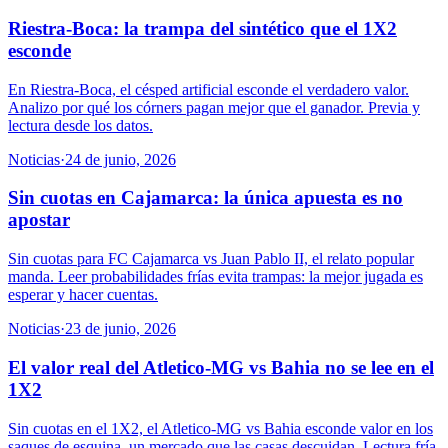
Riestra-Boca: la trampa del sintético que el 1X2
esconde
En Riestra-Boca, el césped artificial esconde el verdadero valor.
Analizo por qué los córners pagan mejor que el ganador. Previa y
lectura desde los datos.
Noticias
·
24 de junio, 2026
Sin cuotas en Cajamarca: la única apuesta es no
apostar
Sin cuotas para FC Cajamarca vs Juan Pablo II, el relato popular
manda. Leer probabilidades frías evita trampas: la mejor jugada es
esperar y hacer cuentas.
Noticias
·
23 de junio, 2026
El valor real del Atletico-MG vs Bahia no se lee en el
1X2
Sin cuotas en el 1X2, el Atletico-MG vs Bahia esconde valor en los
saques de esquina, un mercado que las casas descuidan. Lectura fría