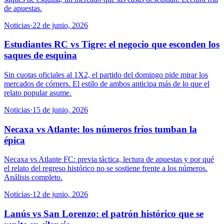
de apuestas.
Noticias
·
22 de junio, 2026
Estudiantes RC vs Tigre: el negocio que esconden los
saques de esquina
Sin cuotas oficiales al 1X2, el partido del domingo pide mirar los
mercados de córners. El estilo de ambos anticipa más de lo que el
relato popular asume.
Noticias
·
15 de junio, 2026
Necaxa vs Atlante: los números fríos tumban la
épica
Necaxa vs Atlante FC: previa táctica, lectura de apuestas y por qué
el relato del regreso histórico no se sostiene frente a los números.
Análisis completo.
Noticias
·
12 de junio, 2026
Lanús vs San Lorenzo: el patrón histórico que se