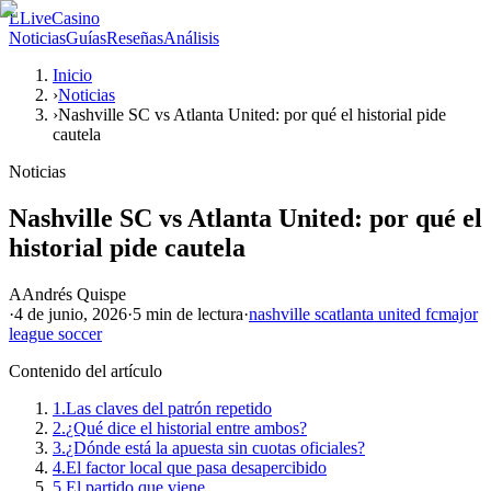
L
LiveCasino
Noticias
Guías
Reseñas
Análisis
Inicio
›
Noticias
›
Nashville SC vs Atlanta United: por qué el historial pide
cautela
Noticias
Nashville SC vs Atlanta United: por qué el
historial pide cautela
A
Andrés Quispe
·
4 de junio, 2026
·
5 min
de lectura
·
nashville sc
atlanta united fc
major
league soccer
Contenido del artículo
1.
Las claves del patrón repetido
2.
¿Qué dice el historial entre ambos?
3.
¿Dónde está la apuesta sin cuotas oficiales?
4.
El factor local que pasa desapercibido
5.
El partido que viene