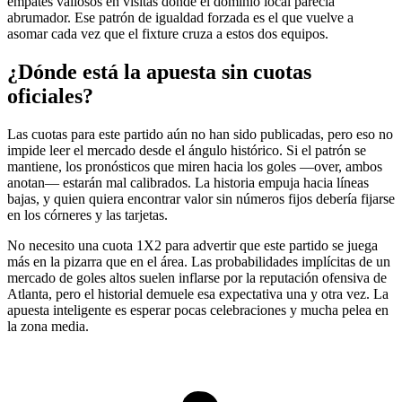
empates valiosos en visitas donde el dominio local parecía
abrumador. Ese patrón de igualdad forzada es el que vuelve a
asomar cada vez que el fixture cruza a estos dos equipos.
¿Dónde está la apuesta sin cuotas
oficiales?
Las cuotas para este partido aún no han sido publicadas, pero eso no
impide leer el mercado desde el ángulo histórico. Si el patrón se
mantiene, los pronósticos que miren hacia los goles —over, ambos
anotan— estarán mal calibrados. La historia empuja hacia líneas
bajas, y quien quiera encontrar valor sin números fijos debería fijarse
en los córneres y las tarjetas.
No necesito una cuota 1X2 para advertir que este partido se juega
más en la pizarra que en el área. Las probabilidades implícitas de un
mercado de goles altos suelen inflarse por la reputación ofensiva de
Atlanta, pero el historial demuele esa expectativa una y otra vez. La
apuesta inteligente es esperar pocas celebraciones y mucha pelea en
la zona media.