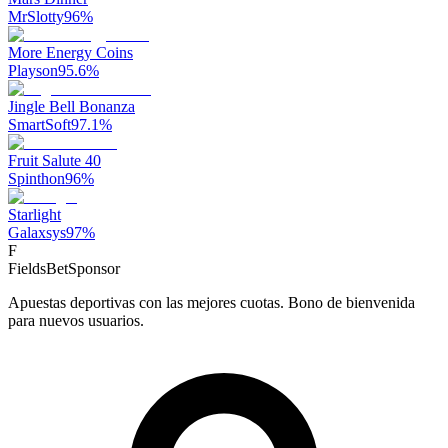
MrSlotty
96
%
More Energy Coins
Playson
95.6
%
Jingle Bell Bonanza
SmartSoft
97.1
%
Fruit Salute 40
Spinthon
96
%
Starlight
Galaxsys
97
%
F
FieldsBet
Sponsor
Apuestas deportivas con las mejores cuotas. Bono de bienvenida
para nuevos usuarios.