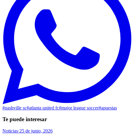
#
nashville sc
#
atlanta united fc
#
major league soccer
#
apuestas
Te puede interesar
Noticias
·
25 de junio, 2026