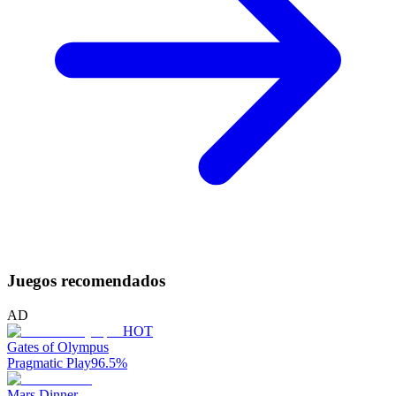
Juegos recomendados
AD
HOT
Gates of Olympus
Pragmatic Play
96.5
%
Mars Dinner