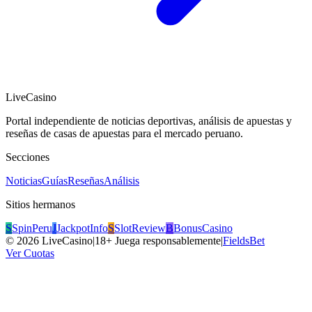
LiveCasino
Portal independiente de noticias deportivas, análisis de apuestas y
reseñas de casas de apuestas para el mercado peruano.
Secciones
Noticias
Guías
Reseñas
Análisis
Sitios hermanos
S
SpinPeru
J
JackpotInfo
S
SlotReview
B
BonusCasino
©
2026
LiveCasino
|
18+ Juega responsablemente
|
FieldsBet
Ver Cuotas