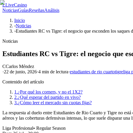
L
LiveCasino
Noticias
Guías
Reseñas
Análisis
Inicio
›
Noticias
›
Estudiantes RC vs Tigre: el negocio que esconden los saques 
Noticias
Estudiantes RC vs Tigre: el negocio que es
C
Carlos Méndez
·
22 de junio, 2026
·
4 min
de lectura
·
estudiantes de rio cuarto
tigre
liga 
Contenido del artículo
1.
¿Por qué los corners, y no el 1X2?
2.
¿Qué esperar del partido en vivo?
3.
¿Cómo leer el mercado sin cuotas fijas?
La respuesta al duelo entre Estudiantes de Rio Cuarto y Tigre no est
aéreos y las coberturas defensivas intensas, lo que suele disparar una l
Liga Profesional
•
Regular Season