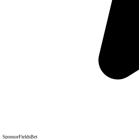
Sponsor
FieldsBet