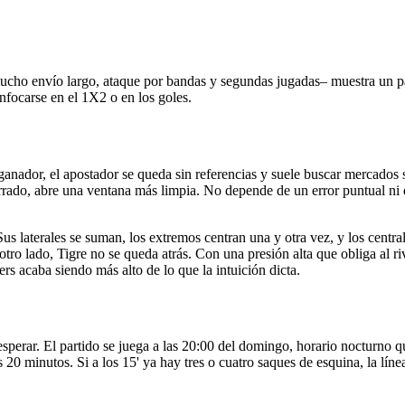
o –mucho envío largo, ataque por bandas y segundas jugadas– muestra un
enfocarse en el 1X2 o en los goles.
 ganador, el apostador se queda sin referencias y suele buscar mercados 
rado, abre una ventana más limpia. No depende de un error puntual ni de
s laterales se suman, los extremos centran una y otra vez, y los central
otro lado, Tigre no se queda atrás. Con una presión alta que obliga al riv
rs acaba siendo más alto de lo que la intuición dicta.
sperar. El partido se juega a las 20:00 del domingo, horario nocturno q
 20 minutos. Si a los 15' ya hay tres o cuatro saques de esquina, la lín