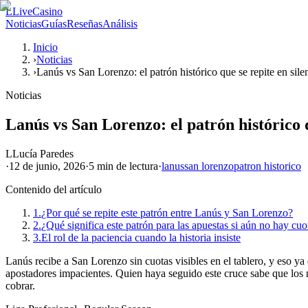
L
LiveCasino
Noticias
Guías
Reseñas
Análisis
Inicio
›
Noticias
›
Lanús vs San Lorenzo: el patrón histórico que se repite en sile
Noticias
Lanús vs San Lorenzo: el patrón histórico q
L
Lucía Paredes
·
12 de junio, 2026
·
5 min
de lectura
·
lanus
san lorenzo
patron historico
Contenido del artículo
1.
¿Por qué se repite este patrón entre Lanús y San Lorenzo?
2.
¿Qué significa este patrón para las apuestas si aún no hay cuo
3.
El rol de la paciencia cuando la historia insiste
Lanús recibe a San Lorenzo sin cuotas visibles en el tablero, y eso y
apostadores impacientes. Quien haya seguido este cruce sabe que los nú
cobrar.