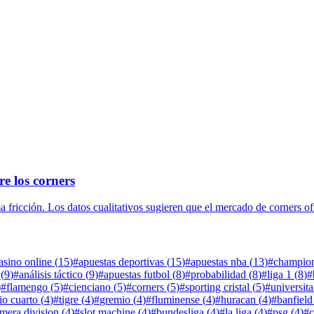
re los corners
fricción. Los datos cualitativos sugieren que el mercado de corners ofr
asino online
(
15
)
#
apuestas deportivas
(
15
)
#
apuestas nba
(
13
)
#
champion
(
9
)
#
análisis táctico
(
9
)
#
apuestas futbol
(
8
)
#
probabilidad
(
8
)
#
liga 1
(
8
)
#
)
#
flamengo
(
5
)
#
cienciano
(
5
)
#
corners
(
5
)
#
sporting cristal
(
5
)
#
universita
io cuarto
(
4
)
#
tigre
(
4
)
#
gremio
(
4
)
#
fluminense
(
4
)
#
huracan
(
4
)
#
banfield
imera division
(
4
)
#
slot machine
(
4
)
#
bundesliga
(
4
)
#
la liga
(
4
)
#
psg
(
4
)
#