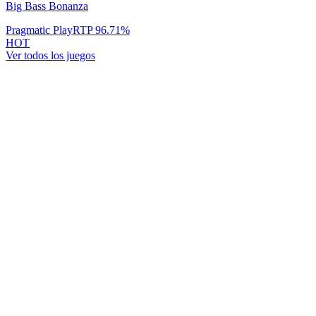
Big Bass Bonanza
Pragmatic Play
RTP
96.71
%
HOT
Ver todos los juegos