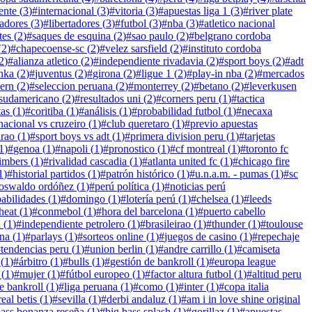
ente
(
3
)
#
internacional
(
3
)
#
vitoria
(
3
)
#
apuestas liga 1
(
3
)
#
river plate
tadores
(
3
)
#
libertadores
(
3
)
#
futbol
(
3
)
#
nba
(
3
)
#
atletico nacional
tes
(
2
)
#
saques de esquina
(
2
)
#
sao paulo
(
2
)
#
belgrano cordoba
(
2
)
#
chapecoense-sc
(
2
)
#
velez sarsfield
(
2
)
#
instituto cordoba
2
)
#
alianza atletico
(
2
)
#
independiente rivadavia
(
2
)
#
sport boys
(
2
)
#
adt
inka
(
2
)
#
juventus
(
2
)
#
girona
(
2
)
#
ligue 1
(
2
)
#
play-in nba
(
2
)
#
mercados
ern
(
2
)
#
seleccion peruana
(
2
)
#
monterrey
(
2
)
#
betano
(
2
)
#
leverkusen
sudamericano
(
2
)
#
resultados uni
(
2
)
#
corners peru
(
1
)
#
tactica
tas
(
1
)
#
coritiba
(
1
)
#
análisis
(
1
)
#
probabilidad futbol
(
1
)
#
necaxa
nacional vs cruzeiro
(
1
)
#
club queretaro
(
1
)
#
previo apuestas
irao
(
1
)
#
sport boys vs adt
(
1
)
#
primera division peru
(
1
)
#
tarjetas
1
)
#
genoa
(
1
)
#
napoli
(
1
)
#
pronostico
(
1
)
#
cf montreal
(
1
)
#
toronto fc
timbers
(
1
)
#
rivalidad cascadia
(
1
)
#
atlanta united fc
(
1
)
#
chicago fire
1
)
#
historial partidos
(
1
)
#
patrón histórico
(
1
)
#
u.n.a.m. - pumas
(
1
)
#
sc
oswaldo ordóñez
(
1
)
#
perú política
(
1
)
#
noticias perú
babilidades
(
1
)
#
domingo
(
1
)
#
lotería perú
(
1
)
#
chelsea
(
1
)
#
leeds
heat
(
1
)
#
conmebol
(
1
)
#
hora del barcelona
(
1
)
#
puerto cabello
a
(
1
)
#
independiente petrolero
(
1
)
#
brasileirao
(
1
)
#
thunder
(
1
)
#
toulouse
ina
(
1
)
#
parlays
(
1
)
#
sorteos online
(
1
)
#
juegos de casino
(
1
)
#
repechaje
#
tendencias peru
(
1
)
#
union berlin
(
1
)
#
andre carrillo
(
1
)
#
camiseta
(
1
)
#
árbitro
(
1
)
#
bulls
(
1
)
#
gestión de bankroll
(
1
)
#
europa league
(
1
)
#
mujer
(
1
)
#
fútbol europeo
(
1
)
#
factor altura futbol
(
1
)
#
altitud peru
e bankroll
(
1
)
#
liga peruana
(
1
)
#
como
(
1
)
#
inter
(
1
)
#
copa italia
real betis
(
1
)
#
sevilla
(
1
)
#
derbi andaluz
(
1
)
#
am i in love shine original
bass bonanza reseña
(
1
)
#
big bass splash
(
1
)
#
gorillaz
(
1
)
#
apuestas