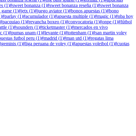
es
(
1
)
#
sweet bonanza
(
1
)
#
sweet bonanza reseña
(
1
)
#
sweet bonanza
h game
(
1
)
#
jetx
(
1
)
#
juego aviator
(
1
)
#
bonos apuestas
(
1
)
#
bono
1
)
#
parlay
(
1
)
#
acumulador
(
1
)
#
apuesta multiple
(
1
)
#
magic
(
1
)
#
nba hoy
#
pacquiao
(
1
)
#
revancha boxeo
(
1
)
#
convocatoria
(
1
)
#
onpe
(
1
)
#
fútbol
attle
(
1
)
#
sounders
(
1
)
#
ticketmaster
(
1
)
#
mercados en vivo
fc
(
1
)
#
pumas unam
(
1
)
#
levante
(
1
)
#
tottenham
(
1
)
#
san martin voley
puestas futbol peru
(
1
)
#
madrid
(
1
)
#
man utd
(
1
)
#
regatas lima
#
geminis
(
1
)
#
liga peruana de voley
(
1
)
#
apuestas voleibol
(
1
)
#
cuotas