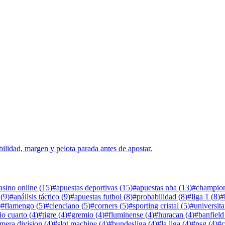
ilidad, margen y pelota parada antes de apostar.
asino online
(
15
)
#
apuestas deportivas
(
15
)
#
apuestas nba
(
13
)
#
champion
(
9
)
#
análisis táctico
(
9
)
#
apuestas futbol
(
8
)
#
probabilidad
(
8
)
#
liga 1
(
8
)
#
)
#
flamengo
(
5
)
#
cienciano
(
5
)
#
corners
(
5
)
#
sporting cristal
(
5
)
#
universita
io cuarto
(
4
)
#
tigre
(
4
)
#
gremio
(
4
)
#
fluminense
(
4
)
#
huracan
(
4
)
#
banfield
imera division
(
4
)
#
slot machine
(
4
)
#
bundesliga
(
4
)
#
la liga
(
4
)
#
psg
(
4
)
#