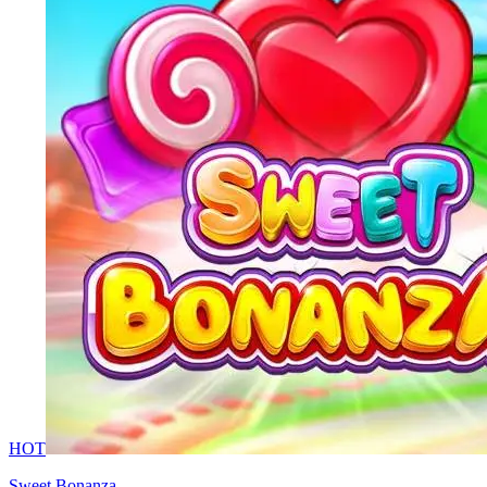
HOT
Sweet Bonanza