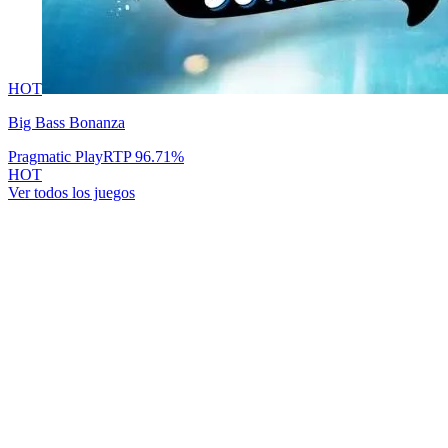
HOT
Big Bass Bonanza
Pragmatic Play
RTP
96.71
%
HOT
Ver todos los juegos