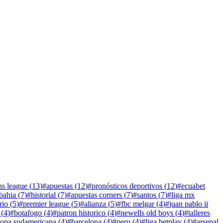
s league
(
13
)
#
apuestas
(
12
)
#
pronósticos deportivos
(
12
)
#
ecuabet
bahia
(
7
)
#
historial
(
7
)
#
apuestas corners
(
7
)
#
santos
(
7
)
#
liga mx
rio
(
5
)
#
premier league
(
5
)
#
alianza
(
5
)
#
fbc melgar
(
4
)
#
juan pablo ii
(
4
)
#
botafogo
(
4
)
#
patron historico
(
4
)
#
newells old boys
(
4
)
#
talleres
copa sudamericana
(
4
)
#
barcelona
(
4
)
#
peru
(
4
)
#
liga betplay
(
4
)
#
arsenal