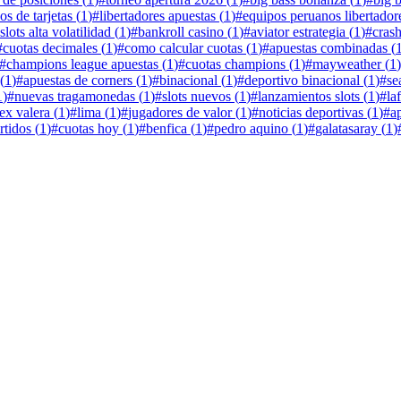
s de tarjetas
(
1
)
#
libertadores apuestas
(
1
)
#
equipos peruanos libertador
slots alta volatilidad
(
1
)
#
bankroll casino
(
1
)
#
aviator estrategia
(
1
)
#
cras
#
cuotas decimales
(
1
)
#
como calcular cuotas
(
1
)
#
apuestas combinadas
(
#
champions league apuestas
(
1
)
#
cuotas champions
(
1
)
#
mayweather
(
1
)
(
1
)
#
apuestas de corners
(
1
)
#
binacional
(
1
)
#
deportivo binacional
(
1
)
#
se
1
)
#
nuevas tragamonedas
(
1
)
#
slots nuevos
(
1
)
#
lanzamientos slots
(
1
)
#
la
lex valera
(
1
)
#
lima
(
1
)
#
jugadores de valor
(
1
)
#
noticias deportivas
(
1
)
#
a
rtidos
(
1
)
#
cuotas hoy
(
1
)
#
benfica
(
1
)
#
pedro aquino
(
1
)
#
galatasaray
(
1
)