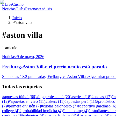
L
LiveCasino
Noticias
Guías
Reseñas
Análisis
Inicio
›
#aston villa
#
aston villa
1
artículo
Noticias
·
9 de mayo, 2026
Freiburg-Aston Villa: el precio oculto está parado
Sin cuotas 1X2 publicadas, Freiburg vs Aston Villa exige mirar probab
Todas las etiquetas
#
apuestas fútbol
(
66
)
#
liga profesional
(
20
)
#
serie a
(
18
)
#
cuotas
(
17
)
#
c
(
12
)
#
apuestas en vivo
(
11
)
#
lakers
(
11
)
#
apuestas perú
(
11
)
#
pronóstico
(
7
)
#
primera división
(
7
)
#
cuotas baloncesto
(
7
)
#
deportivo garcilaso
(
6
college
(
4
)
#
probabilidad implícita
(
4
)
#
atletico-mg
(
4
)
#
estudiantes de r
cordoba
(
4
)
#
palmeiras
(
4
)
#
vasco da gama
(
4
)
#
barracas central
(
4
)
#
pr