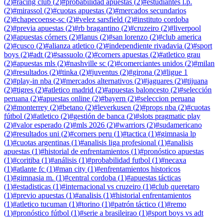
(
2
)
#
racing club
(
2
)
#
probabilidad apuestas
(
2
)
#
estudiantes l.p.
(
2
)
#
mirassol
(
2
)
#
cuotas apuestas
(
2
)
#
mercados secundarios
(
2
)
#
chapecoense-sc
(
2
)
#
velez sarsfield
(
2
)
#
instituto cordoba
(
2
)
#
previa apuestas
(
2
)
#
rb bragantino
(
2
)
#
cruzeiro
(
2
)
#
liverpool
(
2
)
#
apuestas córners
(
2
)
#
lanus
(
2
)
#
san lorenzo
(
2
)
#
club america
(
2
)
#
cusco
(
2
)
#
alianza atletico
(
2
)
#
independiente rivadavia
(
2
)
#
sport
boys
(
2
)
#
adt
(
2
)
#
sassuolo
(
2
)
#
corners apuestas
(
2
)
#
atletico grau
(
2
)
#
apuestas mls
(
2
)
#
nashville sc
(
2
)
#
comerciantes unidos
(
2
)
#
milan
(
2
)
#
resultados
(
2
)
#
tinka
(
2
)
#
juventus
(
2
)
#
girona
(
2
)
#
ligue 1
(
2
)
#
play-in nba
(
2
)
#
mercados alternativos
(
2
)
#
jaguares
(
2
)
#
tijuana
(
2
)
#
tigres
(
2
)
#
atletico madrid
(
2
)
#
apuestas baloncesto
(
2
)
#
selección
peruana
(
2
)
#
apuestas online
(
2
)
#
bayern
(
2
)
#
seleccion peruana
(
2
)
#
monterrey
(
2
)
#
betano
(
2
)
#
leverkusen
(
2
)
#
props nba
(
2
)
#
cuotas
fútbol
(
2
)
#
atletico
(
2
)
#
gestión de banca
(
2
)
#
slots pragmatic play
(
2
)
#
valor esperado
(
2
)
#
mls 2026
(
2
)
#
warriors
(
2
)
#
sudamericano
(
2
)
#
resultados uni
(
2
)
#
corners peru
(
1
)
#
tactica
(
1
)
#
gimnasia lp
(
1
)
#
cuotas argentinas
(
1
)
#
analisis liga profesional
(
1
)
#
analisis
apuestas
(
1
)
#
historial de enfrentamientos
(
1
)
#
pronóstico apuestas
(
1
)
#
coritiba
(
1
)
#
análisis
(
1
)
#
probabilidad futbol
(
1
)
#
necaxa
(
1
)
#
atlante fc
(
1
)
#
man city
(
1
)
#
enfrentamientos historicos
(
1
)
#
gimnasia m.
(
1
)
#
central cordoba
(
1
)
#
apuestas tácticas
(
1
)
#
estadisticas
(
1
)
#
internacional vs cruzeiro
(
1
)
#
club queretaro
(
1
)
#
previo apuestas
(
1
)
#
analisis
(
1
)
#
historial enfrentamientos
(
1
)
#
atletico tucuman
(
1
)
#
torino
(
1
)
#
patrón táctico
(
1
)
#
remo
(
1
)
#
pronóstico fútbol
(
1
)
#
serie a brasileirao
(
1
)
#
sport boys vs adt