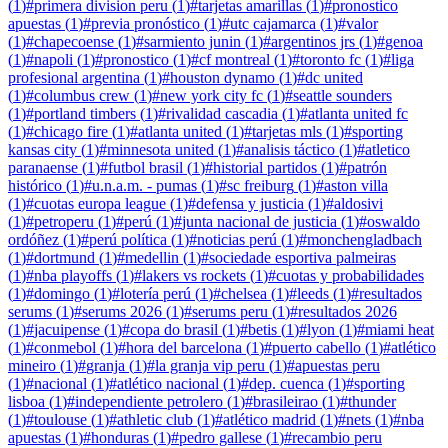
(
1
)
#
primera division peru
(
1
)
#
tarjetas amarillas
(
1
)
#
pronostico
apuestas
(
1
)
#
previa pronóstico
(
1
)
#
utc cajamarca
(
1
)
#
valor
(
1
)
#
chapecoense
(
1
)
#
sarmiento junin
(
1
)
#
argentinos jrs
(
1
)
#
genoa
(
1
)
#
napoli
(
1
)
#
pronostico
(
1
)
#
cf montreal
(
1
)
#
toronto fc
(
1
)
#
liga
profesional argentina
(
1
)
#
houston dynamo
(
1
)
#
dc united
(
1
)
#
columbus crew
(
1
)
#
new york city fc
(
1
)
#
seattle sounders
(
1
)
#
portland timbers
(
1
)
#
rivalidad cascadia
(
1
)
#
atlanta united fc
(
1
)
#
chicago fire
(
1
)
#
atlanta united
(
1
)
#
tarjetas mls
(
1
)
#
sporting
kansas city
(
1
)
#
minnesota united
(
1
)
#
analisis táctico
(
1
)
#
atletico
paranaense
(
1
)
#
futbol brasil
(
1
)
#
historial partidos
(
1
)
#
patrón
histórico
(
1
)
#
u.n.a.m. - pumas
(
1
)
#
sc freiburg
(
1
)
#
aston villa
(
1
)
#
cuotas europa league
(
1
)
#
defensa y justicia
(
1
)
#
aldosivi
(
1
)
#
petroperu
(
1
)
#
perú
(
1
)
#
junta nacional de justicia
(
1
)
#
oswaldo
ordóñez
(
1
)
#
perú política
(
1
)
#
noticias perú
(
1
)
#
monchengladbach
(
1
)
#
dortmund
(
1
)
#
medellin
(
1
)
#
sociedade esportiva palmeiras
(
1
)
#
nba playoffs
(
1
)
#
lakers vs rockets
(
1
)
#
cuotas y probabilidades
(
1
)
#
domingo
(
1
)
#
lotería perú
(
1
)
#
chelsea
(
1
)
#
leeds
(
1
)
#
resultados
serums
(
1
)
#
serums 2026
(
1
)
#
serums peru
(
1
)
#
resultados 2026
(
1
)
#
jacuipense
(
1
)
#
copa do brasil
(
1
)
#
betis
(
1
)
#
lyon
(
1
)
#
miami heat
(
1
)
#
conmebol
(
1
)
#
hora del barcelona
(
1
)
#
puerto cabello
(
1
)
#
atlético
mineiro
(
1
)
#
granja
(
1
)
#
la granja vip peru
(
1
)
#
apuestas peru
(
1
)
#
nacional
(
1
)
#
atlético nacional
(
1
)
#
dep. cuenca
(
1
)
#
sporting
lisboa
(
1
)
#
independiente petrolero
(
1
)
#
brasileirao
(
1
)
#
thunder
(
1
)
#
toulouse
(
1
)
#
athletic club
(
1
)
#
atlético madrid
(
1
)
#
nets
(
1
)
#
nba
apuestas
(
1
)
#
honduras
(
1
)
#
pedro gallese
(
1
)
#
recambio peru