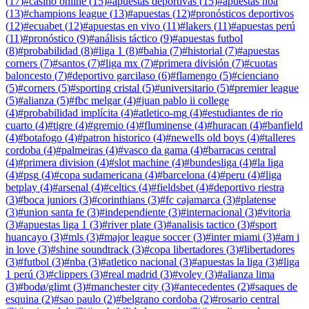
(
17
)
#
casino online
(
15
)
#
apuestas deportivas
(
15
)
#
apuestas nba
(
13
)
#
champions league
(
13
)
#
apuestas
(
12
)
#
pronósticos deportivos
(
12
)
#
ecuabet
(
12
)
#
apuestas en vivo
(
11
)
#
lakers
(
11
)
#
apuestas perú
(
11
)
#
pronóstico
(
9
)
#
análisis táctico
(
9
)
#
apuestas futbol
(
8
)
#
probabilidad
(
8
)
#
liga 1
(
8
)
#
bahia
(
7
)
#
historial
(
7
)
#
apuestas
corners
(
7
)
#
santos
(
7
)
#
liga mx
(
7
)
#
primera división
(
7
)
#
cuotas
baloncesto
(
7
)
#
deportivo garcilaso
(
6
)
#
flamengo
(
5
)
#
cienciano
(
5
)
#
corners
(
5
)
#
sporting cristal
(
5
)
#
universitario
(
5
)
#
premier league
(
5
)
#
alianza
(
5
)
#
fbc melgar
(
4
)
#
juan pablo ii college
(
4
)
#
probabilidad implícita
(
4
)
#
atletico-mg
(
4
)
#
estudiantes de rio
cuarto
(
4
)
#
tigre
(
4
)
#
gremio
(
4
)
#
fluminense
(
4
)
#
huracan
(
4
)
#
banfield
(
4
)
#
botafogo
(
4
)
#
patron historico
(
4
)
#
newells old boys
(
4
)
#
talleres
cordoba
(
4
)
#
palmeiras
(
4
)
#
vasco da gama
(
4
)
#
barracas central
(
4
)
#
primera division
(
4
)
#
slot machine
(
4
)
#
bundesliga
(
4
)
#
la liga
(
4
)
#
psg
(
4
)
#
copa sudamericana
(
4
)
#
barcelona
(
4
)
#
peru
(
4
)
#
liga
betplay
(
4
)
#
arsenal
(
4
)
#
celtics
(
4
)
#
fieldsbet
(
4
)
#
deportivo riestra
(
3
)
#
boca juniors
(
3
)
#
corinthians
(
3
)
#
fc cajamarca
(
3
)
#
platense
(
3
)
#
union santa fe
(
3
)
#
independiente
(
3
)
#
internacional
(
3
)
#
vitoria
(
3
)
#
apuestas liga 1
(
3
)
#
river plate
(
3
)
#
analisis tactico
(
3
)
#
sport
huancayo
(
3
)
#
mls
(
3
)
#
major league soccer
(
3
)
#
inter miami
(
3
)
#
am i
in love
(
3
)
#
shine soundtrack
(
3
)
#
copa libertadores
(
3
)
#
libertadores
(
3
)
#
futbol
(
3
)
#
nba
(
3
)
#
atletico nacional
(
3
)
#
apuestas la liga
(
3
)
#
liga
1 perú
(
3
)
#
clippers
(
3
)
#
real madrid
(
3
)
#
voley
(
3
)
#
alianza lima
(
3
)
#
bodø/glimt
(
3
)
#
manchester city
(
3
)
#
antecedentes
(
2
)
#
saques de
esquina
(
2
)
#
sao paulo
(
2
)
#
belgrano cordoba
(
2
)
#
rosario central