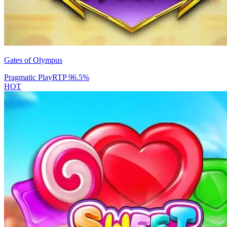
Gates of Olympus
Pragmatic Play
RTP
96.5
%
HOT