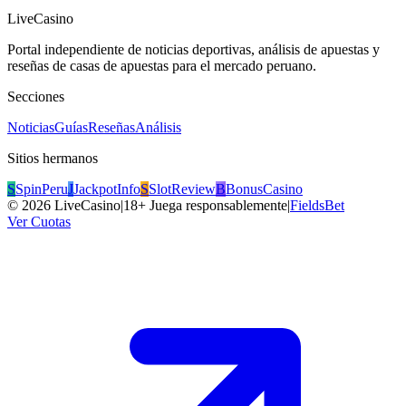
LiveCasino
Portal independiente de noticias deportivas, análisis de apuestas y
reseñas de casas de apuestas para el mercado peruano.
Secciones
Noticias
Guías
Reseñas
Análisis
Sitios hermanos
S
SpinPeru
J
JackpotInfo
S
SlotReview
B
BonusCasino
©
2026
LiveCasino
|
18+ Juega responsablemente
|
FieldsBet
Ver Cuotas