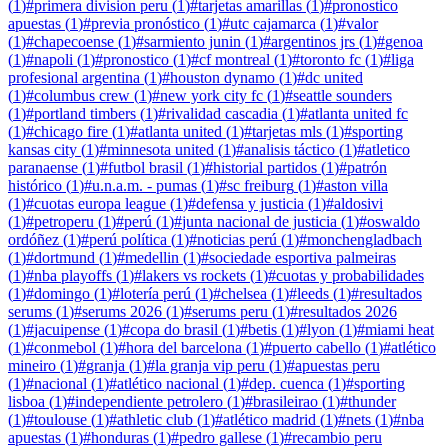
(
1
)
#
primera division peru
(
1
)
#
tarjetas amarillas
(
1
)
#
pronostico
apuestas
(
1
)
#
previa pronóstico
(
1
)
#
utc cajamarca
(
1
)
#
valor
(
1
)
#
chapecoense
(
1
)
#
sarmiento junin
(
1
)
#
argentinos jrs
(
1
)
#
genoa
(
1
)
#
napoli
(
1
)
#
pronostico
(
1
)
#
cf montreal
(
1
)
#
toronto fc
(
1
)
#
liga
profesional argentina
(
1
)
#
houston dynamo
(
1
)
#
dc united
(
1
)
#
columbus crew
(
1
)
#
new york city fc
(
1
)
#
seattle sounders
(
1
)
#
portland timbers
(
1
)
#
rivalidad cascadia
(
1
)
#
atlanta united fc
(
1
)
#
chicago fire
(
1
)
#
atlanta united
(
1
)
#
tarjetas mls
(
1
)
#
sporting
kansas city
(
1
)
#
minnesota united
(
1
)
#
analisis táctico
(
1
)
#
atletico
paranaense
(
1
)
#
futbol brasil
(
1
)
#
historial partidos
(
1
)
#
patrón
histórico
(
1
)
#
u.n.a.m. - pumas
(
1
)
#
sc freiburg
(
1
)
#
aston villa
(
1
)
#
cuotas europa league
(
1
)
#
defensa y justicia
(
1
)
#
aldosivi
(
1
)
#
petroperu
(
1
)
#
perú
(
1
)
#
junta nacional de justicia
(
1
)
#
oswaldo
ordóñez
(
1
)
#
perú política
(
1
)
#
noticias perú
(
1
)
#
monchengladbach
(
1
)
#
dortmund
(
1
)
#
medellin
(
1
)
#
sociedade esportiva palmeiras
(
1
)
#
nba playoffs
(
1
)
#
lakers vs rockets
(
1
)
#
cuotas y probabilidades
(
1
)
#
domingo
(
1
)
#
lotería perú
(
1
)
#
chelsea
(
1
)
#
leeds
(
1
)
#
resultados
serums
(
1
)
#
serums 2026
(
1
)
#
serums peru
(
1
)
#
resultados 2026
(
1
)
#
jacuipense
(
1
)
#
copa do brasil
(
1
)
#
betis
(
1
)
#
lyon
(
1
)
#
miami heat
(
1
)
#
conmebol
(
1
)
#
hora del barcelona
(
1
)
#
puerto cabello
(
1
)
#
atlético
mineiro
(
1
)
#
granja
(
1
)
#
la granja vip peru
(
1
)
#
apuestas peru
(
1
)
#
nacional
(
1
)
#
atlético nacional
(
1
)
#
dep. cuenca
(
1
)
#
sporting
lisboa
(
1
)
#
independiente petrolero
(
1
)
#
brasileirao
(
1
)
#
thunder
(
1
)
#
toulouse
(
1
)
#
athletic club
(
1
)
#
atlético madrid
(
1
)
#
nets
(
1
)
#
nba
apuestas
(
1
)
#
honduras
(
1
)
#
pedro gallese
(
1
)
#
recambio peru