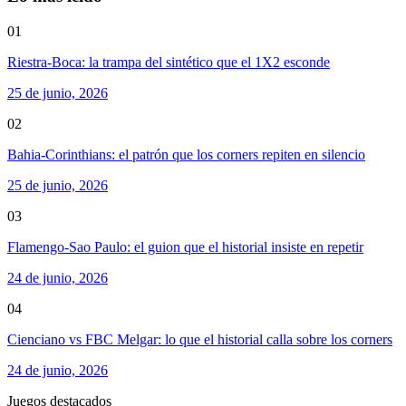
01
Riestra-Boca: la trampa del sintético que el 1X2 esconde
25 de junio, 2026
02
Bahia-Corinthians: el patrón que los corners repiten en silencio
25 de junio, 2026
03
Flamengo-Sao Paulo: el guion que el historial insiste en repetir
24 de junio, 2026
04
Cienciano vs FBC Melgar: lo que el historial calla sobre los corners
24 de junio, 2026
Juegos destacados