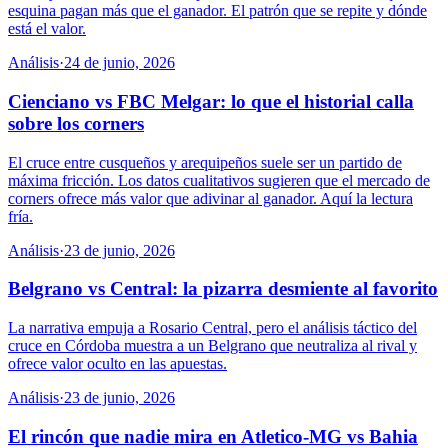
esquina pagan más que el ganador. El patrón que se repite y dónde
está el valor.
Análisis
·
24 de junio, 2026
Cienciano vs FBC Melgar: lo que el historial calla
sobre los corners
El cruce entre cusqueños y arequipeños suele ser un partido de
máxima fricción. Los datos cualitativos sugieren que el mercado de
corners ofrece más valor que adivinar al ganador. Aquí la lectura
fría.
Análisis
·
23 de junio, 2026
Belgrano vs Central: la pizarra desmiente al favorito
La narrativa empuja a Rosario Central, pero el análisis táctico del
cruce en Córdoba muestra a un Belgrano que neutraliza al rival y
ofrece valor oculto en las apuestas.
Análisis
·
23 de junio, 2026
El rincón que nadie mira en Atletico-MG vs Bahia