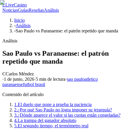
L
LiveCasino
Noticias
Guías
Reseñas
Análisis
Inicio
›
Análisis
›
Sao Paulo vs Paranaense: el patrón repetido que manda
Análisis
Sao Paulo vs Paranaense: el patrón
repetido que manda
C
Carlos Méndez
·
1 de junio, 2026
·
5 min
de lectura
·
sao paulo
atletico
paranaense
futbol brasil
Contenido del artículo
1.
El duelo que pone a prueba la paciencia
2.
¿Por qué Sao Paulo no logra imponer su jerarquía?
3.
¿Dónde aparece el valor si las cuotas están congeladas?
4.
La trampa del ganador absoluto
5.
El segundo tiempo, el termómetro real