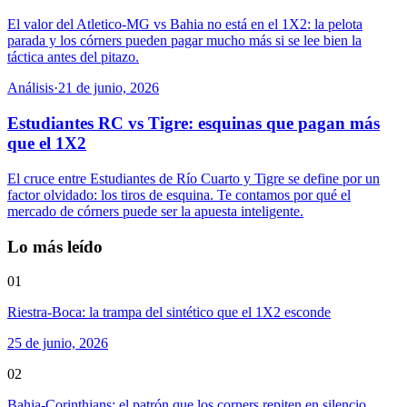
El valor del Atletico-MG vs Bahia no está en el 1X2: la pelota
parada y los córners pueden pagar mucho más si se lee bien la
táctica antes del pitazo.
Análisis
·
21 de junio, 2026
Estudiantes RC vs Tigre: esquinas que pagan más
que el 1X2
El cruce entre Estudiantes de Río Cuarto y Tigre se define por un
factor olvidado: los tiros de esquina. Te contamos por qué el
mercado de córners puede ser la apuesta inteligente.
Lo más leído
01
Riestra-Boca: la trampa del sintético que el 1X2 esconde
25 de junio, 2026
02
Bahia-Corinthians: el patrón que los corners repiten en silencio