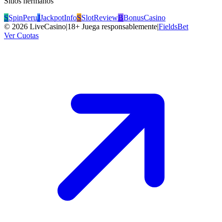
Sitios hermanos
S
SpinPeru
J
JackpotInfo
S
SlotReview
B
BonusCasino
©
2026
LiveCasino
|
18+ Juega responsablemente
|
FieldsBet
Ver Cuotas