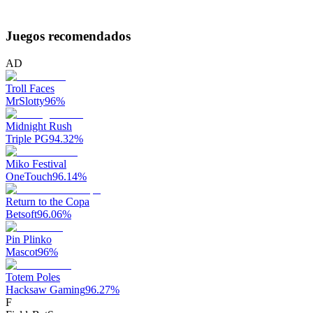
Juegos recomendados
AD
Troll Faces
MrSlotty
96
%
Midnight Rush
Triple PG
94.32
%
Miko Festival
OneTouch
96.14
%
Return to the Copa
Betsoft
96.06
%
Pin Plinko
Mascot
96
%
Totem Poles
Hacksaw Gaming
96.27
%
F