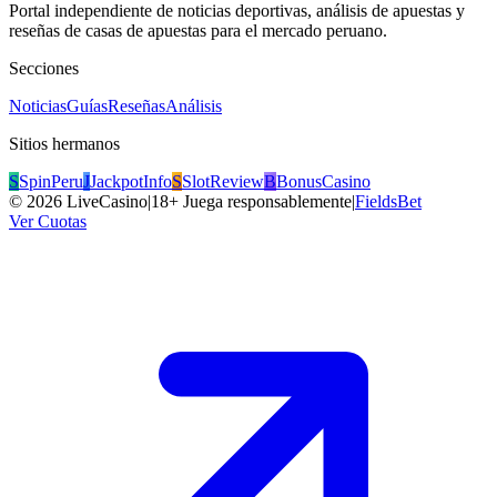
Portal independiente de noticias deportivas, análisis de apuestas y
reseñas de casas de apuestas para el mercado peruano.
Secciones
Noticias
Guías
Reseñas
Análisis
Sitios hermanos
S
SpinPeru
J
JackpotInfo
S
SlotReview
B
BonusCasino
©
2026
LiveCasino
|
18+ Juega responsablemente
|
FieldsBet
Ver Cuotas