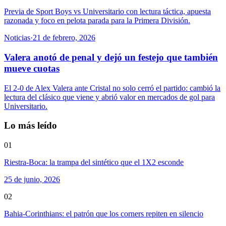
Previa de Sport Boys vs Universitario con lectura táctica, apuesta
razonada y foco en pelota parada para la Primera División.
Noticias
·
21 de febrero, 2026
Valera anotó de penal y dejó un festejo que también
mueve cuotas
El 2-0 de Alex Valera ante Cristal no solo cerró el partido: cambió la
lectura del clásico que viene y abrió valor en mercados de gol para
Universitario.
Lo más leído
01
Riestra-Boca: la trampa del sintético que el 1X2 esconde
25 de junio, 2026
02
Bahia-Corinthians: el patrón que los corners repiten en silencio