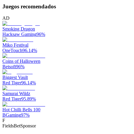
Juegos recomendados
AD
Smoking Dragon
Hacksaw Gaming
96
%
Miko Festival
OneTouch
96.14
%
Coins of Halloween
Betsoft
96
%
Biggest Vault
Red Tiger
96.14
%
Samurai Wildz
Red Tiger
95.89
%
Hot Chilli Bells 100
BGaming
97
%
F
FieldsBet
Sponsor