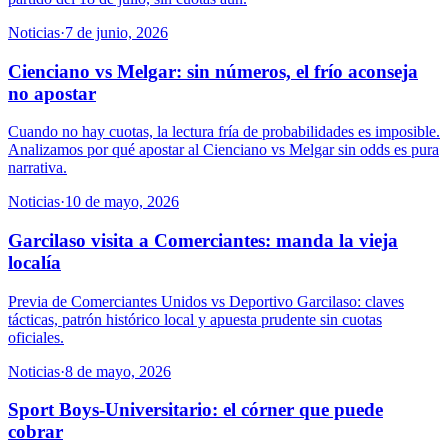
Noticias
·
7 de junio, 2026
Cienciano vs Melgar: sin números, el frío aconseja
no apostar
Cuando no hay cuotas, la lectura fría de probabilidades es imposible.
Analizamos por qué apostar al Cienciano vs Melgar sin odds es pura
narrativa.
Noticias
·
10 de mayo, 2026
Garcilaso visita a Comerciantes: manda la vieja
localía
Previa de Comerciantes Unidos vs Deportivo Garcilaso: claves
tácticas, patrón histórico local y apuesta prudente sin cuotas
oficiales.
Noticias
·
8 de mayo, 2026
Sport Boys-Universitario: el córner que puede
cobrar