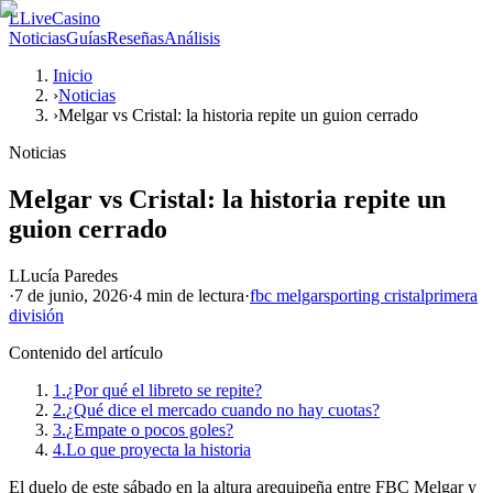
L
LiveCasino
Noticias
Guías
Reseñas
Análisis
Inicio
›
Noticias
›
Melgar vs Cristal: la historia repite un guion cerrado
Noticias
Melgar vs Cristal: la historia repite un
guion cerrado
L
Lucía Paredes
·
7 de junio, 2026
·
4 min
de lectura
·
fbc melgar
sporting cristal
primera
división
Contenido del artículo
1.
¿Por qué el libreto se repite?
2.
¿Qué dice el mercado cuando no hay cuotas?
3.
¿Empate o pocos goles?
4.
Lo que proyecta la historia
El duelo de este sábado en la altura arequipeña entre FBC Melgar y