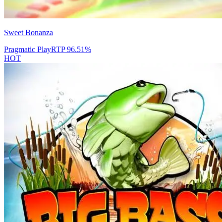
Sweet Bonanza
Pragmatic Play
RTP
96.51
%
HOT