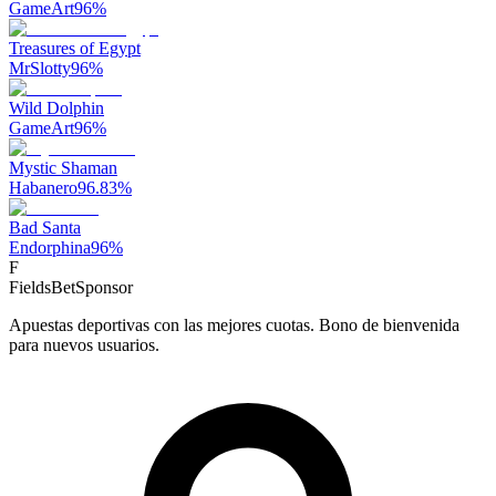
GameArt
96
%
Treasures of Egypt
MrSlotty
96
%
Wild Dolphin
GameArt
96
%
Mystic Shaman
Habanero
96.83
%
Bad Santa
Endorphina
96
%
F
FieldsBet
Sponsor
Apuestas deportivas con las mejores cuotas. Bono de bienvenida
para nuevos usuarios.