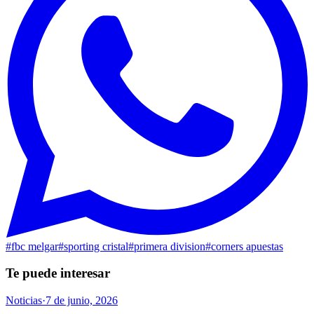
#
fbc melgar
#
sporting cristal
#
primera division
#
corners apuestas
Te puede interesar
Noticias
·
7 de junio, 2026