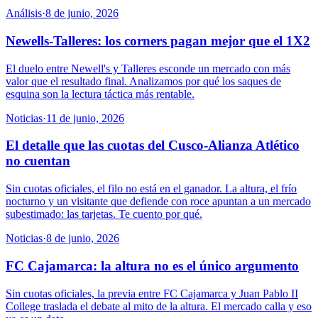
Análisis
·
8 de junio, 2026
Newells-Talleres: los corners pagan mejor que el 1X2
El duelo entre Newell's y Talleres esconde un mercado con más
valor que el resultado final. Analizamos por qué los saques de
esquina son la lectura táctica más rentable.
Noticias
·
11 de junio, 2026
El detalle que las cuotas del Cusco-Alianza Atlético
no cuentan
Sin cuotas oficiales, el filo no está en el ganador. La altura, el frío
nocturno y un visitante que defiende con roce apuntan a un mercado
subestimado: las tarjetas. Te cuento por qué.
Noticias
·
8 de junio, 2026
FC Cajamarca: la altura no es el único argumento
Sin cuotas oficiales, la previa entre FC Cajamarca y Juan Pablo II
College traslada el debate al mito de la altura. El mercado calla y eso