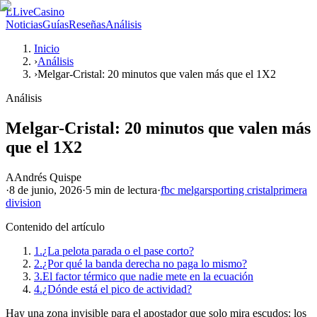
L
LiveCasino
Noticias
Guías
Reseñas
Análisis
Inicio
›
Análisis
›
Melgar-Cristal: 20 minutos que valen más que el 1X2
Análisis
Melgar-Cristal: 20 minutos que valen más
que el 1X2
A
Andrés Quispe
·
8 de junio, 2026
·
5 min
de lectura
·
fbc melgar
sporting cristal
primera
division
Contenido del artículo
1.
¿La pelota parada o el pase corto?
2.
¿Por qué la banda derecha no paga lo mismo?
3.
El factor térmico que nadie mete en la ecuación
4.
¿Dónde está el pico de actividad?
Hay una zona invisible para el apostador que solo mira escudos: los