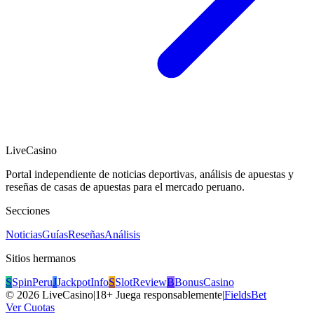
LiveCasino
Portal independiente de noticias deportivas, análisis de apuestas y
reseñas de casas de apuestas para el mercado peruano.
Secciones
Noticias
Guías
Reseñas
Análisis
Sitios hermanos
S
SpinPeru
J
JackpotInfo
S
SlotReview
B
BonusCasino
©
2026
LiveCasino
|
18+ Juega responsablemente
|
FieldsBet
Ver Cuotas