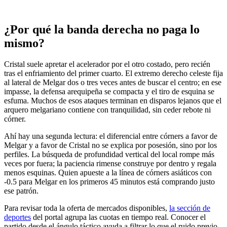
¿Por qué la banda derecha no paga lo
mismo?
Cristal suele apretar el acelerador por el otro costado, pero recién
tras el enfriamiento del primer cuarto. El extremo derecho celeste fija
al lateral de Melgar dos o tres veces antes de buscar el centro; en ese
impasse, la defensa arequipeña se compacta y el tiro de esquina se
esfuma. Muchos de esos ataques terminan en disparos lejanos que el
arquero melgariano contiene con tranquilidad, sin ceder rebote ni
córner.
Ahí hay una segunda lectura: el diferencial entre córners a favor de
Melgar y a favor de Cristal no se explica por posesión, sino por los
perfiles. La búsqueda de profundidad vertical del local rompe más
veces por fuera; la paciencia rimense construye por dentro y regala
menos esquinas. Quien apueste a la línea de córners asiáticos con
-0.5 para Melgar en los primeros 45 minutos está comprando justo
ese patrón.
Para revisar toda la oferta de mercados disponibles,
la sección de
deportes
del portal agrupa las cuotas en tiempo real. Conocer el
partido desde el ángulo táctico ayuda a filtrar lo que el ruido previo