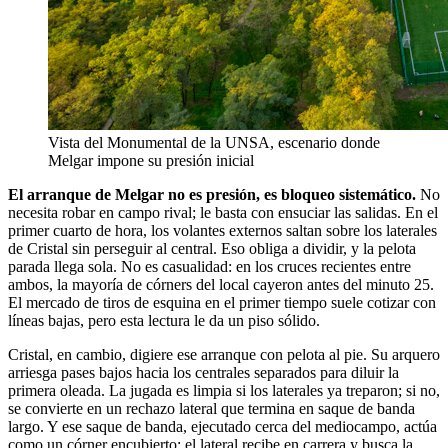
Vista del Monumental de la UNSA, escenario donde
Melgar impone su presión inicial
El arranque de Melgar no es presión, es bloqueo sistemático.
No
necesita robar en campo rival; le basta con ensuciar las salidas. En el
primer cuarto de hora, los volantes externos saltan sobre los laterales
de Cristal sin perseguir al central. Eso obliga a dividir, y la pelota
parada llega sola. No es casualidad: en los cruces recientes entre
ambos, la mayoría de córners del local cayeron antes del minuto 25.
El mercado de tiros de esquina en el primer tiempo suele cotizar con
líneas bajas, pero esta lectura le da un piso sólido.
Cristal, en cambio, digiere ese arranque con pelota al pie. Su arquero
arriesga pases bajos hacia los centrales separados para diluir la
primera oleada. La jugada es limpia si los laterales ya treparon; si no,
se convierte en un rechazo lateral que termina en saque de banda
largo. Y ese saque de banda, ejecutado cerca del mediocampo, actúa
como un córner encubierto: el lateral recibe en carrera y busca la