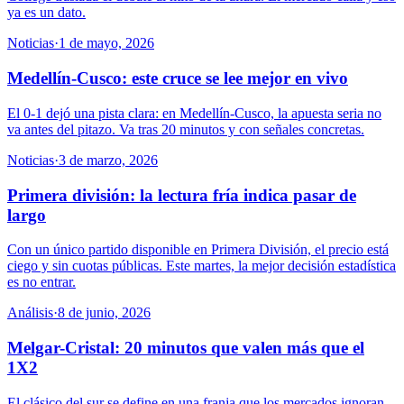
ya es un dato.
Noticias
·
1 de mayo, 2026
Medellín-Cusco: este cruce se lee mejor en vivo
El 0-1 dejó una pista clara: en Medellín-Cusco, la apuesta seria no
va antes del pitazo. Va tras 20 minutos y con señales concretas.
Noticias
·
3 de marzo, 2026
Primera división: la lectura fría indica pasar de
largo
Con un único partido disponible en Primera División, el precio está
ciego y sin cuotas públicas. Este martes, la mejor decisión estadística
es no entrar.
Análisis
·
8 de junio, 2026
Melgar-Cristal: 20 minutos que valen más que el
1X2
El clásico del sur se define en una franja que los mercados ignoran.