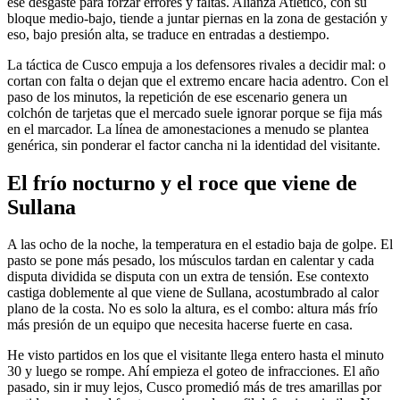
ese desgaste para forzar errores y faltas. Alianza Atlético, con su
bloque medio-bajo, tiende a juntar piernas en la zona de gestación y
eso, bajo presión alta, se traduce en entradas a destiempo.
La táctica de Cusco empuja a los defensores rivales a decidir mal: o
cortan con falta o dejan que el extremo encare hacia adentro. Con el
paso de los minutos, la repetición de ese escenario genera un
colchón de tarjetas que el mercado suele ignorar porque se fija más
en el marcador. La línea de amonestaciones a menudo se plantea
genérica, sin ponderar el factor cancha ni la identidad del visitante.
El frío nocturno y el roce que viene de
Sullana
A las ocho de la noche, la temperatura en el estadio baja de golpe. El
pasto se pone más pesado, los músculos tardan en calentar y cada
disputa dividida se disputa con un extra de tensión. Ese contexto
castiga doblemente al que viene de Sullana, acostumbrado al calor
plano de la costa. No es solo la altura, es el combo: altura más frío
más presión de un equipo que necesita hacerse fuerte en casa.
He visto partidos en los que el visitante llega entero hasta el minuto
30 y luego se rompe. Ahí empieza el goteo de infracciones. El año
pasado, sin ir muy lejos, Cusco promedió más de tres amarillas por