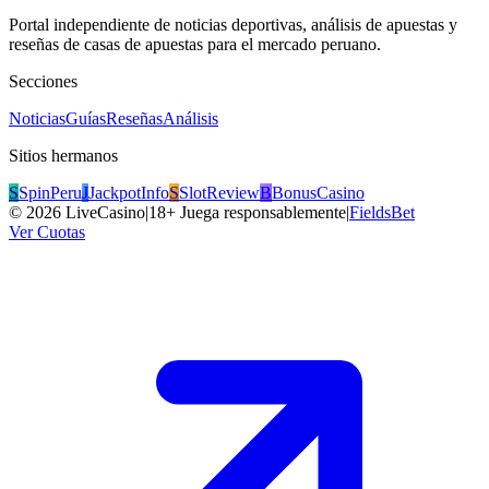
Portal independiente de noticias deportivas, análisis de apuestas y
reseñas de casas de apuestas para el mercado peruano.
Secciones
Noticias
Guías
Reseñas
Análisis
Sitios hermanos
S
SpinPeru
J
JackpotInfo
S
SlotReview
B
BonusCasino
©
2026
LiveCasino
|
18+ Juega responsablemente
|
FieldsBet
Ver Cuotas