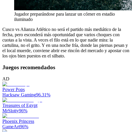
Jugador preparándose para lanzar un córner en estadio
iluminado
Cusco vs Alianza Atlético no será el partido más mediático de la
fecha, pero esconderá más oportunidad que varios choques con
cuotas a la vista. A veces el filo está en lo que nadie mira: la
cartulina, no el grito. Y en una noche fría, donde las piernas pesan y
el local muerde, conviene abrir ese rincón del mercado y apostar con
los ojos bien puestos en el silbato.
Juegos recomendados
AD
Power Pops
Hacksaw Gaming
96.31
%
Treasures of Egypt
MrSlotty
96
%
Phoenix Princess
GameArt
96
%