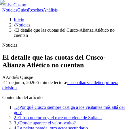
L
LiveCasino
Noticias
Guías
Reseñas
Análisis
Inicio
›
Noticias
›
El detalle que las cuotas del Cusco-Alianza Atlético no
cuentan
Noticias
El detalle que las cuotas del Cusco-
Alianza Atlético no cuentan
A
Andrés Quispe
·
11 de junio, 2026
·
5 min
de lectura
·
cusco
alianza atletico
primera
division
Contenido del artículo
1.
¿Por qué Cusco siempre castiga a los visitantes más allá del
gol?
2.
El frío nocturno y el roce que viene de Sullana
3.
¿Dónde aparece el valor oculto?
4.
La pelota parada, otro actor secundario