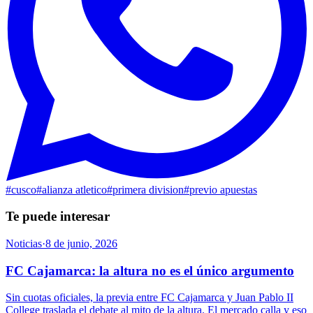
#
cusco
#
alianza atletico
#
primera division
#
previo apuestas
Te puede interesar
Noticias
·
8 de junio, 2026
FC Cajamarca: la altura no es el único argumento
Sin cuotas oficiales, la previa entre FC Cajamarca y Juan Pablo II
College traslada el debate al mito de la altura. El mercado calla y eso