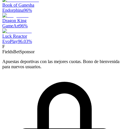
Book of Ganesha
Endorphina
96
%
Dragon King
GameArt
96
%
Luck Reactor
EvoPlay
96.03
%
F
FieldsBet
Sponsor
Apuestas deportivas con las mejores cuotas. Bono de bienvenida
para nuevos usuarios.