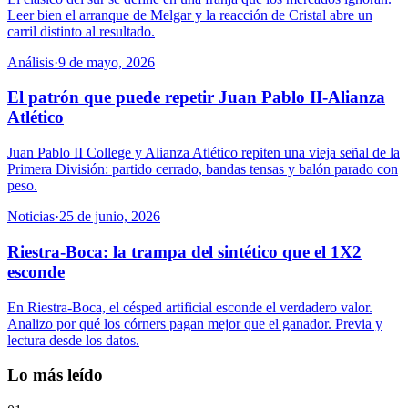
Leer bien el arranque de Melgar y la reacción de Cristal abre un
carril distinto al resultado.
Análisis
·
9 de mayo, 2026
El patrón que puede repetir Juan Pablo II-Alianza
Atlético
Juan Pablo II College y Alianza Atlético repiten una vieja señal de la
Primera División: partido cerrado, bandas tensas y balón parado con
peso.
Noticias
·
25 de junio, 2026
Riestra-Boca: la trampa del sintético que el 1X2
esconde
En Riestra-Boca, el césped artificial esconde el verdadero valor.
Analizo por qué los córners pagan mejor que el ganador. Previa y
lectura desde los datos.
Lo más leído