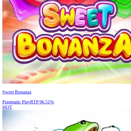
Sweet Bonanza
Pragmatic Play
RTP
96.51
%
HOT