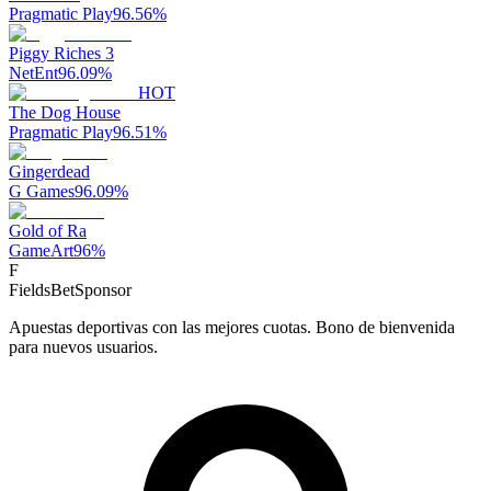
Pragmatic Play
96.56
%
Piggy Riches 3
NetEnt
96.09
%
HOT
The Dog House
Pragmatic Play
96.51
%
Gingerdead
G Games
96.09
%
Gold of Ra
GameArt
96
%
F
FieldsBet
Sponsor
Apuestas deportivas con las mejores cuotas. Bono de bienvenida
para nuevos usuarios.