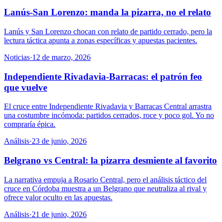
Lanús-San Lorenzo: manda la pizarra, no el relato
Lanús y San Lorenzo chocan con relato de partido cerrado, pero la
lectura táctica apunta a zonas específicas y apuestas pacientes.
Noticias
·
12 de marzo, 2026
Independiente Rivadavia-Barracas: el patrón feo
que vuelve
El cruce entre Independiente Rivadavia y Barracas Central arrastra
una costumbre incómoda: partidos cerrados, roce y poco gol. Yo no
compraría épica.
Análisis
·
23 de junio, 2026
Belgrano vs Central: la pizarra desmiente al favorito
La narrativa empuja a Rosario Central, pero el análisis táctico del
cruce en Córdoba muestra a un Belgrano que neutraliza al rival y
ofrece valor oculto en las apuestas.
Análisis
·
21 de junio, 2026