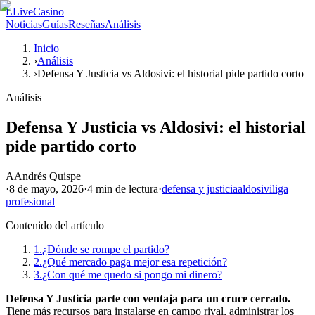
L
LiveCasino
Noticias
Guías
Reseñas
Análisis
Inicio
›
Análisis
›
Defensa Y Justicia vs Aldosivi: el historial pide partido corto
Análisis
Defensa Y Justicia vs Aldosivi: el historial
pide partido corto
A
Andrés Quispe
·
8 de mayo, 2026
·
4 min
de lectura
·
defensa y justicia
aldosivi
liga
profesional
Contenido del artículo
1.
¿Dónde se rompe el partido?
2.
¿Qué mercado paga mejor esa repetición?
3.
¿Con qué me quedo si pongo mi dinero?
Defensa Y Justicia parte con ventaja para un cruce cerrado.
Tiene más recursos para instalarse en campo rival, administrar los