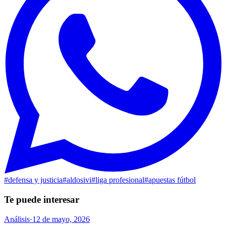
#
defensa y justicia
#
aldosivi
#
liga profesional
#
apuestas fútbol
Te puede interesar
Análisis
·
12 de mayo, 2026