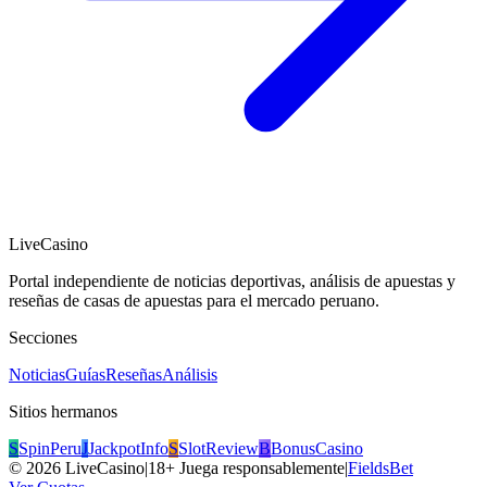
LiveCasino
Portal independiente de noticias deportivas, análisis de apuestas y
reseñas de casas de apuestas para el mercado peruano.
Secciones
Noticias
Guías
Reseñas
Análisis
Sitios hermanos
S
SpinPeru
J
JackpotInfo
S
SlotReview
B
BonusCasino
©
2026
LiveCasino
|
18+ Juega responsablemente
|
FieldsBet